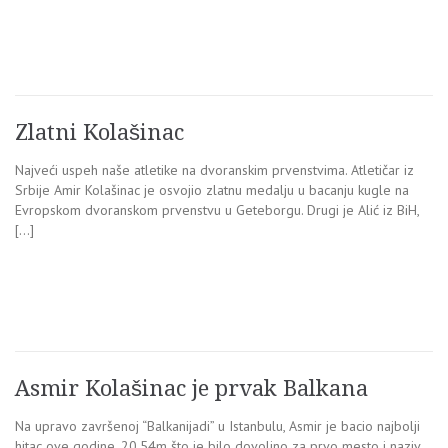
Zlatni Kolašinac
Najveći uspeh naše atletike na dvoranskim prvenstvima. Atletičar iz
Srbije Amir Kolašinac je osvojio zlatnu medalju u bacanju kugle na
Evropskom dvoranskom prvenstvu u Geteborgu. Drugi je Alić iz BiH,
[…]
Asmir Kolašinac je prvak Balkana
Na upravo završenoj “Balkanijadi” u Istanbulu, Asmir je bacio najbolji
hitac ove godine, 20.54m što je bilo dovoljno za prvo mesto i naziv