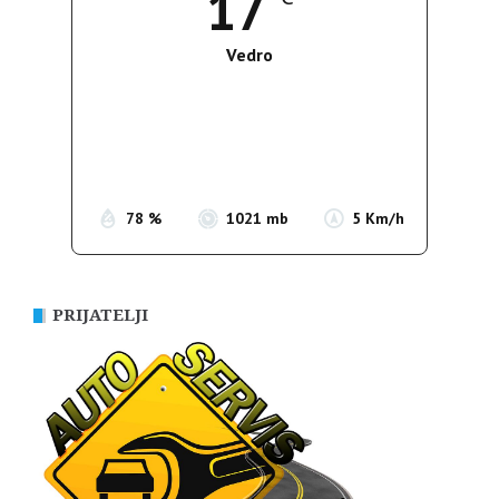
17
Vedro
Wind Gust:
5 Km/h
Clouds:
4%
Sunrise:
05:38
Sunset:
19:52
78 %
1021 mb
5 Km/h
PRIJATELJI