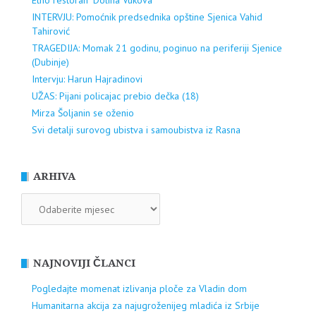
Etno restoran "Dolina Vukova"
INTERVJU: Pomoćnik predsednika opštine Sjenica Vahid
Tahirović
TRAGEDIJA: Momak 21 godinu, poginuo na periferiji Sjenice
(Dubinje)
Intervju: Harun Hajradinovi
UŽAS: Pijani policajac prebio dečka (18)
Mirza Šoljanin se oženio
Svi detalji surovog ubistva i samoubistva iz Rasna
ARHIVA
ARHIVA
NAJNOVIJI ČLANCI
Pogledajte momenat izlivanja ploče za Vladin dom
Humanitarna akcija za najugroženijeg mladića iz Srbije