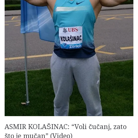
ASMIR KOLAŠINAC: “Voli čučanj, zato
što je mučan” (Video)