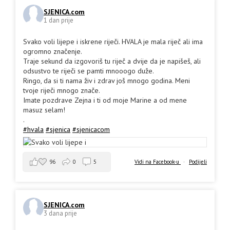
SJENICA.com
1 dan prije
Svako voli lijepe i iskrene riječi. HVALA je mala riječ ali ima
ogromno značenje.
Traje sekund da izgovoriš tu riječ a dvije da je napišeš, ali
odsustvo te riječi se pamti mnooogo duže.
Ringo, da si ti nama živ i zdrav još mnogo godina. Meni
tvoje riječi mnogo znače.
Imate pozdrave Zejna i ti od moje Marine a od mene
masuz selam!
.
#hvala
#sjenica
#sjenicacom
96
0
5
Vidi na Facebook-u
·
Podijeli
SJENICA.com
3 dana prije