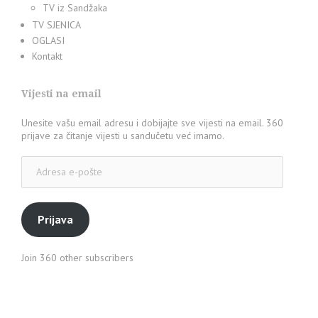
TV iz Sandžaka
TV SJENICA
OGLASI
Kontakt
Vijesti na email
Unesite vašu email adresu i dobijajte sve vijesti na email. 360
prijave za čitanje vijesti u sandučetu već imamo.
Adresa
e-
pošte
Prijava
Join 360 other subscribers