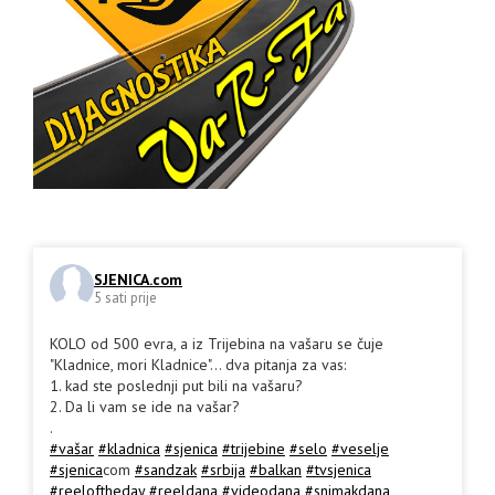
SJENICA.com
5 sati prije
KOLO od 500 evra, a iz Trijebina na vašaru se čuje
"Kladnice, mori Kladnice"... dva pitanja za vas:
1. kad ste poslednji put bili na vašaru?
2. Da li vam se ide na vašar?
.
#vašar
#kladnica
#sjenica
#trijebine
#selo
#veselje
#sjenica
com
#sandzak
#srbija
#balkan
#tvsjenica
#reeloftheday
#reeldana
#videodana
#snimakdana