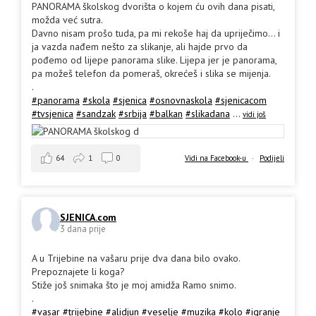
PANORAMA školskog dvorišta o kojem ću ovih dana pisati,
možda već sutra.
Davno nisam prošo tuda, pa mi rekoše haj da upriječimo... i
ja vazda nađem nešto za slikanje, ali hajde prvo da
pođemo od lijepe panorama slike. Lijepa jer je panorama,
pa možeš telefon da pomeraš, okrećeš i slika se mijenja.
.
#panorama
#skola
#sjenica
#osnovnaskola
#sjenicacom
#tvsjenica
#sandzak
#srbija
#balkan
#slikadana
...
vidi još
64
1
0
Vidi na Facebook-u
·
Podijeli
SJENICA.com
3 dana prije
A u Trijebine na vašaru prije dva dana bilo ovako.
Prepoznajete li koga?
Stiže još snimaka što je moj amidža Ramo snimo.
.
#vasar
#trijebine
#alidjun
#veselje
#muzika
#kolo
#igranje