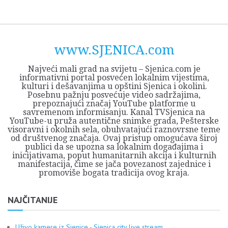
Skip
Opština
JEZERO
FORUM
Početna
Istorija
Privreda
Kultura
Geografija
O
REGIONALNI
ZMAJEVAC
TV
TV
OGLASI
Kontakt
to
Sjenica
Opštine
tvrđavi
CENTAR
iz
SJENICA
content
Sjenica
Sandžaka
www.SJENICA.com
Najveći mali grad na svijetu – Sjenica.com je
informativni portal posvećen lokalnim vijestima,
kulturi i dešavanjima u opštini Sjenica i okolini.
Posebnu pažnju posvećuje video sadržajima,
prepoznajući značaj YouTube platforme u
savremenom informisanju. Kanal TVSjenica na
YouTube-u pruža autentične snimke grada, Pešterske
visoravni i okolnih sela, obuhvatajući raznovrsne teme
od društvenog značaja. Ovaj pristup omogućava široj
publici da se upozna sa lokalnim događajima i
inicijativama, poput humanitarnih akcija i kulturnih
manifestacija, čime se jača povezanost zajednice i
promoviše bogata tradicija ovog kraja.
NAJČITANIJE
Uživo kamere iz Sjenice - Sjenica city live stream