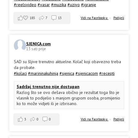
#reelsvideo
#vasar
#muzika
#uzivo
#igranje
185
7
13
Vidi na Facebook-u
·
Podijeli
SJENICA.com
13 sati prije
SAD su šljive trenutno aktuelne. Kolač koji obavezno treba
da probate.
#kolaci
#marininakuhinja
#sjenica
#sjenicacom
#recepti
Sadržaj trenutno nije dostupan
Razlog što se ovo dešava obično je rezultat toga što je
vlasnik to podijelio s manjom grupom osoba, promijenio
ko to može vidjeti ili je izbrisano.
3
0
0
Vidi na Facebook-u
·
Podijeli