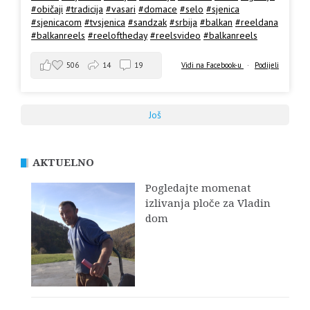
#običaji
#tradicija
#vasari
#domace
#selo
#sjenica
#sjenicacom
#tvsjenica
#sandzak
#srbija
#balkan
#reeldana
#balkanreels
#reeloftheday
#reelsvideo
#balkanreels
506
14
19
Vidi na Facebook-u
·
Podijeli
Još
AKTUELNO
Pogledajte momenat
izlivanja ploče za Vladin
dom