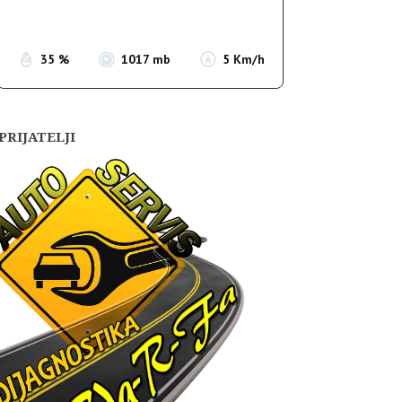
Sunset:
19:56
35 %
1017 mb
5 Km/h
PRIJATELJI