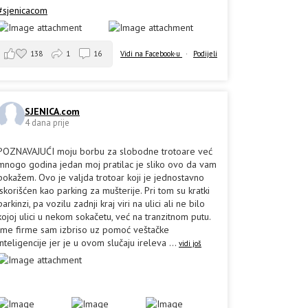
#sjenicacom
138
1
16
Vidi na Facebook-u
·
Podijeli
SJENICA.com
4 dana prije
POZNAVAJUĆI moju borbu za slobodne trotoare već
mnogo godina jedan moj pratilac je sliko ovo da vam
pokažem. Ovo je valjda trotoar koji je jednostavno
iskorišćen kao parking za mušterije. Pri tom su kratki
parkinzi, pa vozilu zadnji kraj viri na ulici ali ne bilo
kojoj ulici u nekom sokačetu, već na tranzitnom putu.
Ime firme sam izbriso uz pomoć veštačke
inteligencije jer je u ovom slučaju ireleva
...
vidi još