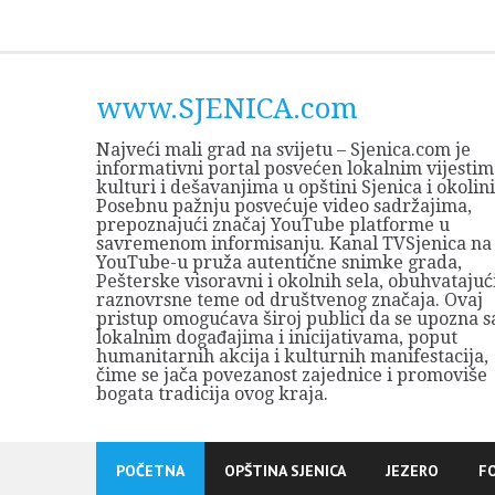
Skip
to
content
www.SJENICA.com
Najveći mali grad na svijetu – Sjenica.com je
informativni portal posvećen lokalnim vijestim
kulturi i dešavanjima u opštini Sjenica i okolini
Posebnu pažnju posvećuje video sadržajima,
prepoznajući značaj YouTube platforme u
savremenom informisanju. Kanal TVSjenica na
YouTube-u pruža autentične snimke grada,
Pešterske visoravni i okolnih sela, obuhvatajuć
raznovrsne teme od društvenog značaja. Ovaj
pristup omogućava široj publici da se upozna s
lokalnim događajima i inicijativama, poput
humanitarnih akcija i kulturnih manifestacija,
čime se jača povezanost zajednice i promoviše
bogata tradicija ovog kraja.
POČETNA
OPŠTINA SJENICA
JEZERO
F