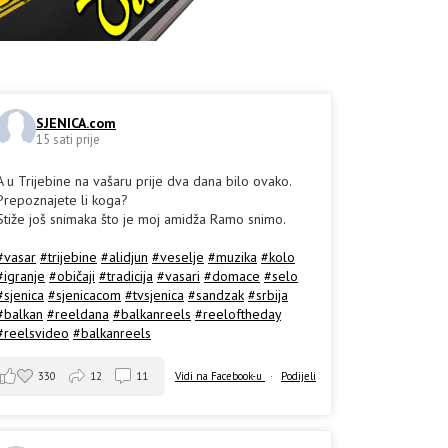
SJENICA.com
15 sati prije
A u Trijebine na vašaru prije dva dana bilo ovako.
Prepoznajete li koga?
Stiže još snimaka što je moj amidža Ramo snimo.
#vasar
#trijebine
#alidjun
#veselje
#muzika
#kolo
#igranje
#običaji
#tradicija
#vasari
#domace
#selo
#sjenica
#sjenicacom
#tvsjenica
#sandzak
#srbija
#balkan
#reeldana
#balkanreels
#reeloftheday
#reelsvideo
#balkanreels
330
12
11
Vidi na Facebook-u
·
Podijeli