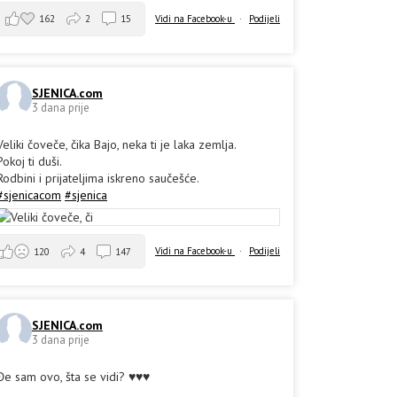
162
2
15
Vidi na Facebook-u
·
Podijeli
SJENICA.com
3 dana prije
Veliki čoveče, čika Bajo, neka ti je laka zemlja.
Pokoj ti duši.
Rodbini i prijateljima iskreno saučešće.
#sjenicacom
#sjenica
Vidi na Facebook-u
·
Podijeli
120
4
147
SJENICA.com
3 dana prije
Đe sam ovo, šta se vidi? ♥️♥️♥️