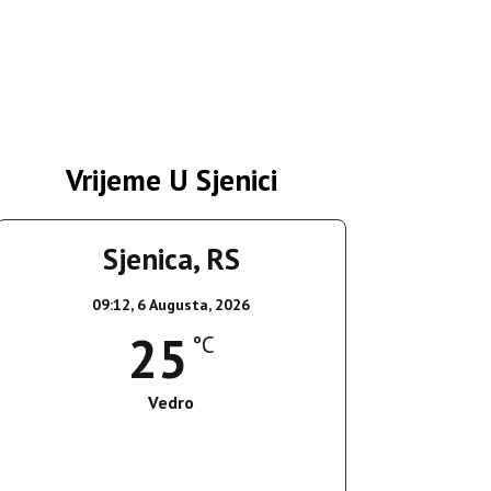
Vrijeme U Sjenici
Sjenica, RS
09:12,
6 Augusta, 2026
25
°C
Vedro
Wind Gust:
11 Km/h
Clouds:
0%
Sunrise:
05:35