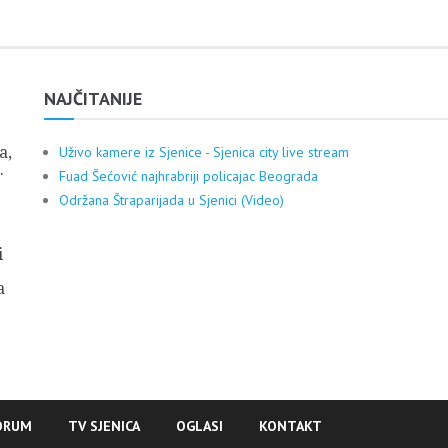
NAJČITANIJE
a,
Uživo kamere iz Sjenice - Sjenica city live stream
.
Fuad Šećović najhrabriji policajac Beograda
Održana Štraparijada u Sjenici (Video)
i
a
ORUM
TV SJENICA
OGLASI
KONTAKT