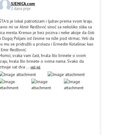
SJENICA.com
2 dana prije
ŠTA ti je lokal patriotizam i ljubav prema svom kraju.
Javio mi se Almir Redžović sinoć sa nekoliko slika sa
lica mesta. Krenuo je bez poziva i neke akcije da čisti
u Dugoj Poljani od česme na niže pod strmac. Veli da
su mu se pridružili u prolazu i Ermedin Kolašinac kao
i Emir Redžović.
Momci, svaka vam čast, hvala što brinete o svom
kraju, hvala što brinete o svima nama. Svako da
žrtvuje sat dva
...
vidi još