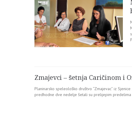
M
M
s
P
Zmajevci – šetnja Caričinom i
Planinarsko speleološko društvo “Zmajevac” iz Sjenice 
predhodne dve nedelje šetali su prelijepim predelima 