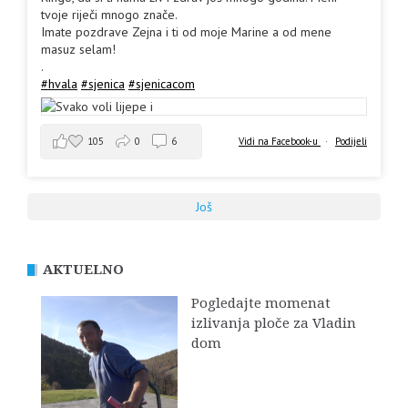
tvoje riječi mnogo znače.
Imate pozdrave Zejna i ti od moje Marine a od mene
masuz selam!
.
#hvala
#sjenica
#sjenicacom
105
0
6
Vidi na Facebook-u
·
Podijeli
Još
AKTUELNO
Pogledajte momenat
izlivanja ploče za Vladin
dom