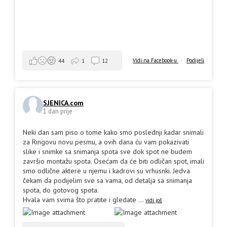
Vidi na Facebook-u
·
Podijeli
44
1
12
SJENICA.com
1 dan prije
Neki dan sam piso o tome kako smo poslednji kadar snimali
za Ringovu novu pesmu, a ovih dana ću vam pokazivati
slike i snimke sa snimanja spota sve dok spot ne budem
završio montažu spota. Osećam da će biti odličan spot, imali
smo odlične aktere u njemu i kadrovi su vrhusnki. Jedva
čekam da podijelim sve sa vama, od detalja sa snimanja
spota, do gotovog spota.
Hvala vam svima što pratite i gledate
...
vidi još