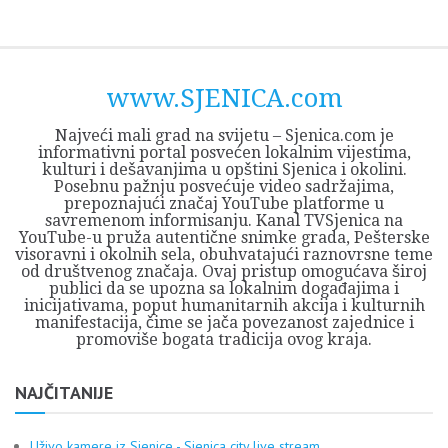
Skip
Opština
JEZERO
FORUM
Početna
Istorija
Privreda
Kultura
Geografija
O
REGIONALNI
ZMAJEVAC
TV
TV
OGLASI
Kontakt
to
Sjenica
Opštine
tvrđavi
CENTAR
iz
SJENICA
content
Sjenica
Sandžaka
www.SJENICA.com
Najveći mali grad na svijetu – Sjenica.com je
informativni portal posvećen lokalnim vijestima,
kulturi i dešavanjima u opštini Sjenica i okolini.
Posebnu pažnju posvećuje video sadržajima,
prepoznajući značaj YouTube platforme u
savremenom informisanju. Kanal TVSjenica na
YouTube-u pruža autentične snimke grada, Pešterske
visoravni i okolnih sela, obuhvatajući raznovrsne teme
od društvenog značaja. Ovaj pristup omogućava široj
publici da se upozna sa lokalnim događajima i
inicijativama, poput humanitarnih akcija i kulturnih
manifestacija, čime se jača povezanost zajednice i
promoviše bogata tradicija ovog kraja.
NAJČITANIJE
Uživo kamere iz Sjenice - Sjenica city live stream