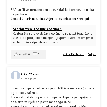
SAD su šljive trenutno aktuelne. Kolač koji obavezno treba
da probate.
#kolaci
#marininakuhinja
#sjenica
#sjenicacom
#recepti
Sadržaj trenutno nije dostupan
Razlog što se ovo dešava obično je rezultat toga što je
vlasnik to podijelio s manjom grupom osoba, promijenio
ko to može vidjeti ili je izbrisano.
4
0
0
Vidi na Facebook-u
·
Podijeli
SJENICA.com
3 dana prije
Svako voli lijepe i iskrene riječi. HVALA je mala riječ ali ima
ogromno značenje.
Traje sekund da izgovoriš tu riječ a dvije da je napišeš, ali
odsustvo te riječi se pamti mnooogo duže.
Ringo, da si ti nama živ i zdrav još mnogo godina. Meni