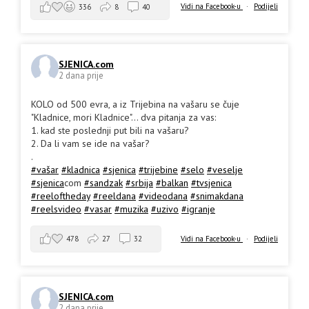
Vidi na Facebook-u
·
Podijeli
336
8
40
SJENICA.com
2 dana prije
KOLO od 500 evra, a iz Trijebina na vašaru se čuje
"Kladnice, mori Kladnice"... dva pitanja za vas:
1. kad ste poslednji put bili na vašaru?
2. Da li vam se ide na vašar?
.
#vašar
#kladnica
#sjenica
#trijebine
#selo
#veselje
#sjenica
com
#sandzak
#srbija
#balkan
#tvsjenica
#reeloftheday
#reeldana
#videodana
#snimakdana
#reelsvideo
#vasar
#muzika
#uzivo
#igranje
478
27
32
Vidi na Facebook-u
·
Podijeli
SJENICA.com
2 dana prije