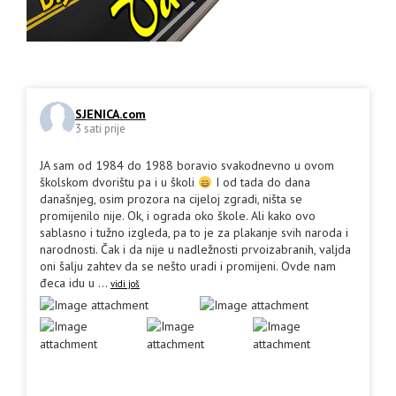
SJENICA.com
3 sati prije
JA sam od 1984 do 1988 boravio svakodnevno u ovom
školskom dvorištu pa i u školi
I od tada do dana
današnjeg, osim prozora na cijeloj zgradi, ništa se
promijenilo nije. Ok, i ograda oko škole. Ali kako ovo
sablasno i tužno izgleda, pa to je za plakanje svih naroda i
narodnosti. Čak i da nije u nadležnosti prvoizabranih, valjda
oni šalju zahtev da se nešto uradi i promijeni. Ovde nam
đeca idu u
...
vidi još