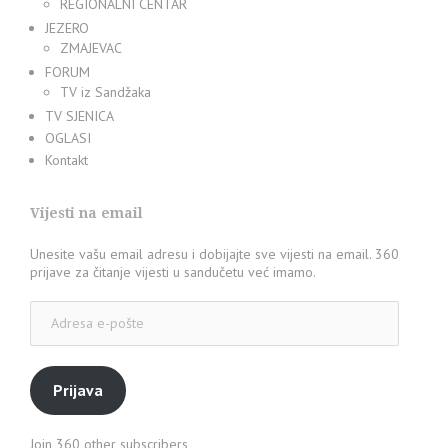
REGIONALNI CENTAR
JEZERO
ZMAJEVAC
FORUM
TV iz Sandžaka
TV SJENICA
OGLASI
Kontakt
Vijesti na email
Unesite vašu email adresu i dobijajte sve vijesti na email. 360
prijave za čitanje vijesti u sandučetu već imamo.
Adresa
e-
pošte
Prijava
Join 360 other subscribers