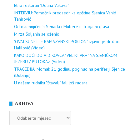
Etno restoran "Dolina Vukova"
INTERVJU: Pomoćnik predsednika opštine Sjenica Vahid
Tahirović
Od osumnjičenih Senada i Mubere ni traga ni glasa
Mirza Šoljanin se oženio
"OVAJ SUNET JE RAMAZANSKI POKLON" izjavio je dr doc.
Halilović (Video)
KAKO DOĆI DO VIDIKOVCA "VELIKI VRH" NA SJENIČKOM
JEZERU / PUTOKAZ (Video)
TRAGEDIJA: Momak 21 godinu, poginuo na periferiji Sjenice
(Dubinje)
U našem rudniku "Štavalj" fali još rudara
ARHIVA
ARHIVA