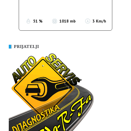
Sunrise:
05:39
Sunset:
19:51
51 %
1018 mb
3 Km/h
PRIJATELJI