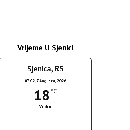
Vrijeme U Sjenici
Sjenica, RS
07:02,
7 Augusta, 2026
18
°C
Vedro
Wind Gust:
3 Km/h
Clouds:
8%
Sunrise:
05:36