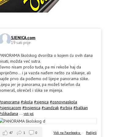
SJENICA.com
19 sati prije
PANORAMA školskog dvorišta o kojem ću ovih dana
pisati, možda već sutra.
Davno nisam prošo tuda, pa mi rekoše haj da
upriječimo... i ja vazda nađem nešto za slikanje, ali
hajde prvo da pođemo od lijepe panorama slike.
Lijepa jer je panorama, pa možeš telefon da
pomeraš, okrećeš i slika se mijenja.
#panorama
#skola
#sjenica
#osnovnaskola
#sjenicacom
#tvsjenica
#sandzak
#srbija
#balkan
#slikadana
...
vidi još
47
1
0
Vidi na Facebook-u
·
Podijeli