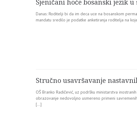
Sjeničani hoće bosanski jezik u
Danas: Roditelji bi da im deca uce na bosanskom perma
mandatu sredilo je podatke anketiranja roditelja na koj
Stručno usavršavanje nastavni
OŠ Branko Radičević, uz podršku ministarstva inostranih 
obrazovanje nedovoljno usmereno primeni savremenih d
[…]