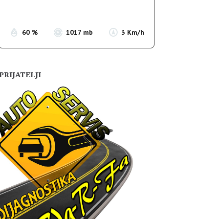
Sunset:
19:55
60 %
1017 mb
3 Km/h
PRIJATELJI