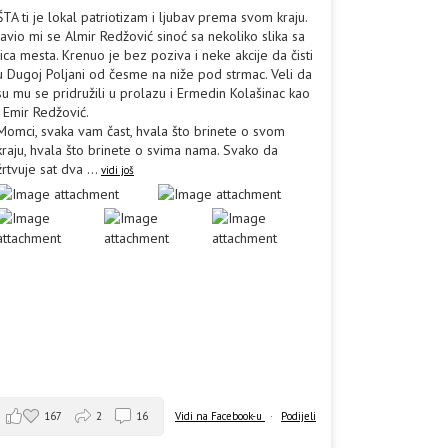
ŠTA ti je lokal patriotizam i ljubav prema svom kraju.
Javio mi se Almir Redžović sinoć sa nekoliko slika sa
lica mesta. Krenuo je bez poziva i neke akcije da čisti
u Dugoj Poljani od česme na niže pod strmac. Veli da
su mu se pridružili u prolazu i Ermedin Kolašinac kao
i Emir Redžović.
Momci, svaka vam čast, hvala što brinete o svom
kraju, hvala što brinete o svima nama. Svako da
žrtvuje sat dva
...
vidi još
167
2
16
Vidi na Facebook-u
·
Podijeli