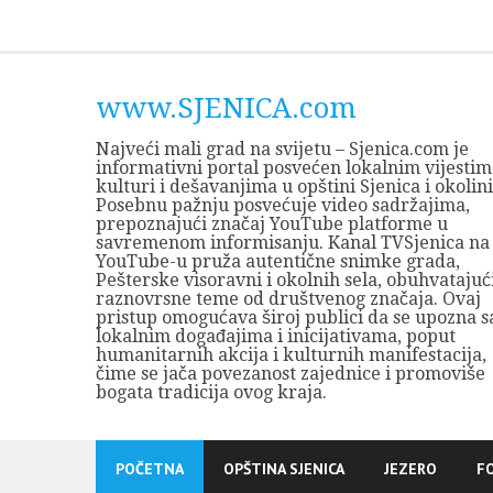
Skip
to
content
www.SJENICA.com
Najveći mali grad na svijetu – Sjenica.com je
informativni portal posvećen lokalnim vijestim
kulturi i dešavanjima u opštini Sjenica i okolini
Posebnu pažnju posvećuje video sadržajima,
prepoznajući značaj YouTube platforme u
savremenom informisanju. Kanal TVSjenica na
YouTube-u pruža autentične snimke grada,
Pešterske visoravni i okolnih sela, obuhvatajuć
raznovrsne teme od društvenog značaja. Ovaj
pristup omogućava široj publici da se upozna s
lokalnim događajima i inicijativama, poput
humanitarnih akcija i kulturnih manifestacija,
čime se jača povezanost zajednice i promoviše
bogata tradicija ovog kraja.
POČETNA
OPŠTINA SJENICA
JEZERO
F