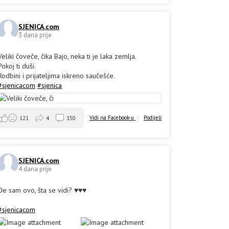
SJENICA.com
3 dana prije
Veliki čoveče, čika Bajo, neka ti je laka zemlja.
Pokoj ti duši.
Rodbini i prijateljima iskreno saučešće.
#sjenicacom
#sjenica
Vidi na Facebook-u
·
Podijeli
121
4
150
SJENICA.com
4 dana prije
Đe sam ovo, šta se vidi? ♥️♥️♥️
#sjenicacom