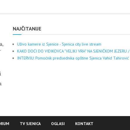
NAJČITANIJE
a,
Uživo kamere iz Sjenice - Sjenica city live stream
.
KAKO DOĆI DO VIDIKOVCA "VELIKI VRH" NA SJENIČKOM JEZERU /
INTERVJU: Pomoćnik predsednika opštine Sjenica Vahid Tahirović
i
a
ORUM
TV SJENICA
OGLASI
KONTAKT