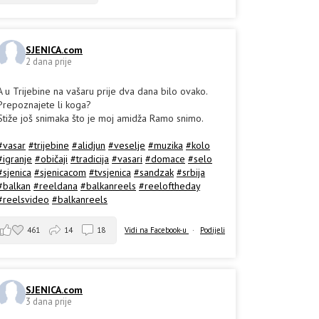
SJENICA.com
2 dana prije
A u Trijebine na vašaru prije dva dana bilo ovako.
Prepoznajete li koga?
Stiže još snimaka što je moj amidža Ramo snimo.
#vasar
#trijebine
#alidjun
#veselje
#muzika
#kolo
#igranje
#običaji
#tradicija
#vasari
#domace
#selo
#sjenica
#sjenicacom
#tvsjenica
#sandzak
#srbija
#balkan
#reeldana
#balkanreels
#reeloftheday
#reelsvideo
#balkanreels
461
14
18
Vidi na Facebook-u
·
Podijeli
SJENICA.com
3 dana prije