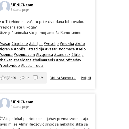
SJENICA.com
3 dana prije
A u Trijebine na vašaru prije dva dana bilo ovako.
Prepoznajete li koga?
Stiže još snimaka što je moj amidža Ramo snimo.
#vasar
#trijebine
#alidjun
#veselje
#muzika
#kolo
#igranje
#običaji
#tradicija
#vasari
#domace
#selo
#sjenica
#sjenicacom
#tvsjenica
#sandzak
#Srbija
#balkan
#reeldana
#balkanreels
#reeloftheday
#reelsvideo
#balkanreels
490
14
19
Vidi na Facebook-u
·
Podijeli
SJENICA.com
4 dana prije
ŠTA ti je lokal patriotizam i ljubav prema svom kraju.
Javio mi se Almir Redžović sinoć sa nekoliko slika sa