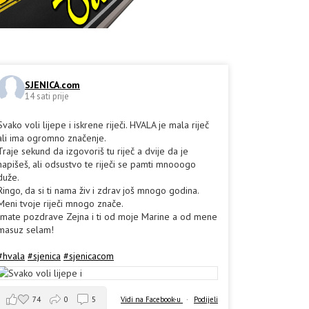
SJENICA.com
14 sati prije
Svako voli lijepe i iskrene riječi. HVALA je mala riječ
ali ima ogromno značenje.
Traje sekund da izgovoriš tu riječ a dvije da je
napišeš, ali odsustvo te riječi se pamti mnooogo
duže.
Ringo, da si ti nama živ i zdrav još mnogo godina.
Meni tvoje riječi mnogo znače.
Imate pozdrave Zejna i ti od moje Marine a od mene
masuz selam!
#hvala
#sjenica
#sjenicacom
74
0
5
Vidi na Facebook-u
·
Podijeli