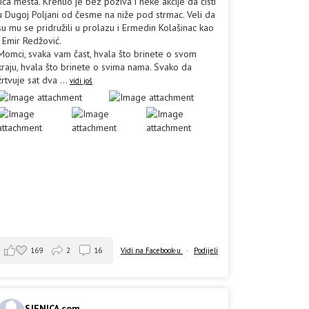
lica mesta. Krenuo je bez poziva i neke akcije da čisti
u Dugoj Poljani od česme na niže pod strmac. Veli da
su mu se pridružili u prolazu i Ermedin Kolašinac kao
i Emir Redžović.
Momci, svaka vam čast, hvala što brinete o svom
kraju, hvala što brinete o svima nama. Svako da
žrtvuje sat dva
...
vidi još
169
2
16
Vidi na Facebook-u
·
Podijeli
SJENICA.com