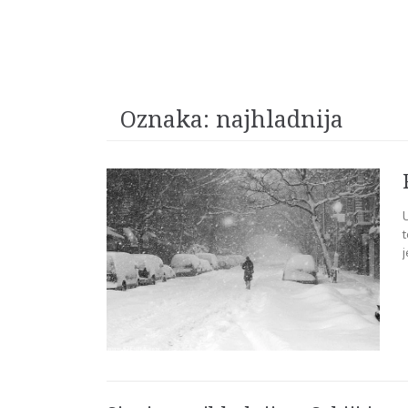
Oznaka:
najhladnija
t
j