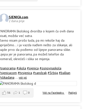
SJENICA.com
2 dana prije
PANORAMA školskog dvorišta o kojem ću ovih dana
pisati, možda već sutra.
Davno nisam prošo tuda, pa mi rekoše haj da
upriječimo... i ja vazda nađem nešto za slikanje, ali
hajde prvo da pođemo od lijepe panorama slike.
Lijepa jer je panorama, pa možeš telefon da
pomeraš, okrećeš i slika se mijenja.
#panorama
#skola
#sjenica
#osnovnaskola
#sjenicacom
#tvsjenica
#sandzak
#Srbija
#balkan
#slikadana
...
vidi još
56
1
0
Vidi na Facebook-u
·
Podijeli