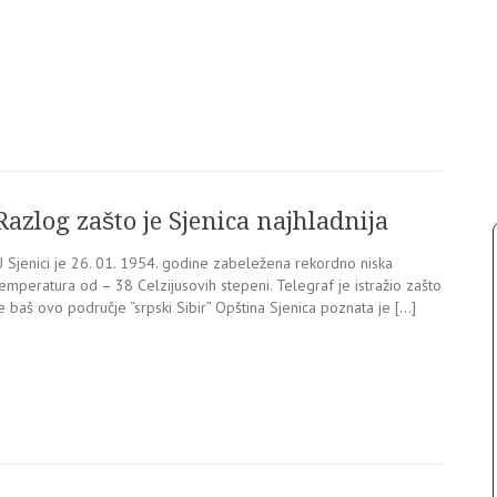
Razlog zašto je Sjenica najhladnija
U Sjenici je 26. 01. 1954. godine zabeležena rekordno niska
emperatura od – 38 Celzijusovih stepeni. Telegraf je istražio zašto
e baš ovo područje “srpski Sibir” Opština Sjenica poznata je […]