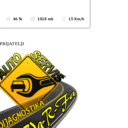
Sunset:
19:54
46 %
1018 mb
15 Km/h
PRIJATELJI