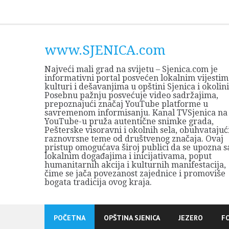
Skip
to
content
www.SJENICA.com
Najveći mali grad na svijetu – Sjenica.com je
informativni portal posvećen lokalnim vijestim
kulturi i dešavanjima u opštini Sjenica i okolini
Posebnu pažnju posvećuje video sadržajima,
prepoznajući značaj YouTube platforme u
savremenom informisanju. Kanal TVSjenica na
YouTube-u pruža autentične snimke grada,
Pešterske visoravni i okolnih sela, obuhvatajuć
raznovrsne teme od društvenog značaja. Ovaj
pristup omogućava široj publici da se upozna s
lokalnim događajima i inicijativama, poput
humanitarnih akcija i kulturnih manifestacija,
čime se jača povezanost zajednice i promoviše
bogata tradicija ovog kraja.
POČETNA
OPŠTINA SJENICA
JEZERO
F