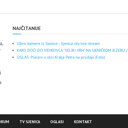
NAJČITANIJE
a,
Uživo kamere iz Sjenice - Sjenica city live stream
.
KAKO DOĆI DO VIDIKOVCA "VELIKI VRH" NA SJENIČKOM JEZERU /
OGLAS: Placevi u ulici Kralja Petra na prodaju (Foto)
i
a
ORUM
TV SJENICA
OGLASI
KONTAKT