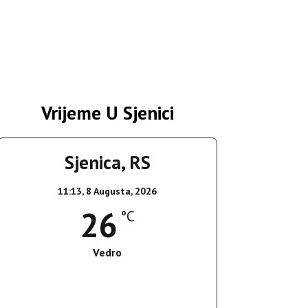
Vrijeme U Sjenici
Sjenica, RS
11:13,
8 Augusta, 2026
26
°C
Vedro
Wind Gust:
18 Km/h
Clouds:
0%
Sunrise:
05:37