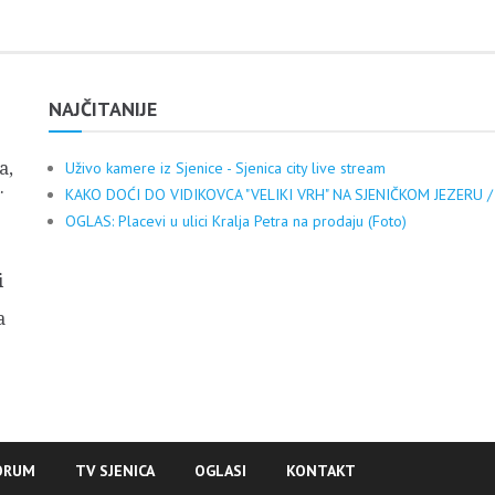
NAJČITANIJE
a,
Uživo kamere iz Sjenice - Sjenica city live stream
.
KAKO DOĆI DO VIDIKOVCA "VELIKI VRH" NA SJENIČKOM JEZERU /
OGLAS: Placevi u ulici Kralja Petra na prodaju (Foto)
i
a
ORUM
TV SJENICA
OGLASI
KONTAKT