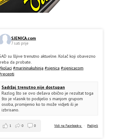
SJENICA.com
7 sati prije
SAD su šljive trenutno aktuelne. Kolač koji obavezno
treba da probate.
#kolaci
#marininakuhinja
#sjenica
#sjenicacom
#recepti
Sadržaj trenutno nije dostupan
Razlog što se ovo dešava obično je rezultat toga
što je vlasnik to podijelio s manjom grupom
osoba, promijenio ko to može vidjeti ili je
izbrisano.
1
0
0
Vidi na Facebook-u
·
Podijeli