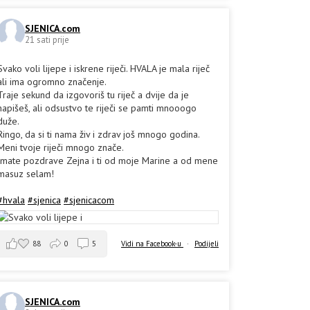
SJENICA.com
21 sati prije
Svako voli lijepe i iskrene riječi. HVALA je mala riječ
ali ima ogromno značenje.
Traje sekund da izgovoriš tu riječ a dvije da je
napišeš, ali odsustvo te riječi se pamti mnooogo
duže.
Ringo, da si ti nama živ i zdrav još mnogo godina.
Meni tvoje riječi mnogo znače.
Imate pozdrave Zejna i ti od moje Marine a od mene
masuz selam!
#hvala
#sjenica
#sjenicacom
88
0
5
Vidi na Facebook-u
·
Podijeli
SJENICA.com