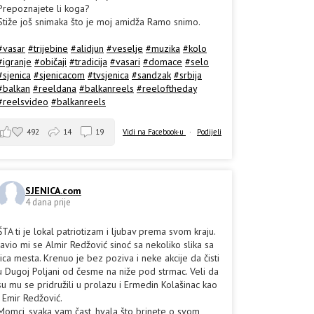
Prepoznajete li koga?
Stiže još snimaka što je moj amidža Ramo snimo.
#vasar
#trijebine
#alidjun
#veselje
#muzika
#kolo
#igranje
#običaji
#tradicija
#vasari
#domace
#selo
#sjenica
#sjenicacom
#tvsjenica
#sandzak
#srbija
#balkan
#reeldana
#balkanreels
#reeloftheday
#reelsvideo
#balkanreels
492
14
19
Vidi na Facebook-u
·
Podijeli
SJENICA.com
4 dana prije
ŠTA ti je lokal patriotizam i ljubav prema svom kraju.
Javio mi se Almir Redžović sinoć sa nekoliko slika sa
lica mesta. Krenuo je bez poziva i neke akcije da čisti
u Dugoj Poljani od česme na niže pod strmac. Veli da
su mu se pridružili u prolazu i Ermedin Kolašinac kao
i Emir Redžović.
Momci, svaka vam čast, hvala što brinete o svom