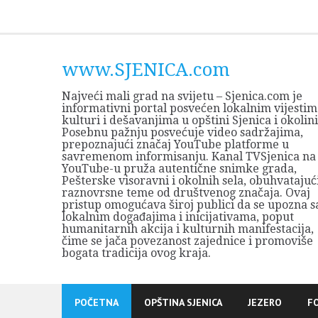
Skip
to
content
www.SJENICA.com
Najveći mali grad na svijetu – Sjenica.com je
informativni portal posvećen lokalnim vijestim
kulturi i dešavanjima u opštini Sjenica i okolini
Posebnu pažnju posvećuje video sadržajima,
prepoznajući značaj YouTube platforme u
savremenom informisanju. Kanal TVSjenica na
YouTube-u pruža autentične snimke grada,
Pešterske visoravni i okolnih sela, obuhvatajuć
raznovrsne teme od društvenog značaja. Ovaj
pristup omogućava široj publici da se upozna s
lokalnim događajima i inicijativama, poput
humanitarnih akcija i kulturnih manifestacija,
čime se jača povezanost zajednice i promoviše
bogata tradicija ovog kraja.
POČETNA
OPŠTINA SJENICA
JEZERO
F