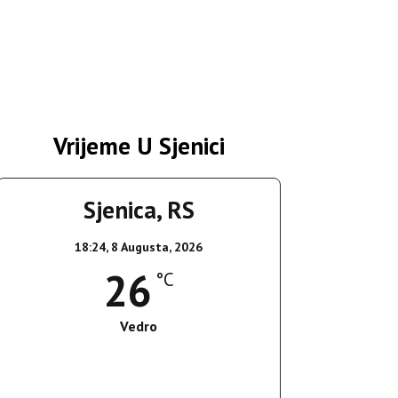
Vrijeme U Sjenici
Sjenica, RS
18:24,
8 Augusta, 2026
26
°C
Vedro
Wind Gust:
17 Km/h
Clouds:
8%
Sunrise:
05:37