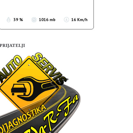
Sunset:
19:54
39 %
1016 mb
16 Km/h
PRIJATELJI