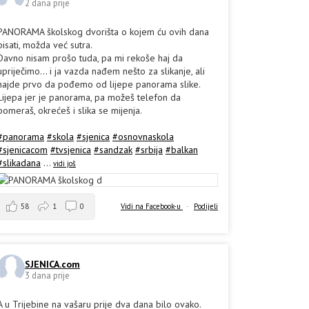
2 dana prije
PANORAMA školskog dvorišta o kojem ću ovih dana
pisati, možda već sutra.
Davno nisam prošo tuda, pa mi rekoše haj da
upriječimo... i ja vazda nađem nešto za slikanje, ali
hajde prvo da pođemo od lijepe panorama slike.
Lijepa jer je panorama, pa možeš telefon da
pomeraš, okrećeš i slika se mijenja.
#panorama
#skola
#sjenica
#osnovnaskola
#sjenicacom
#tvsjenica
#sandzak
#srbija
#balkan
#slikadana
...
vidi još
58
1
0
Vidi na Facebook-u
·
Podijeli
SJENICA.com
3 dana prije
A u Trijebine na vašaru prije dva dana bilo ovako.