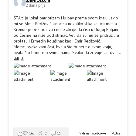
SJENICA.com
2 dana prije
ŠTA ti je lokal patriotizam i ljubav prema svom kraju. Javio
mi se Almir Redžović sinoć sa nekoliko slika sa lica mesta.
Krenuo je bez poziva i neke akcije da čisti u Dugoj Poljani
od česme na niže pod strmac. Veli da su mu se pridružili u
prolazu i Ermedin Kolašinac kao i Emir Redžović.
Momci, svaka vam čast, hvala što brinete o svom kraju,
hvala što brinete o svima nama. Svako da žrtvuje sat dva
...
vidi još
162
2
15
Vidi na Facebook-u
·
Podijeli