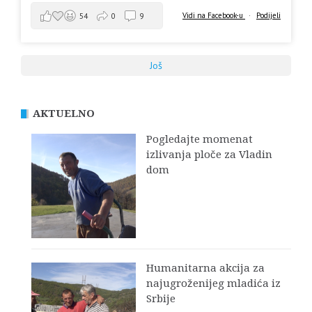
Vidi na Facebook-u
·
Podijeli
54
0
9
Još
AKTUELNO
Pogledajte momenat
izlivanja ploče za Vladin
dom
Humanitarna akcija za
najugroženijeg mladića iz
Srbije