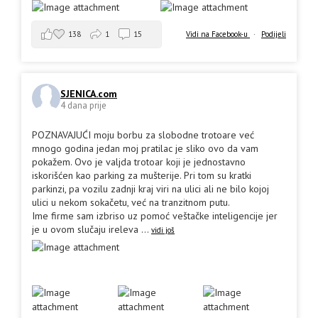
138
1
15
Vidi na Facebook-u
·
Podijeli
SJENICA.com
4 dana prije
POZNAVAJUĆI moju borbu za slobodne trotoare već
mnogo godina jedan moj pratilac je sliko ovo da vam
pokažem. Ovo je valjda trotoar koji je jednostavno
iskorišćen kao parking za mušterije. Pri tom su kratki
parkinzi, pa vozilu zadnji kraj viri na ulici ali ne bilo kojoj
ulici u nekom sokačetu, već na tranzitnom putu.
Ime firme sam izbriso uz pomoć veštačke inteligencije jer
je u ovom slučaju ireleva
...
vidi još