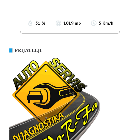
Sunrise:
05:35
Sunset:
19:56
51 %
1019 mb
5 Km/h
PRIJATELJI