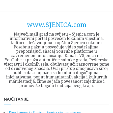
Skip
Opština
JEZERO
FORUM
Početna
Istorija
Privreda
Kultura
Geografija
O
REGIONALNI
ZMAJEVAC
TV
TV
OGLASI
Kontakt
to
Sjenica
Opštine
tvrđavi
CENTAR
iz
SJENICA
content
Sjenica
Sandžaka
www.SJENICA.com
Najveći mali grad na svijetu – Sjenica.com je
informativni portal posvećen lokalnim vijestima,
kulturi i dešavanjima u opštini Sjenica i okolini.
Posebnu pažnju posvećuje video sadržajima,
prepoznajući značaj YouTube platforme u
savremenom informisanju. Kanal TVSjenica na
YouTube-u pruža autentične snimke grada, Pešterske
visoravni i okolnih sela, obuhvatajući raznovrsne teme
od društvenog značaja. Ovaj pristup omogućava široj
publici da se upozna sa lokalnim događajima i
inicijativama, poput humanitarnih akcija i kulturnih
manifestacija, čime se jača povezanost zajednice i
promoviše bogata tradicija ovog kraja.
NAJČITANIJE
Uživo kamere iz Sjenice - Sjenica city live stream