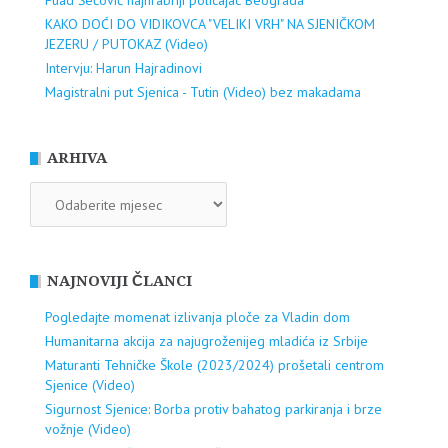
Fuad Šećović najhrabriji policajac Beograda
KAKO DOĆI DO VIDIKOVCA "VELIKI VRH" NA SJENIČKOM
JEZERU / PUTOKAZ (Video)
Intervju: Harun Hajradinovi
Magistralni put Sjenica - Tutin (Video) bez makadama
ARHIVA
ARHIVA
NAJNOVIJI ČLANCI
Pogledajte momenat izlivanja ploče za Vladin dom
Humanitarna akcija za najugroženijeg mladića iz Srbije
Maturanti Tehničke Škole (2023/2024) prošetali centrom
Sjenice (Video)
Sigurnost Sjenice: Borba protiv bahatog parkiranja i brze
vožnje (Video)