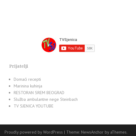
Prijatelji
Domaći recepti
Marinina kuhinja
RESTORAN SREM BEOGRAD
Služba ambulantne nege Steinbach
TV SJENICA YOUTUBE
Proudly powered by WordPress
|
Theme:
NewsAnchor
by aThemes.