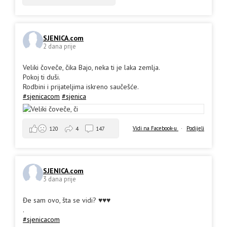
SJENICA.com
2 dana prije
Veliki čoveče, čika Bajo, neka ti je laka zemlja.
Pokoj ti duši.
Rodbini i prijateljima iskreno saučešće.
#sjenicacom
#sjenica
Vidi na Facebook-u
·
Podijeli
120
4
147
SJENICA.com
3 dana prije
Đe sam ovo, šta se vidi? ♥️♥️♥️
.
#sjenicacom