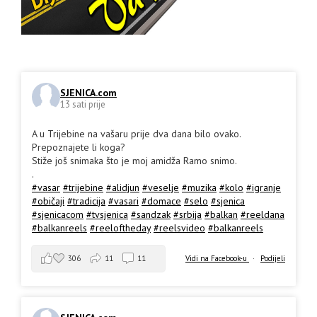
SJENICA.com
13 sati prije
A u Trijebine na vašaru prije dva dana bilo ovako.
Prepoznajete li koga?
Stiže još snimaka što je moj amidža Ramo snimo.
.
#vasar
#trijebine
#alidjun
#veselje
#muzika
#kolo
#igranje
#običaji
#tradicija
#vasari
#domace
#selo
#sjenica
#sjenicacom
#tvsjenica
#sandzak
#srbija
#balkan
#reeldana
#balkanreels
#reeloftheday
#reelsvideo
#balkanreels
306
11
11
Vidi na Facebook-u
·
Podijeli