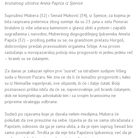
brutalnog ubistva Anela Papića iz Sjenice
Supružnici Mubera (32) i Senad Muhović (34), iz Sjenice, za kojima je
bila raspisana poternica zbog sumnje da su 23. juna u selu Ponorac
brutalno (s više udaraca kamenom u glavu) ubili a potom i zapalili
sugrađanina i, navodno, Muberinog dugogodišnjeg ljubavnika Amela
Papića (32) – prošlog petka su se, na graničnom prelazu Horgoš,
dobrovoljno predali pravosudnim organima Srbije. A na prvom
saslušanju u novopazarskoj policiji nisu progovorili ni jednu jedinu reč
– branili su se ćutanjem.
Za danas je zakazan njihov prvi “susret” sa istražnim sudijom Višeg
suda u Novom Pazaru. Ne zna se da li će konačno progovoriti i, kako
su iz Nemačke najavljivali, sve objasniti, ili će i dalje ćutati. Bolji
poznavaoci prilika ističu da će se, najverovatnije, još braniti ćutanjem,
dok ne kompletiraju advokatski tim i sa svojim braniocima ne
pripreme strategiju odbrane.
Sudeći po izjavama koje je davala nekim medijima, Mubera će
pokušati da sve preuzme na sebe. Izjavila je da se sama obračunala s
Papićem, odnosno da ga je sama ubila, a da je njen suprug Senad bio
samo posmatrač. Tvrdila je da nije bila Papićeva ljubavnica, već da je