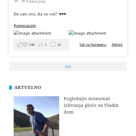
4 dana prije
Đe sam ovo, šta se vidi? ♥️♥️♥️
.
#sjenicacom
146
1
16
Vidi na Facebook-u
·
Podijeli
Još
AKTUELNO
Pogledajte momenat
izlivanja ploče za Vladin
dom