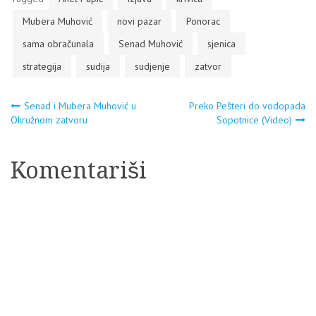
Mubera Muhović
novi pazar
Ponorac
sama obračunala
Senad Muhović
sjenica
strategija
sudija
sudjenje
zatvor
Navigacija
Senad i Mubera Muhović u
Preko Pešteri do vodopada
Okružnom zatvoru
Sopotnice (Video)
članaka
Komentariši