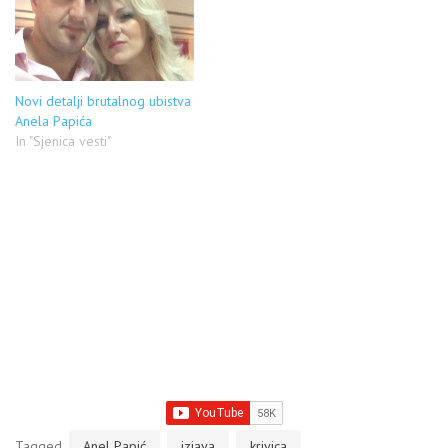
Novi detalji brutalnog ubistva
Anela Papića
In "Sjenica vesti"
Tagged
Anel Papić
izjava
krivica