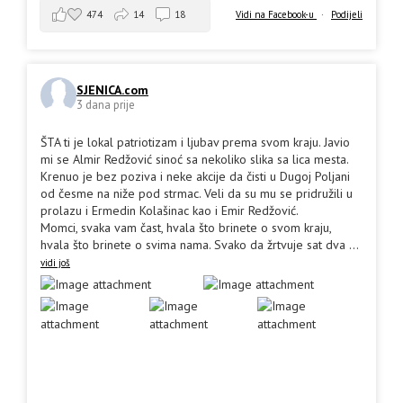
474
14
18
Vidi na Facebook-u
·
Podijeli
SJENICA.com
3 dana prije
ŠTA ti je lokal patriotizam i ljubav prema svom kraju. Javio
mi se Almir Redžović sinoć sa nekoliko slika sa lica mesta.
Krenuo je bez poziva i neke akcije da čisti u Dugoj Poljani
od česme na niže pod strmac. Veli da su mu se pridružili u
prolazu i Ermedin Kolašinac kao i Emir Redžović.
Momci, svaka vam čast, hvala što brinete o svom kraju,
hvala što brinete o svima nama. Svako da žrtvuje sat dva
...
vidi još