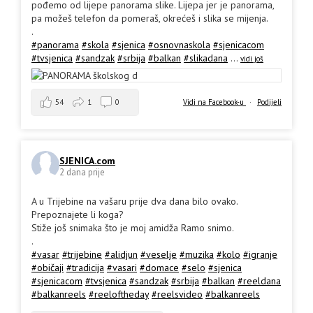
pođemo od lijepe panorama slike. Lijepa jer je panorama,
pa možeš telefon da pomeraš, okrećeš i slika se mijenja.
.
#panorama
#skola
#sjenica
#osnovnaskola
#sjenicacom
#tvsjenica
#sandzak
#srbija
#balkan
#slikadana
...
vidi još
54
1
0
Vidi na Facebook-u
·
Podijeli
SJENICA.com
2 dana prije
A u Trijebine na vašaru prije dva dana bilo ovako.
Prepoznajete li koga?
Stiže još snimaka što je moj amidža Ramo snimo.
.
#vasar
#trijebine
#alidjun
#veselje
#muzika
#kolo
#igranje
#običaji
#tradicija
#vasari
#domace
#selo
#sjenica
#sjenicacom
#tvsjenica
#sandzak
#srbija
#balkan
#reeldana
#balkanreels
#reeloftheday
#reelsvideo
#balkanreels