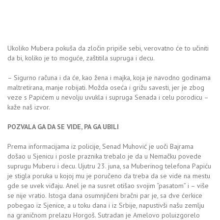
Ukoliko Mubera pokuša da zločin pripiše sebi, verovatno će to učiniti
da bi, koliko je to moguće, zaštitila supruga i decu.
– Sigurno računa i da će, kao žena i majka, koja je navodno godinama
maltretirana, manje robijati. Možda oseća i grižu savesti, jer je zbog
veze s Papićem u nevolju uvukla i supruga Senada i celu porodicu –
kaže naš izvor.
POZVALA GA DA SE VIDE, PA GA UBILI
Prema informacijama iz policije, Senad Muhović je uoči Bajrama
došao u Sjenicu i posle praznika trebalo je da u Nemačku povede
suprugu Muberu i decu. Ujutru 23. juna, sa Muberinog telefona Papiću
je stigla poruka u kojoj mu je poručeno da treba da se vide na mestu
gde se uvek viđaju. Anel je na susret otišao svojim “pasatom” i – više
se nije vratio. Istoga dana osumnjičeni bračni par je, sa dve ćerkice
pobegao iz Sjenice, a u toku dana i iz Srbije, napustivši našu zemlju
na graničnom prelazu Horgoš. Sutradan je Amelovo poluizgorelo