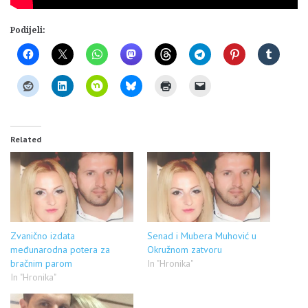
Podijeli:
Related
Zvanično izdata
Senad i Mubera Muhović u
međunarodna potera za
Okružnom zatvoru
bračnim parom
In "Hronika"
In "Hronika"