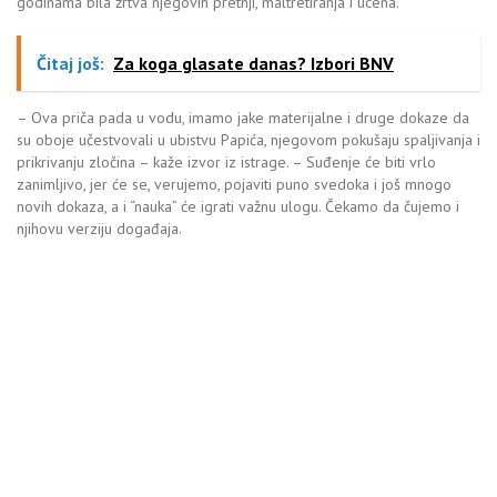
godinama bila žrtva njegovih pretnji, maltretiranja i ucena.
Čitaj još:
Za koga glasate danas? Izbori BNV
– Ova priča pada u vodu, imamo jake materijalne i druge dokaze da
su oboje učestvovali u ubistvu Papića, njegovom pokušaju spaljivanja i
prikrivanju zločina – kaže izvor iz istrage. – Suđenje će biti vrlo
zanimljivo, jer će se, verujemo, pojaviti puno svedoka i još mnogo
novih dokaza, a i “nauka” će igrati važnu ulogu. Čekamo da čujemo i
njihovu verziju događaja.