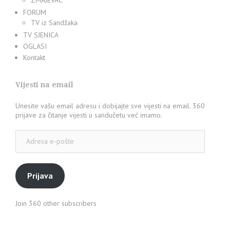
FORUM
TV iz Sandžaka
TV SJENICA
OGLASI
Kontakt
Vijesti na email
Unesite vašu email adresu i dobijajte sve vijesti na email. 360
prijave za čitanje vijesti u sandučetu već imamo.
Adresa
e-
pošte
Prijava
Join 360 other subscribers