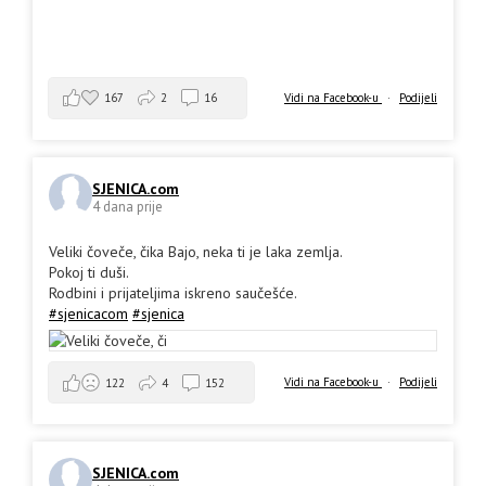
167
2
16
Vidi na Facebook-u
·
Podijeli
SJENICA.com
4 dana prije
Veliki čoveče, čika Bajo, neka ti je laka zemlja.
Pokoj ti duši.
Rodbini i prijateljima iskreno saučešće.
#sjenicacom
#sjenica
Vidi na Facebook-u
·
Podijeli
122
4
152
SJENICA.com