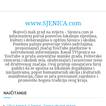
Skip
Opština
JEZERO
FORUM
Početna
Istorija
Privreda
Kultura
Geografija
O
REGIONALNI
ZMAJEVAC
TV
TV
OGLASI
Kontakt
to
Sjenica
Opštine
tvrđavi
CENTAR
iz
SJENICA
content
Sjenica
Sandžaka
www.SJENICA.com
Najveći mali grad na svijetu – Sjenica.com je
informativni portal posvećen lokalnim vijestima,
kulturi i dešavanjima u opštini Sjenica i okolini.
Posebnu pažnju posvećuje video sadržajima,
prepoznajući značaj YouTube platforme u
savremenom informisanju. Kanal TVSjenica na
YouTube-u pruža autentične snimke grada, Pešterske
visoravni i okolnih sela, obuhvatajući raznovrsne teme
od društvenog značaja. Ovaj pristup omogućava široj
publici da se upozna sa lokalnim događajima i
inicijativama, poput humanitarnih akcija i kulturnih
manifestacija, čime se jača povezanost zajednice i
promoviše bogata tradicija ovog kraja.
NAJČITANIJE
Uživo kamere iz Sjenice - Sjenica city live stream