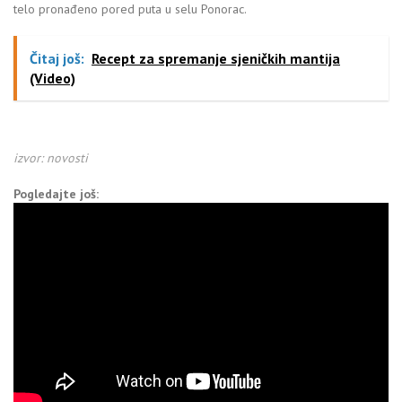
telo pronađeno pored puta u selu Ponorac.
Čitaj još:
Recept za spremanje sjeničkih mantija
(Video)
izvor: novosti
Pogledajte još: