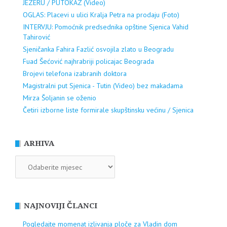
JEZERU / PUTOKAZ (Video)
OGLAS: Placevi u ulici Kralja Petra na prodaju (Foto)
INTERVJU: Pomoćnik predsednika opštine Sjenica Vahid
Tahirović
Sjeničanka Fahira Fazlić osvojila zlato u Beogradu
Fuad Šećović najhrabriji policajac Beograda
Brojevi telefona izabranih doktora
Magistralni put Sjenica - Tutin (Video) bez makadama
Mirza Šoljanin se oženio
Četiri izborne liste formirale skupštinsku većinu / Sjenica
ARHIVA
ARHIVA
NAJNOVIJI ČLANCI
Pogledajte momenat izlivanja ploče za Vladin dom