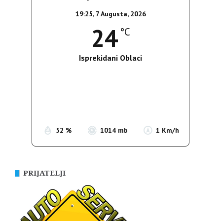
19:25,
7 Augusta, 2026
24
°C
Isprekidani Oblaci
Wind Gust:
1 Km/h
Clouds:
63%
Sunrise:
05:36
Sunset:
19:55
52 %
1014 mb
1 Km/h
PRIJATELJI