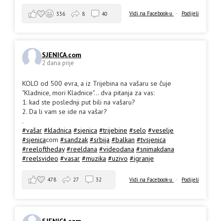
Vidi na Facebook-u
·
Podijeli
336
8
40
SJENICA.com
2 dana prije
KOLO od 500 evra, a iz Trijebina na vašaru se čuje
"Kladnice, mori Kladnice"... dva pitanja za vas:
1. kad ste poslednji put bili na vašaru?
2. Da li vam se ide na vašar?
.
#vašar
#kladnica
#sjenica
#trijebine
#selo
#veselje
#sjenica
com
#sandzak
#srbija
#balkan
#tvsjenica
#reeloftheday
#reeldana
#videodana
#snimakdana
#reelsvideo
#vasar
#muzika
#uzivo
#igranje
478
27
32
Vidi na Facebook-u
·
Podijeli
SJENICA.com