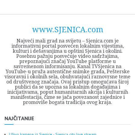
Skip
Opština
JEZERO
FORUM
Početna
Istorija
Privreda
Kultura
Geografija
O
REGIONALNI
ZMAJEVAC
TV
TV
OGLASI
Kontakt
to
Sjenica
Opštine
tvrđavi
CENTAR
iz
SJENICA
content
Sjenica
Sandžaka
www.SJENICA.com
Najveći mali grad na svijetu – Sjenica.com je
informativni portal posvećen lokalnim vijestima,
kulturi i dešavanjima u opštini Sjenica i okolini.
Posebnu pažnju posvećuje video sadržajima,
prepoznajući značaj YouTube platforme u
savremenom informisanju. Kanal TVSjenica na
YouTube-u pruža autentične snimke grada, Pešterske
visoravni i okolnih sela, obuhvatajući raznovrsne teme
od društvenog značaja. Ovaj pristup omogućava široj
publici da se upozna sa lokalnim događajima i
inicijativama, poput humanitarnih akcija i kulturnih
manifestacija, čime se jača povezanost zajednice i
promoviše bogata tradicija ovog kraja.
NAJČITANIJE
Uživo kamere iz Sjenice - Sjenica city live stream