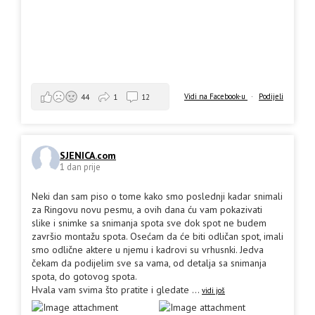
Vidi na Facebook-u
·
Podijeli
44
1
12
SJENICA.com
1 dan prije
Neki dan sam piso o tome kako smo poslednji kadar snimali
za Ringovu novu pesmu, a ovih dana ću vam pokazivati
slike i snimke sa snimanja spota sve dok spot ne budem
završio montažu spota. Osećam da će biti odličan spot, imali
smo odlične aktere u njemu i kadrovi su vrhusnki. Jedva
čekam da podijelim sve sa vama, od detalja sa snimanja
spota, do gotovog spota.
Hvala vam svima što pratite i gledate
...
vidi još