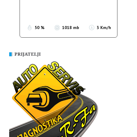
Sunrise:
05:39
Sunset:
19:51
50 %
1018 mb
3 Km/h
PRIJATELJI