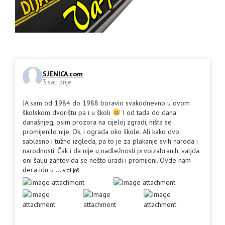
SJENICA.com
3 sati prije
JA sam od 1984 do 1988 boravio svakodnevno u ovom
školskom dvorištu pa i u školi
I od tada do dana
današnjeg, osim prozora na cijeloj zgradi, ništa se
promijenilo nije. Ok, i ograda oko škole. Ali kako ovo
sablasno i tužno izgleda, pa to je za plakanje svih naroda i
narodnosti. Čak i da nije u nadležnosti prvoizabranih, valjda
oni šalju zahtev da se nešto uradi i promijeni. Ovde nam
đeca idu u
...
vidi još