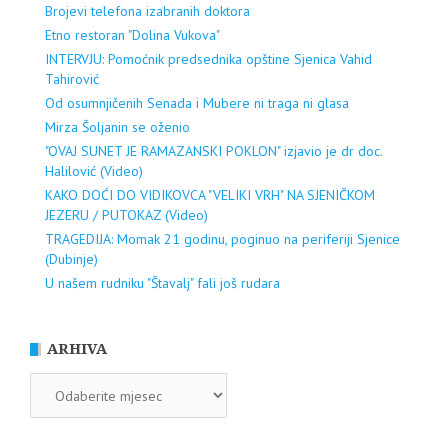
Brojevi telefona izabranih doktora
Etno restoran "Dolina Vukova"
INTERVJU: Pomoćnik predsednika opštine Sjenica Vahid
Tahirović
Od osumnjičenih Senada i Mubere ni traga ni glasa
Mirza Šoljanin se oženio
"OVAJ SUNET JE RAMAZANSKI POKLON" izjavio je dr doc.
Halilović (Video)
KAKO DOĆI DO VIDIKOVCA "VELIKI VRH" NA SJENIČKOM
JEZERU / PUTOKAZ (Video)
TRAGEDIJA: Momak 21 godinu, poginuo na periferiji Sjenice
(Dubinje)
U našem rudniku "Štavalj" fali još rudara
ARHIVA
ARHIVA