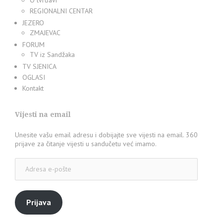
REGIONALNI CENTAR
JEZERO
ZMAJEVAC
FORUM
TV iz Sandžaka
TV SJENICA
OGLASI
Kontakt
Vijesti na email
Unesite vašu email adresu i dobijajte sve vijesti na email. 360
prijave za čitanje vijesti u sandučetu već imamo.
Adresa
e-
pošte
Prijava