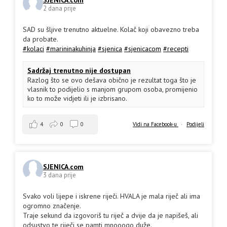
2 dana prije
SAD su šljive trenutno aktuelne. Kolač koji obavezno treba
da probate.
#kolaci
#marininakuhinja
#sjenica
#sjenicacom
#recepti
Sadržaj trenutno nije dostupan
Razlog što se ovo dešava obično je rezultat toga što je
vlasnik to podijelio s manjom grupom osoba, promijenio
ko to može vidjeti ili je izbrisano.
4
0
0
Vidi na Facebook-u
·
Podijeli
SJENICA.com
3 dana prije
Svako voli lijepe i iskrene riječi. HVALA je mala riječ ali ima
ogromno značenje.
Traje sekund da izgovoriš tu riječ a dvije da je napišeš, ali
odsustvo te riječi se pamti mnooogo duže.