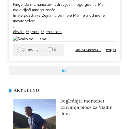
Ringo, da si ti nama živ i zdrav još mnogo godina. Meni
tvoje riječi mnogo znače.
Imate pozdrave Zejna i ti od moje Marine a od mene
masuz selam!
.
#hvala
#sjenica
#sjenicacom
105
0
6
Vidi na Facebook-u
·
Podijeli
Još
AKTUELNO
Pogledajte momenat
izlivanja ploče za Vladin
dom