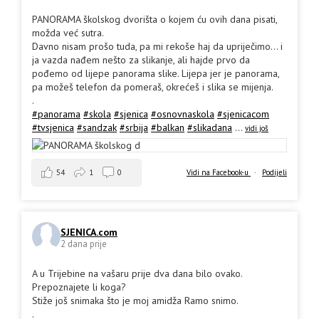
PANORAMA školskog dvorišta o kojem ću ovih dana pisati,
možda već sutra.
Davno nisam prošo tuda, pa mi rekoše haj da upriječimo... i
ja vazda nađem nešto za slikanje, ali hajde prvo da
pođemo od lijepe panorama slike. Lijepa jer je panorama,
pa možeš telefon da pomeraš, okrećeš i slika se mijenja.
.
#panorama
#skola
#sjenica
#osnovnaskola
#sjenicacom
#tvsjenica
#sandzak
#srbija
#balkan
#slikadana
...
vidi još
54
1
0
Vidi na Facebook-u
·
Podijeli
SJENICA.com
2 dana prije
A u Trijebine na vašaru prije dva dana bilo ovako.
Prepoznajete li koga?
Stiže još snimaka što je moj amidža Ramo snimo.
.