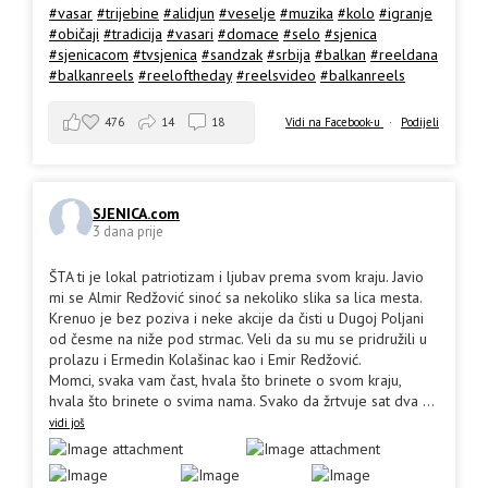
#vasar
#trijebine
#alidjun
#veselje
#muzika
#kolo
#igranje
#običaji
#tradicija
#vasari
#domace
#selo
#sjenica
#sjenicacom
#tvsjenica
#sandzak
#srbija
#balkan
#reeldana
#balkanreels
#reeloftheday
#reelsvideo
#balkanreels
476
14
18
Vidi na Facebook-u
·
Podijeli
SJENICA.com
3 dana prije
ŠTA ti je lokal patriotizam i ljubav prema svom kraju. Javio
mi se Almir Redžović sinoć sa nekoliko slika sa lica mesta.
Krenuo je bez poziva i neke akcije da čisti u Dugoj Poljani
od česme na niže pod strmac. Veli da su mu se pridružili u
prolazu i Ermedin Kolašinac kao i Emir Redžović.
Momci, svaka vam čast, hvala što brinete o svom kraju,
hvala što brinete o svima nama. Svako da žrtvuje sat dva
...
vidi još