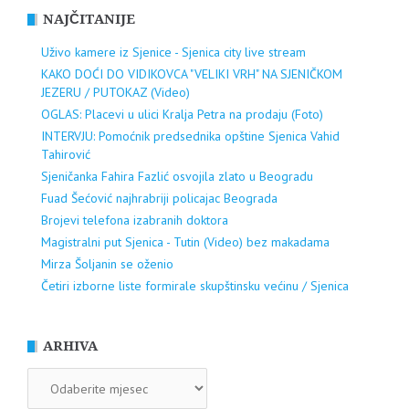
NAJČITANIJE
Uživo kamere iz Sjenice - Sjenica city live stream
KAKO DOĆI DO VIDIKOVCA "VELIKI VRH" NA SJENIČKOM
JEZERU / PUTOKAZ (Video)
OGLAS: Placevi u ulici Kralja Petra na prodaju (Foto)
INTERVJU: Pomoćnik predsednika opštine Sjenica Vahid
Tahirović
Sjeničanka Fahira Fazlić osvojila zlato u Beogradu
Fuad Šećović najhrabriji policajac Beograda
Brojevi telefona izabranih doktora
Magistralni put Sjenica - Tutin (Video) bez makadama
Mirza Šoljanin se oženio
Četiri izborne liste formirale skupštinsku većinu / Sjenica
ARHIVA
ARHIVA