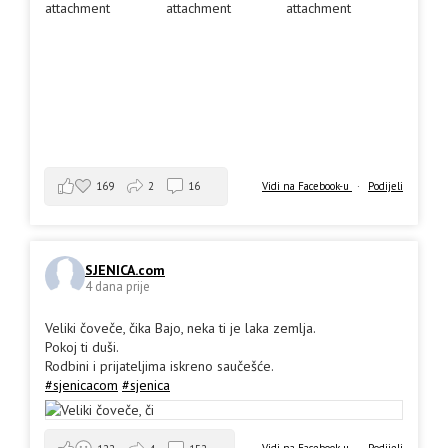
169
2
16
Vidi na Facebook-u
·
Podijeli
SJENICA.com
4 dana prije
Veliki čoveče, čika Bajo, neka ti je laka zemlja.
Pokoj ti duši.
Rodbini i prijateljima iskreno saučešće.
#sjenicacom
#sjenica