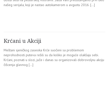
dosta sela na pešterskoj visoravni. Sada vam predstavljamo prvi deo
našeg serijala, koji je nastao autokamerom u avgustu 2016. […]
Krćani u Akciji
Meštani sjeničkog zaseoka Krće suočeni sa problemom
neprohodnosti puteva rešili su da koliko je moguće olakšaju sebi.
Krćani, poznati u slozi, juče i danas su organizovali dobrovoljnu akciju
čišcenja glavnog […]