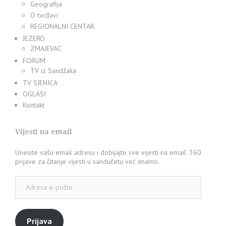
Geografija
O tvrđavi
REGIONALNI CENTAR
JEZERO
ZMAJEVAC
FORUM
TV iz Sandžaka
TV SJENICA
OGLASI
Kontakt
Vijesti na email
Unesite vašu email adresu i dobijajte sve vijesti na email. 360
prijave za čitanje vijesti u sandučetu već imamo.
Adresa
e-
pošte
Prijava