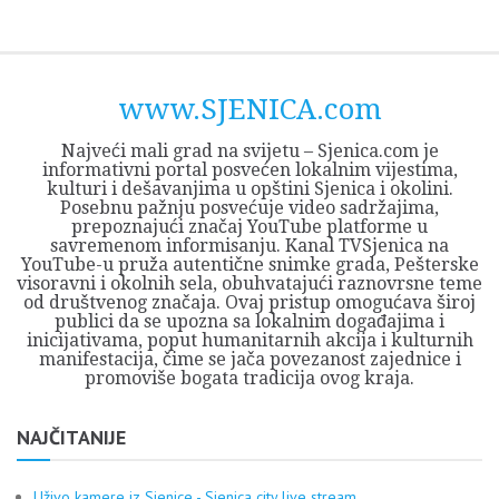
Skip
Opština
JEZERO
FORUM
Početna
Istorija
Privreda
Kultura
Geografija
O
REGIONALNI
ZMAJEVAC
TV
TV
OGLASI
Kontakt
to
Sjenica
Opštine
tvrđavi
CENTAR
iz
SJENICA
content
Sjenica
Sandžaka
www.SJENICA.com
Najveći mali grad na svijetu – Sjenica.com je
informativni portal posvećen lokalnim vijestima,
kulturi i dešavanjima u opštini Sjenica i okolini.
Posebnu pažnju posvećuje video sadržajima,
prepoznajući značaj YouTube platforme u
savremenom informisanju. Kanal TVSjenica na
YouTube-u pruža autentične snimke grada, Pešterske
visoravni i okolnih sela, obuhvatajući raznovrsne teme
od društvenog značaja. Ovaj pristup omogućava široj
publici da se upozna sa lokalnim događajima i
inicijativama, poput humanitarnih akcija i kulturnih
manifestacija, čime se jača povezanost zajednice i
promoviše bogata tradicija ovog kraja.
NAJČITANIJE
Uživo kamere iz Sjenice - Sjenica city live stream