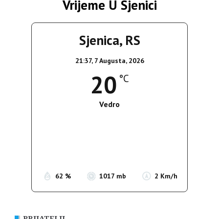
Vrijeme U Sjenici
Sjenica, RS
21:37,
7 Augusta, 2026
20
°C
Vedro
Wind Gust:
3 Km/h
Clouds:
2%
Sunrise:
05:36
Sunset:
19:55
62 %
1017 mb
2 Km/h
PRIJATELJI