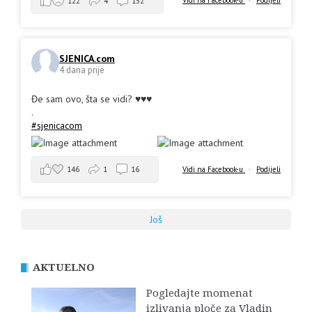
Vidi na Facebook-u
·
Podijeli
122
4
152
SJENICA.com
4 dana prije
Đe sam ovo, šta se vidi? ♥️♥️♥️
.
#sjenicacom
146
1
16
Vidi na Facebook-u
·
Podijeli
Još
AKTUELNO
Pogledajte momenat
izlivanja ploče za Vladin