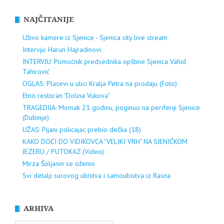
NAJČITANIJE
Uživo kamere iz Sjenice - Sjenica city live stream
Intervju: Harun Hajradinovi
INTERVJU: Pomoćnik predsednika opštine Sjenica Vahid
Tahirović
OGLAS: Placevi u ulici Kralja Petra na prodaju (Foto)
Etno restoran "Dolina Vukova"
TRAGEDIJA: Momak 21 godinu, poginuo na periferiji Sjenice
(Dubinje)
UŽAS: Pijani policajac prebio dečka (18)
KAKO DOĆI DO VIDIKOVCA "VELIKI VRH" NA SJENIČKOM
JEZERU / PUTOKAZ (Video)
Mirza Šoljanin se oženio
Svi detalji surovog ubistva i samoubistva iz Rasna
ARHIVA