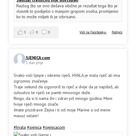
Sadržaj trenutno nije dostupan
Razlog što se ovo dešava obično je rezultat toga što je
vlasnik to podijelio s manjom grupom osoba, promijenio
ko to može vidjeti ili je izbrisano.
3
0
0
Vidi na Facebook-u
·
Podijeli
SJENICA.com
1 dan prije
Svako voli lijepe i iskrene riječi. HVALA je mala riječ ali ima
ogromno značenje.
Traje sekund da izgovoriš tu riječ a dvije da je napišeš, ali
odsustvo te riječi se pamti mnooogo duže.
Ringo, da si ti nama živ i zdrav još mnogo godina. Meni
tvoje riječi mnogo znače.
Imate pozdrave Zejna i ti od moje Marine a od mene
masuz selam!
.
#hvala
#sjenica
#sjenicacom