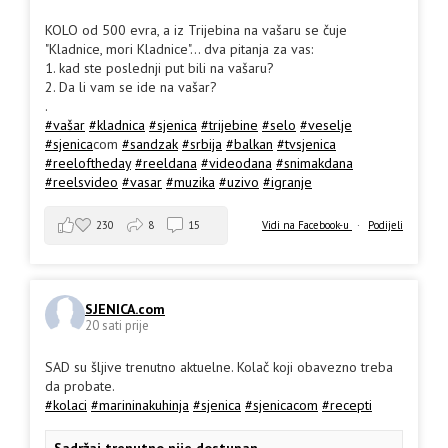
KOLO od 500 evra, a iz Trijebina na vašaru se čuje
"Kladnice, mori Kladnice"... dva pitanja za vas:
1. kad ste poslednji put bili na vašaru?
2. Da li vam se ide na vašar?
.
#vašar
#kladnica
#sjenica
#trijebine
#selo
#veselje
#sjenica
com
#sandzak
#srbija
#balkan
#tvsjenica
#reeloftheday
#reeldana
#videodana
#snimakdana
#reelsvideo
#vasar
#muzika
#uzivo
#igranje
230
8
15
Vidi na Facebook-u
·
Podijeli
SJENICA.com
20 sati prije
SAD su šljive trenutno aktuelne. Kolač koji obavezno treba
da probate.
#kolaci
#marininakuhinja
#sjenica
#sjenicacom
#recepti