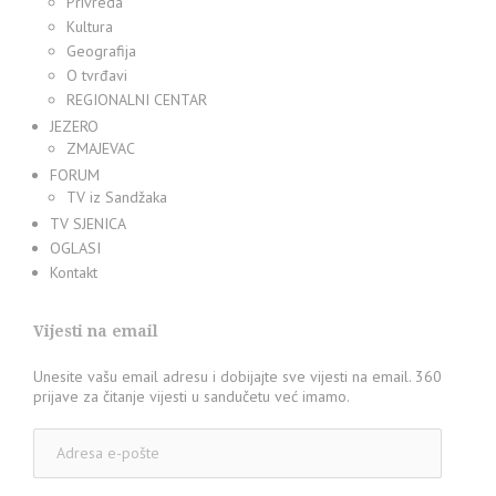
Privreda
Kultura
Geografija
O tvrđavi
REGIONALNI CENTAR
JEZERO
ZMAJEVAC
FORUM
TV iz Sandžaka
TV SJENICA
OGLASI
Kontakt
Vijesti na email
Unesite vašu email adresu i dobijajte sve vijesti na email. 360
prijave za čitanje vijesti u sandučetu već imamo.
Adresa
e-
pošte