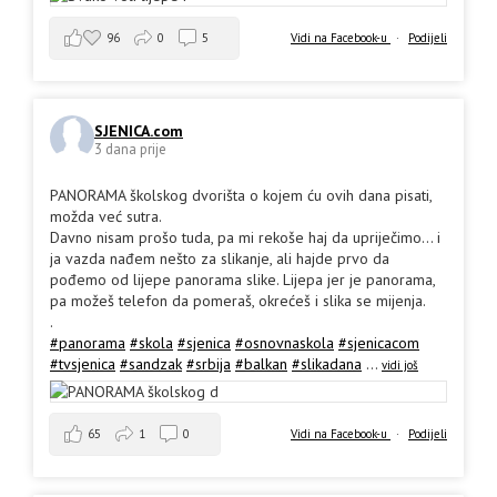
96
0
5
Vidi na Facebook-u
·
Podijeli
SJENICA.com
3 dana prije
PANORAMA školskog dvorišta o kojem ću ovih dana pisati,
možda već sutra.
Davno nisam prošo tuda, pa mi rekoše haj da upriječimo... i
ja vazda nađem nešto za slikanje, ali hajde prvo da
pođemo od lijepe panorama slike. Lijepa jer je panorama,
pa možeš telefon da pomeraš, okrećeš i slika se mijenja.
.
#panorama
#skola
#sjenica
#osnovnaskola
#sjenicacom
#tvsjenica
#sandzak
#srbija
#balkan
#slikadana
...
vidi još
65
1
0
Vidi na Facebook-u
·
Podijeli