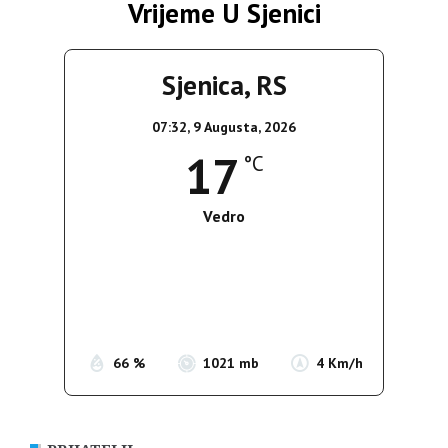
Vrijeme U Sjenici
Sjenica, RS
07:32,
9 Augusta, 2026
17
°C
Vedro
Wind Gust:
5 Km/h
Clouds:
8%
Sunrise:
05:38
Sunset:
19:52
66 %
1021 mb
4 Km/h