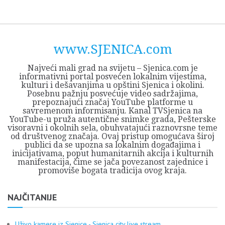
Skip
Opština
JEZERO
FORUM
Početna
Istorija
Privreda
Kultura
Geografija
O
REGIONALNI
ZMAJEVAC
TV
TV
OGLASI
Kontakt
to
Sjenica
Opštine
tvrđavi
CENTAR
iz
SJENICA
content
Sjenica
Sandžaka
www.SJENICA.com
Najveći mali grad na svijetu – Sjenica.com je
informativni portal posvećen lokalnim vijestima,
kulturi i dešavanjima u opštini Sjenica i okolini.
Posebnu pažnju posvećuje video sadržajima,
prepoznajući značaj YouTube platforme u
savremenom informisanju. Kanal TVSjenica na
YouTube-u pruža autentične snimke grada, Pešterske
visoravni i okolnih sela, obuhvatajući raznovrsne teme
od društvenog značaja. Ovaj pristup omogućava široj
publici da se upozna sa lokalnim događajima i
inicijativama, poput humanitarnih akcija i kulturnih
manifestacija, čime se jača povezanost zajednice i
promoviše bogata tradicija ovog kraja.
NAJČITANIJE
Uživo kamere iz Sjenice - Sjenica city live stream