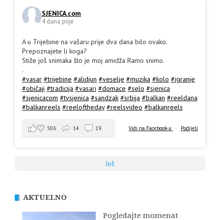
SJENICA.com
4 dana prije
A u Trijebine na vašaru prije dva dana bilo ovako.
Prepoznajete li koga?
Stiže još snimaka što je moj amidža Ramo snimo.
.
#vasar
#trijebine
#alidjun
#veselje
#muzika
#kolo
#igranje
#običaji
#tradicija
#vasari
#domace
#selo
#sjenica
#sjenicacom
#tvsjenica
#sandzak
#srbija
#balkan
#reeldana
#balkanreels
#reeloftheday
#reelsvideo
#balkanreels
506
14
19
Vidi na Facebook-u
·
Podijeli
Još
AKTUELNO
Pogledajte momenat