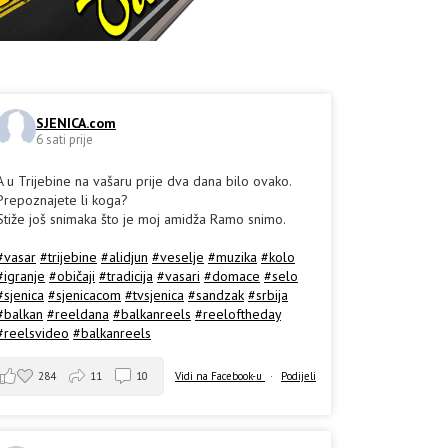
SJENICA.com
6 sati prije
A u Trijebine na vašaru prije dva dana bilo ovako.
Prepoznajete li koga?
Stiže još snimaka što je moj amidža Ramo snimo.
#vasar
#trijebine
#alidjun
#veselje
#muzika
#kolo
#igranje
#običaji
#tradicija
#vasari
#domace
#selo
#sjenica
#sjenicacom
#tvsjenica
#sandzak
#srbija
#balkan
#reeldana
#balkanreels
#reeloftheday
#reelsvideo
#balkanreels
284
11
10
Vidi na Facebook-u
·
Podijeli