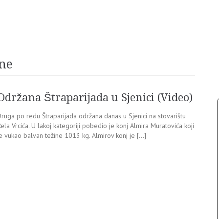
ne
Održana Štraparijada u Sjenici (Video)
Druga po redu Štraparijada održana danas u Sjenici na stovarištu
ela Vrcića. U lakoj kategoriji pobedio je konj Almira Muratovića koji
e vukao balvan težine 1013 kg. Almirov konj je […]