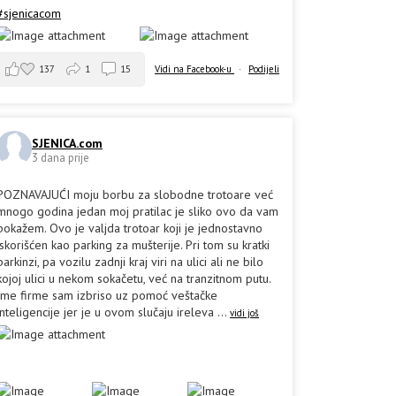
#sjenicacom
137
1
15
Vidi na Facebook-u
·
Podijeli
SJENICA.com
3 dana prije
POZNAVAJUĆI moju borbu za slobodne trotoare već
mnogo godina jedan moj pratilac je sliko ovo da vam
pokažem. Ovo je valjda trotoar koji je jednostavno
iskorišćen kao parking za mušterije. Pri tom su kratki
parkinzi, pa vozilu zadnji kraj viri na ulici ali ne bilo
kojoj ulici u nekom sokačetu, već na tranzitnom putu.
Ime firme sam izbriso uz pomoć veštačke
inteligencije jer je u ovom slučaju ireleva
...
vidi još