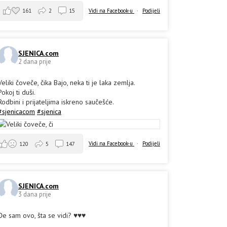
161
2
15
Vidi na Facebook-u
·
Podijeli
SJENICA.com
2 dana prije
Veliki čoveče, čika Bajo, neka ti je laka zemlja.
Pokoj ti duši.
Rodbini i prijateljima iskreno saučešće.
#sjenicacom
#sjenica
Vidi na Facebook-u
·
Podijeli
120
5
147
SJENICA.com
3 dana prije
Đe sam ovo, šta se vidi? ♥️♥️♥️