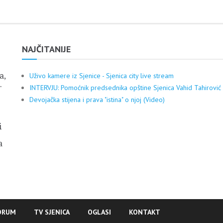
NAJČITANIJE
a,
Uživo kamere iz Sjenice - Sjenica city live stream
.
INTERVJU: Pomoćnik predsednika opštine Sjenica Vahid Tahirović
Devojačka stijena i prava "istina" o njoj (Video)
i
a
ORUM
TV SJENICA
OGLASI
KONTAKT