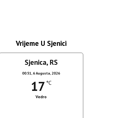
Vrijeme U Sjenici
Sjenica, RS
00:51,
6 Augusta, 2026
17
°C
Vedro
Wind Gust:
4 Km/h
Clouds:
0%
Sunrise:
05:35