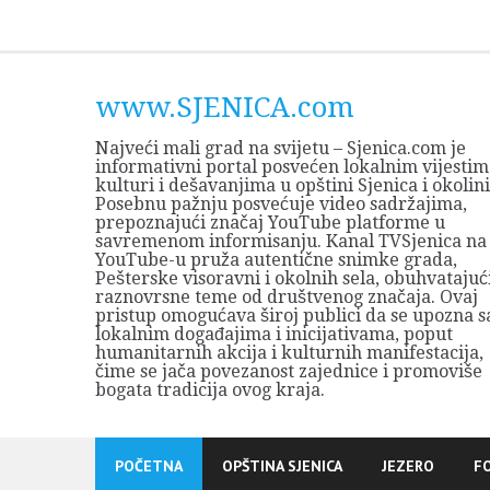
Skip
to
content
www.SJENICA.com
Najveći mali grad na svijetu – Sjenica.com je
informativni portal posvećen lokalnim vijestim
kulturi i dešavanjima u opštini Sjenica i okolini
Posebnu pažnju posvećuje video sadržajima,
prepoznajući značaj YouTube platforme u
savremenom informisanju. Kanal TVSjenica na
YouTube-u pruža autentične snimke grada,
Pešterske visoravni i okolnih sela, obuhvatajuć
raznovrsne teme od društvenog značaja. Ovaj
pristup omogućava široj publici da se upozna s
lokalnim događajima i inicijativama, poput
humanitarnih akcija i kulturnih manifestacija,
čime se jača povezanost zajednice i promoviše
bogata tradicija ovog kraja.
POČETNA
OPŠTINA SJENICA
JEZERO
F