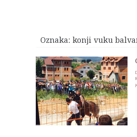
Oznaka:
konji vuku balva
R
j