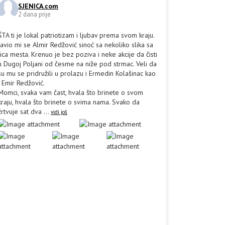
SJENICA.com
2 dana prije
ŠTA ti je lokal patriotizam i ljubav prema svom kraju.
Javio mi se Almir Redžović sinoć sa nekoliko slika sa
lica mesta. Krenuo je bez poziva i neke akcije da čisti
u Dugoj Poljani od česme na niže pod strmac. Veli da
su mu se pridružili u prolazu i Ermedin Kolašinac kao
i Emir Redžović.
Momci, svaka vam čast, hvala što brinete o svom
kraju, hvala što brinete o svima nama. Svako da
žrtvuje sat dva
...
vidi još