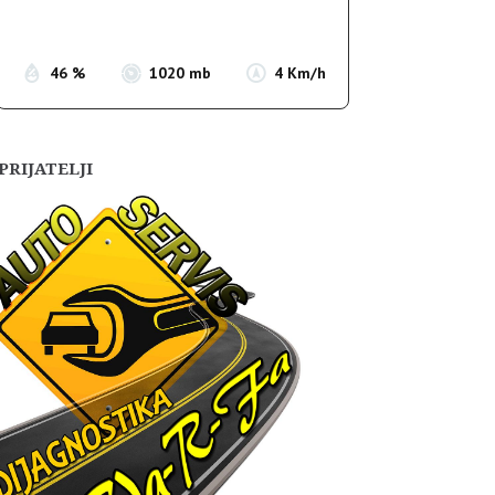
Sunset:
19:56
46 %
1020 mb
4 Km/h
PRIJATELJI