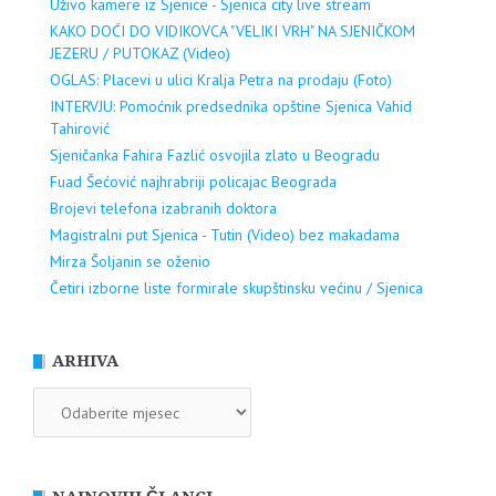
Uživo kamere iz Sjenice - Sjenica city live stream
KAKO DOĆI DO VIDIKOVCA "VELIKI VRH" NA SJENIČKOM
JEZERU / PUTOKAZ (Video)
OGLAS: Placevi u ulici Kralja Petra na prodaju (Foto)
INTERVJU: Pomoćnik predsednika opštine Sjenica Vahid
Tahirović
Sjeničanka Fahira Fazlić osvojila zlato u Beogradu
Fuad Šećović najhrabriji policajac Beograda
Brojevi telefona izabranih doktora
Magistralni put Sjenica - Tutin (Video) bez makadama
Mirza Šoljanin se oženio
Četiri izborne liste formirale skupštinsku većinu / Sjenica
ARHIVA
ARHIVA