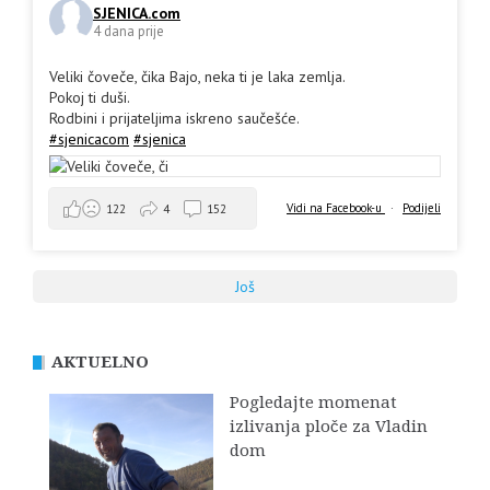
SJENICA.com
4 dana prije
Veliki čoveče, čika Bajo, neka ti je laka zemlja.
Pokoj ti duši.
Rodbini i prijateljima iskreno saučešće.
#sjenicacom
#sjenica
Vidi na Facebook-u
·
Podijeli
122
4
152
Još
AKTUELNO
Pogledajte momenat
izlivanja ploče za Vladin
dom