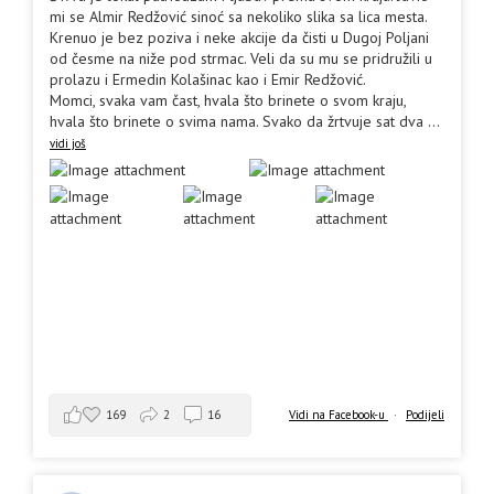
mi se Almir Redžović sinoć sa nekoliko slika sa lica mesta.
Krenuo je bez poziva i neke akcije da čisti u Dugoj Poljani
od česme na niže pod strmac. Veli da su mu se pridružili u
prolazu i Ermedin Kolašinac kao i Emir Redžović.
Momci, svaka vam čast, hvala što brinete o svom kraju,
hvala što brinete o svima nama. Svako da žrtvuje sat dva
...
vidi još
169
2
16
Vidi na Facebook-u
·
Podijeli