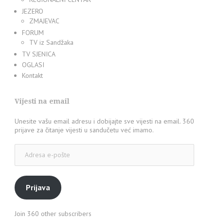
JEZERO
ZMAJEVAC
FORUM
TV iz Sandžaka
TV SJENICA
OGLASI
Kontakt
Vijesti na email
Unesite vašu email adresu i dobijajte sve vijesti na email. 360
prijave za čitanje vijesti u sandučetu već imamo.
Adresa
e-
pošte
Prijava
Join 360 other subscribers