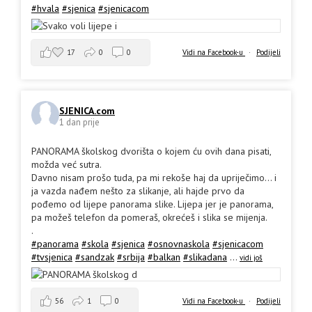
#hvala
#sjenica
#sjenicacom
17
0
0
Vidi na Facebook-u
·
Podijeli
SJENICA.com
1 dan prije
PANORAMA školskog dvorišta o kojem ću ovih dana pisati,
možda već sutra.
Davno nisam prošo tuda, pa mi rekoše haj da upriječimo... i
ja vazda nađem nešto za slikanje, ali hajde prvo da
pođemo od lijepe panorama slike. Lijepa jer je panorama,
pa možeš telefon da pomeraš, okrećeš i slika se mijenja.
.
#panorama
#skola
#sjenica
#osnovnaskola
#sjenicacom
#tvsjenica
#sandzak
#srbija
#balkan
#slikadana
...
vidi još
56
1
0
Vidi na Facebook-u
·
Podijeli