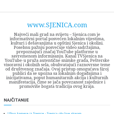
Skip
Opština
JEZERO
FORUM
Početna
Istorija
Privreda
Kultura
Geografija
O
REGIONALNI
ZMAJEVAC
TV
TV
OGLASI
Kontakt
to
Sjenica
Opštine
tvrđavi
CENTAR
iz
SJENICA
content
Sjenica
Sandžaka
www.SJENICA.com
Najveći mali grad na svijetu – Sjenica.com je
informativni portal posvećen lokalnim vijestima,
kulturi i dešavanjima u opštini Sjenica i okolini.
Posebnu pažnju posvećuje video sadržajima,
prepoznajući značaj YouTube platforme u
savremenom informisanju. Kanal TVSjenica na
YouTube-u pruža autentične snimke grada, Pešterske
visoravni i okolnih sela, obuhvatajući raznovrsne teme
od društvenog značaja. Ovaj pristup omogućava široj
publici da se upozna sa lokalnim događajima i
inicijativama, poput humanitarnih akcija i kulturnih
manifestacija, čime se jača povezanost zajednice i
promoviše bogata tradicija ovog kraja.
NAJČITANIJE
Uživo kamere iz Sjenice - Sjenica city live stream