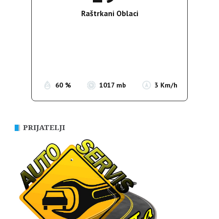
Raštrkani Oblaci
Wind Gust:
3 Km/h
Clouds:
26%
Sunrise:
05:36
Sunset:
19:55
60 %
1017 mb
3 Km/h
PRIJATELJI