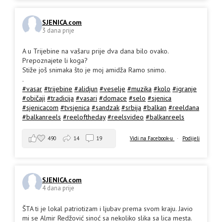
SJENICA.com
3 dana prije
A u Trijebine na vašaru prije dva dana bilo ovako.
Prepoznajete li koga?
Stiže još snimaka što je moj amidža Ramo snimo.
.
#vasar
#trijebine
#alidjun
#veselje
#muzika
#kolo
#igranje
#običaji
#tradicija
#vasari
#domace
#selo
#sjenica
#sjenicacom
#tvsjenica
#sandzak
#srbija
#balkan
#reeldana
#balkanreels
#reeloftheday
#reelsvideo
#balkanreels
490
14
19
Vidi na Facebook-u
·
Podijeli
SJENICA.com
4 dana prije
ŠTA ti je lokal patriotizam i ljubav prema svom kraju. Javio
mi se Almir Redžović sinoć sa nekoliko slika sa lica mesta.