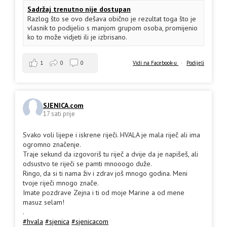
Sadržaj trenutno nije dostupan
Razlog što se ovo dešava obično je rezultat toga što je
vlasnik to podijelio s manjom grupom osoba, promijenio
ko to može vidjeti ili je izbrisano.
1
0
0
Vidi na Facebook-u
·
Podijeli
SJENICA.com
17 sati prije
Svako voli lijepe i iskrene riječi. HVALA je mala riječ ali ima
ogromno značenje.
Traje sekund da izgovoriš tu riječ a dvije da je napišeš, ali
odsustvo te riječi se pamti mnooogo duže.
Ringo, da si ti nama živ i zdrav još mnogo godina. Meni
tvoje riječi mnogo znače.
Imate pozdrave Zejna i ti od moje Marine a od mene
masuz selam!
.
#hvala
#sjenica
#sjenicacom