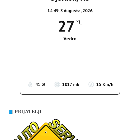
14:49,
8 Augusta, 2026
27
°C
Vedro
Wind Gust:
12 Km/h
Clouds:
0%
Sunrise:
05:37
Sunset:
19:54
41 %
1017 mb
15 Km/h
PRIJATELJI