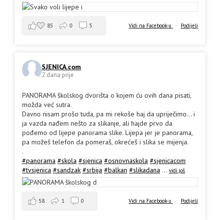
85
0
5
Vidi na Facebook-u
·
Podijeli
SJENICA.com
2 dana prije
PANORAMA školskog dvorišta o kojem ću ovih dana pisati,
možda već sutra.
Davno nisam prošo tuda, pa mi rekoše haj da upriječimo... i
ja vazda nađem nešto za slikanje, ali hajde prvo da
pođemo od lijepe panorama slike. Lijepa jer je panorama,
pa možeš telefon da pomeraš, okrećeš i slika se mijenja.
.
#panorama
#skola
#sjenica
#osnovnaskola
#sjenicacom
#tvsjenica
#sandzak
#srbija
#balkan
#slikadana
...
vidi još
58
1
0
Vidi na Facebook-u
·
Podijeli