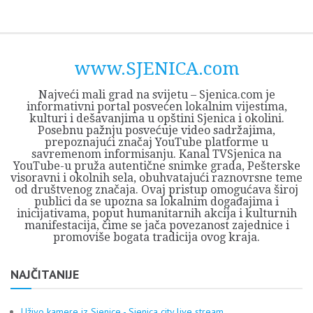
Skip
Opština
JEZERO
FORUM
Početna
Istorija
Privreda
Kultura
Geografija
O
REGIONALNI
ZMAJEVAC
TV
TV
OGLASI
Kontakt
to
Sjenica
Opštine
tvrđavi
CENTAR
iz
SJENICA
content
Sjenica
Sandžaka
www.SJENICA.com
Najveći mali grad na svijetu – Sjenica.com je
informativni portal posvećen lokalnim vijestima,
kulturi i dešavanjima u opštini Sjenica i okolini.
Posebnu pažnju posvećuje video sadržajima,
prepoznajući značaj YouTube platforme u
savremenom informisanju. Kanal TVSjenica na
YouTube-u pruža autentične snimke grada, Pešterske
visoravni i okolnih sela, obuhvatajući raznovrsne teme
od društvenog značaja. Ovaj pristup omogućava široj
publici da se upozna sa lokalnim događajima i
inicijativama, poput humanitarnih akcija i kulturnih
manifestacija, čime se jača povezanost zajednice i
promoviše bogata tradicija ovog kraja.
NAJČITANIJE
Uživo kamere iz Sjenice - Sjenica city live stream