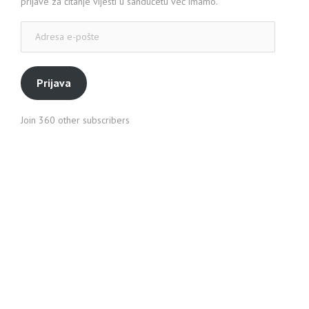
prijave za čitanje vijesti u sandučetu već imamo.
Adresa
e-
pošte
Prijava
Join 360 other subscribers