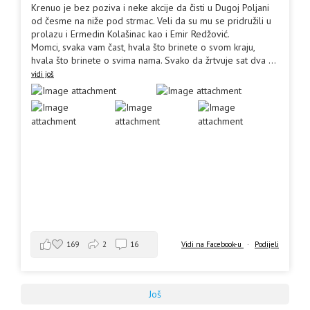
Krenuo je bez poziva i neke akcije da čisti u Dugoj Poljani
od česme na niže pod strmac. Veli da su mu se pridružili u
prolazu i Ermedin Kolašinac kao i Emir Redžović.
Momci, svaka vam čast, hvala što brinete o svom kraju,
hvala što brinete o svima nama. Svako da žrtvuje sat dva
...
vidi još
169
2
16
Vidi na Facebook-u
·
Podijeli
Još