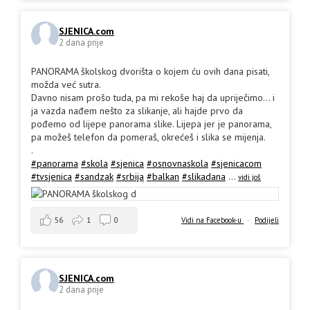
SJENICA.com
2 dana prije
PANORAMA školskog dvorišta o kojem ću ovih dana pisati,
možda već sutra.
Davno nisam prošo tuda, pa mi rekoše haj da upriječimo... i
ja vazda nađem nešto za slikanje, ali hajde prvo da
pođemo od lijepe panorama slike. Lijepa jer je panorama,
pa možeš telefon da pomeraš, okrećeš i slika se mijenja.
.
#panorama
#skola
#sjenica
#osnovnaskola
#sjenicacom
#tvsjenica
#sandzak
#srbija
#balkan
#slikadana
...
vidi još
56
1
0
Vidi na Facebook-u
·
Podijeli
SJENICA.com
2 dana prije