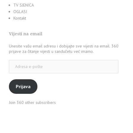
TV SJENICA
OGLASI
Kontakt
Vijesti na email
Unesite vašu email adresu i dobijajte sve vijesti na email. 360
prijave za čitanje vijesti u sandučetu već imamo.
Adresa
e-
pošte
Prijava
Join 360 other subscribers