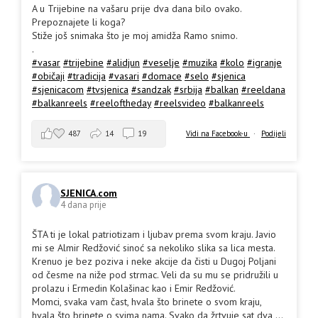
A u Trijebine na vašaru prije dva dana bilo ovako.
Prepoznajete li koga?
Stiže još snimaka što je moj amidža Ramo snimo.
.
#vasar
#trijebine
#alidjun
#veselje
#muzika
#kolo
#igranje
#običaji
#tradicija
#vasari
#domace
#selo
#sjenica
#sjenicacom
#tvsjenica
#sandzak
#srbija
#balkan
#reeldana
#balkanreels
#reeloftheday
#reelsvideo
#balkanreels
487
14
19
Vidi na Facebook-u
·
Podijeli
SJENICA.com
4 dana prije
ŠTA ti je lokal patriotizam i ljubav prema svom kraju. Javio
mi se Almir Redžović sinoć sa nekoliko slika sa lica mesta.
Krenuo je bez poziva i neke akcije da čisti u Dugoj Poljani
od česme na niže pod strmac. Veli da su mu se pridružili u
prolazu i Ermedin Kolašinac kao i Emir Redžović.
Momci, svaka vam čast, hvala što brinete o svom kraju,
hvala što brinete o svima nama. Svako da žrtvuje sat dva
...