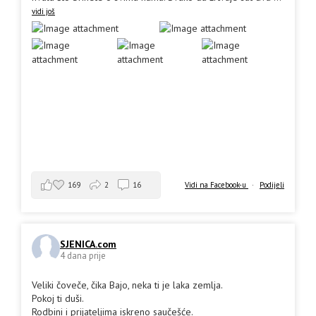
vidi još
169
2
16
Vidi na Facebook-u
·
Podijeli
SJENICA.com
4 dana prije
Veliki čoveče, čika Bajo, neka ti je laka zemlja.
Pokoj ti duši.
Rodbini i prijateljima iskreno saučešće.