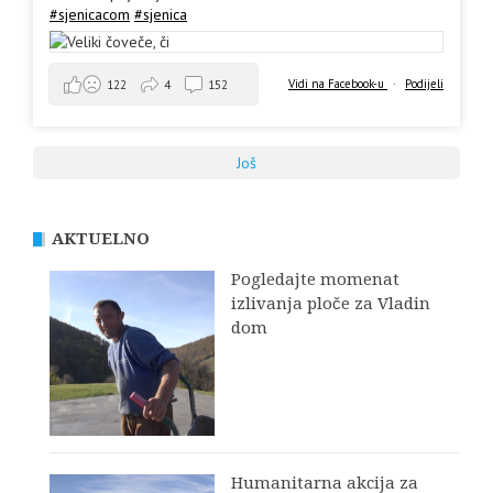
#sjenicacom
#sjenica
Vidi na Facebook-u
·
Podijeli
122
4
152
Još
AKTUELNO
Pogledajte momenat
izlivanja ploče za Vladin
dom
Humanitarna akcija za