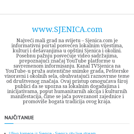
Skip
Opština
JEZERO
FORUM
Početna
Istorija
Privreda
Kultura
Geografija
O
REGIONALNI
ZMAJEVAC
TV
TV
OGLASI
Kontakt
to
Sjenica
Opštine
tvrđavi
CENTAR
iz
SJENICA
content
Sjenica
Sandžaka
www.SJENICA.com
Najveći mali grad na svijetu – Sjenica.com je
informativni portal posvećen lokalnim vijestima,
kulturi i dešavanjima u opštini Sjenica i okolini.
Posebnu pažnju posvećuje video sadržajima,
prepoznajući značaj YouTube platforme u
savremenom informisanju. Kanal TVSjenica na
YouTube-u pruža autentične snimke grada, Pešterske
visoravni i okolnih sela, obuhvatajući raznovrsne teme
od društvenog značaja. Ovaj pristup omogućava široj
publici da se upozna sa lokalnim događajima i
inicijativama, poput humanitarnih akcija i kulturnih
manifestacija, čime se jača povezanost zajednice i
promoviše bogata tradicija ovog kraja.
NAJČITANIJE
Uživo kamere iz Sjenice - Sjenica city live stream