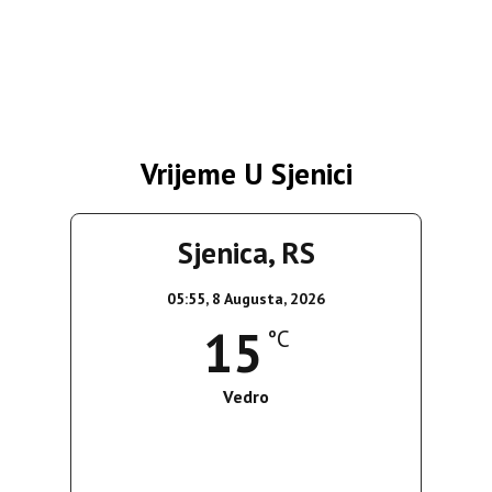
Vrijeme U Sjenici
Sjenica, RS
05:55,
8 Augusta, 2026
15
°C
Vedro
Wind Gust:
4 Km/h
Clouds:
0%
Sunrise:
05:37