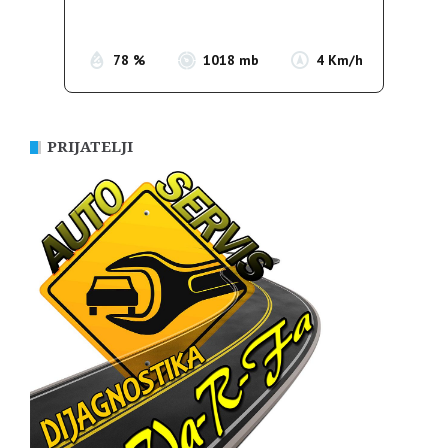
Sunset:
19:54
78 %
1018 mb
4 Km/h
PRIJATELJI