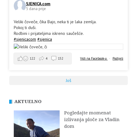
SJENICA.com
5 dana prije
Veliki čoveče, čika Bajo, neka ti je laka zemlja.
Pokoj ti duši.
Rodbini i prijateljima iskreno saučešće.
#sjenicacom
#sjenica
Vidi na Facebook-u
·
Podijeli
122
4
152
Još
AKTUELNO
Pogledajte momenat
izlivanja ploče za Vladin
dom