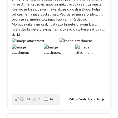
mi se Almir Redžović sinoć sa nekoliko slika sa lica mesta.
Krenuo je bez poziva i neke akcije da čisti u Dugoj Poljani
od česme na niže pod strmac. Veli da su mu se pridružili u
prolazu i Ermedin Kolašinac kao i Emir Redžović.
Momci, svaka vam čast, hvala što brinete o svom kraju,
hvala što brinete o svima nama. Svako da žrtvuje sat dva
...
vidi još
169
2
16
Vidi na Facebook-u
·
Podijeli