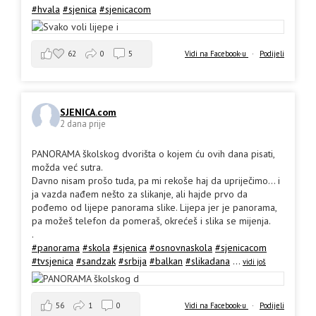
#hvala
#sjenica
#sjenicacom
62
0
5
Vidi na Facebook-u
·
Podijeli
SJENICA.com
2 dana prije
PANORAMA školskog dvorišta o kojem ću ovih dana pisati,
možda već sutra.
Davno nisam prošo tuda, pa mi rekoše haj da upriječimo... i
ja vazda nađem nešto za slikanje, ali hajde prvo da
pođemo od lijepe panorama slike. Lijepa jer je panorama,
pa možeš telefon da pomeraš, okrećeš i slika se mijenja.
.
#panorama
#skola
#sjenica
#osnovnaskola
#sjenicacom
#tvsjenica
#sandzak
#srbija
#balkan
#slikadana
...
vidi još
56
1
0
Vidi na Facebook-u
·
Podijeli