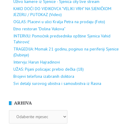
Uživo kamere iz Sjenice - Sjenica city live stream
KAKO DOĆI DO VIDIKOVCA "VELIKI VRH" NA SJENIČKOM
JEZERU / PUTOKAZ (Video)
OGLAS: Placevi u ulici Kralja Petra na prodaju (Foto)
Etno restoran "Dolina Vukova"
INTERVJU: Pomoćnik predsednika opštine Sjenica Vahid
Tahirović
TRAGEDIJA: Momak 21 godinu, poginuo na periferiji Sjenice
(Dubinje)
Intervju: Harun Hajradinovi
UŽAS: Pijani policajac prebio dečka (18)
Brojevi telefona izabranih doktora
Svi detalji surovog ubistva i samoubistva iz Rasna
ARHIVA
ARHIVA