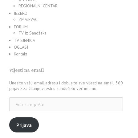
REGIONALNI CENTAR
JEZERO
ZMAJEVAC
FORUM
TV iz Sandžaka
TV SJENICA
OGLASI
Kontakt
Vijesti na email
Unesite vašu email adresu i dobijajte sve vijesti na email. 360
prijave za čitanje vijesti u sandučetu već imamo.
Adresa
e-
pošte
Prijava