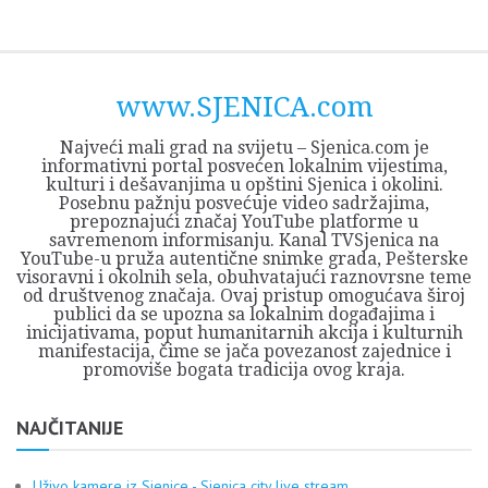
Skip
Opština
JEZERO
FORUM
Početna
Istorija
Privreda
Kultura
Geografija
O
REGIONALNI
ZMAJEVAC
TV
TV
OGLASI
Kontakt
to
Sjenica
Opštine
tvrđavi
CENTAR
iz
SJENICA
content
Sjenica
Sandžaka
www.SJENICA.com
Najveći mali grad na svijetu – Sjenica.com je
informativni portal posvećen lokalnim vijestima,
kulturi i dešavanjima u opštini Sjenica i okolini.
Posebnu pažnju posvećuje video sadržajima,
prepoznajući značaj YouTube platforme u
savremenom informisanju. Kanal TVSjenica na
YouTube-u pruža autentične snimke grada, Pešterske
visoravni i okolnih sela, obuhvatajući raznovrsne teme
od društvenog značaja. Ovaj pristup omogućava široj
publici da se upozna sa lokalnim događajima i
inicijativama, poput humanitarnih akcija i kulturnih
manifestacija, čime se jača povezanost zajednice i
promoviše bogata tradicija ovog kraja.
NAJČITANIJE
Uživo kamere iz Sjenice - Sjenica city live stream