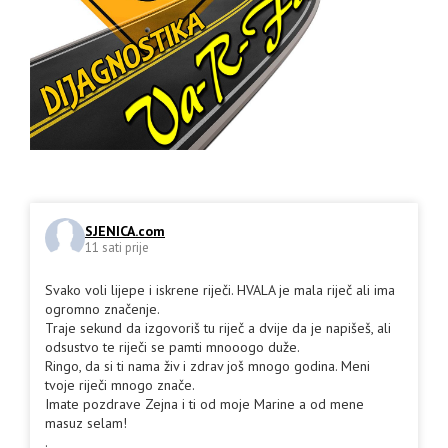
SJENICA.com
11 sati prije
Svako voli lijepe i iskrene riječi. HVALA je mala riječ ali ima
ogromno značenje.
Traje sekund da izgovoriš tu riječ a dvije da je napišeš, ali
odsustvo te riječi se pamti mnooogo duže.
Ringo, da si ti nama živ i zdrav još mnogo godina. Meni
tvoje riječi mnogo znače.
Imate pozdrave Zejna i ti od moje Marine a od mene
masuz selam!
.