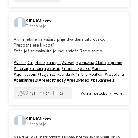
SJENICA.com
3 dana prije
A u Trijebine na vašaru prije dva dana bilo ovako.
Prepoznajete li koga?
Stiže još snimaka što je moj amidža Ramo snimo.
.
#vasar
#trijebine
#alidjun
#veselje
#muzika
#kolo
#igranje
#običaji
#tradicija
#vasari
#domace
#selo
#sjenica
#sjenicacom
#tvsjenica
#sandzak
#srbija
#balkan
#reeldana
#balkanreels
#reeloftheday
#reelsvideo
#balkanreels
488
14
19
Vidi na Facebook-u
·
Podijeli
SJENICA.com
4 dana prije
ŠTA ti je lokal patriotizam i ljubav prema svom kraju. Javio