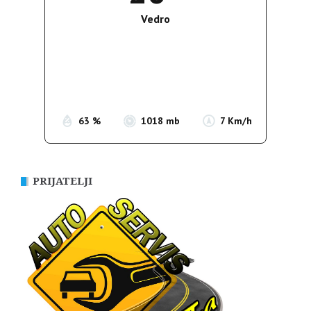
Vedro
Wind Gust:
11 Km/h
Clouds:
0%
Sunrise:
05:37
Sunset:
19:54
63 %
1018 mb
7 Km/h
PRIJATELJI