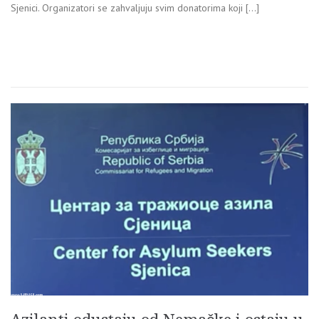
Sjenici. Organizatori se zahvaljuju svim donatorima koji […]