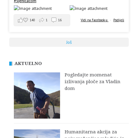
#sjenicacom
140
1
16
Vidi na Facebook-u
·
Podijeli
Još
AKTUELNO
Pogledajte momenat
izlivanja ploče za Vladin
dom
Humanitarna akcija za