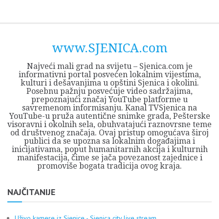
Skip
Opština
JEZERO
FORUM
Početna
Istorija
Privreda
Kultura
Geografija
O
REGIONALNI
ZMAJEVAC
TV
TV
OGLASI
Kontakt
to
Sjenica
Opštine
tvrđavi
CENTAR
iz
SJENICA
content
Sjenica
Sandžaka
www.SJENICA.com
Najveći mali grad na svijetu – Sjenica.com je
informativni portal posvećen lokalnim vijestima,
kulturi i dešavanjima u opštini Sjenica i okolini.
Posebnu pažnju posvećuje video sadržajima,
prepoznajući značaj YouTube platforme u
savremenom informisanju. Kanal TVSjenica na
YouTube-u pruža autentične snimke grada, Pešterske
visoravni i okolnih sela, obuhvatajući raznovrsne teme
od društvenog značaja. Ovaj pristup omogućava široj
publici da se upozna sa lokalnim događajima i
inicijativama, poput humanitarnih akcija i kulturnih
manifestacija, čime se jača povezanost zajednice i
promoviše bogata tradicija ovog kraja.
NAJČITANIJE
Uživo kamere iz Sjenice - Sjenica city live stream