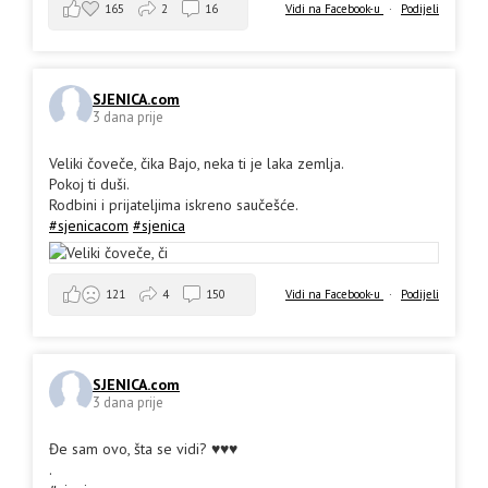
165
2
16
Vidi na Facebook-u
·
Podijeli
SJENICA.com
3 dana prije
Veliki čoveče, čika Bajo, neka ti je laka zemlja.
Pokoj ti duši.
Rodbini i prijateljima iskreno saučešće.
#sjenicacom
#sjenica
Vidi na Facebook-u
·
Podijeli
121
4
150
SJENICA.com
3 dana prije
Đe sam ovo, šta se vidi? ♥️♥️♥️
.