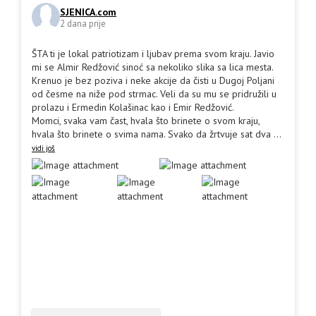
SJENICA.com
2 dana prije
ŠTA ti je lokal patriotizam i ljubav prema svom kraju. Javio
mi se Almir Redžović sinoć sa nekoliko slika sa lica mesta.
Krenuo je bez poziva i neke akcije da čisti u Dugoj Poljani
od česme na niže pod strmac. Veli da su mu se pridružili u
prolazu i Ermedin Kolašinac kao i Emir Redžović.
Momci, svaka vam čast, hvala što brinete o svom kraju,
hvala što brinete o svima nama. Svako da žrtvuje sat dva
...
vidi još