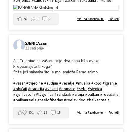
#tvsjenica
#sandzak
#srbija
#balkan
#slikadana
...
vidi još
26
0
0
Vidi na Facebook-u
·
Podijeli
SJENICA.com
22 sati prije
A u Trijebine na vašaru prije dva dana bilo ovako.
Prepoznajete li koga?
Stiže još snimaka što je moj amidža Ramo snimo.
.
#vasar
#trijebine
#alidjun
#veselje
#muzika
#kolo
#igranje
#običaji
#tradicija
#vasari
#domace
#selo
#sjenica
#sjenicacom
#tvsjenica
#sandzak
#srbija
#balkan
#reeldana
#balkanreels
#reeloftheday
#reelsvideo
#balkanreels
401
12
15
Vidi na Facebook-u
·
Podijeli