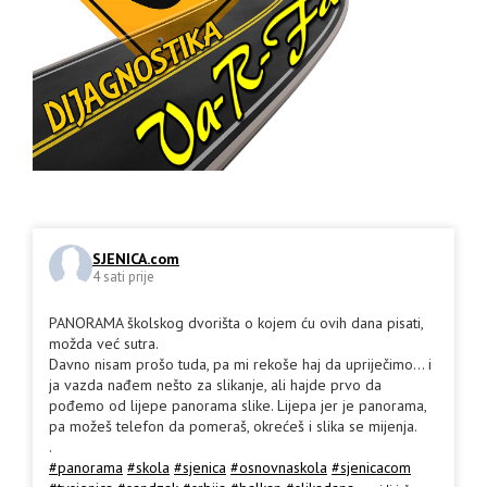
SJENICA.com
4 sati prije
PANORAMA školskog dvorišta o kojem ću ovih dana pisati,
možda već sutra.
Davno nisam prošo tuda, pa mi rekoše haj da upriječimo... i
ja vazda nađem nešto za slikanje, ali hajde prvo da
pođemo od lijepe panorama slike. Lijepa jer je panorama,
pa možeš telefon da pomeraš, okrećeš i slika se mijenja.
.
#panorama
#skola
#sjenica
#osnovnaskola
#sjenicacom