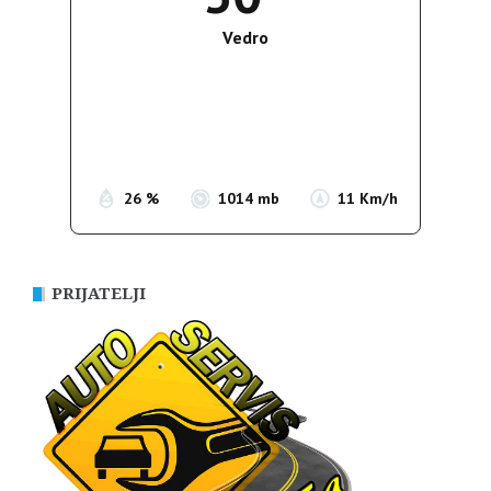
Vedro
Wind Gust:
9 Km/h
Clouds:
4%
Sunrise:
05:35
Sunset:
19:56
26 %
1014 mb
11 Km/h
PRIJATELJI