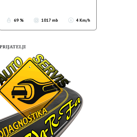
Sunset:
19:54
69 %
1017 mb
4 Km/h
PRIJATELJI