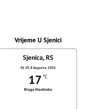
Vrijeme U Sjenici
Sjenica, RS
01:29,
8 Augusta, 2026
17
°C
Blaga Naoblaka
Wind Gust:
4 Km/h
Clouds:
22%
Sunrise:
05:37