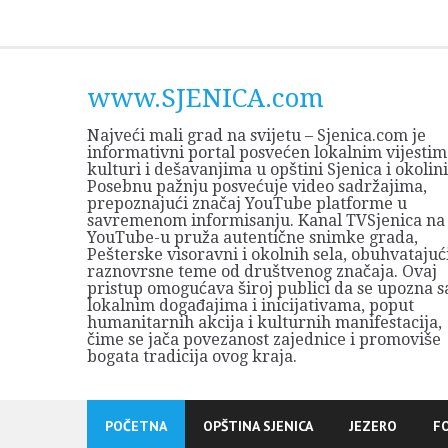
Skip
to
content
www.SJENICA.com
Najveći mali grad na svijetu – Sjenica.com je
informativni portal posvećen lokalnim vijestim
kulturi i dešavanjima u opštini Sjenica i okolini
Posebnu pažnju posvećuje video sadržajima,
prepoznajući značaj YouTube platforme u
savremenom informisanju. Kanal TVSjenica na
YouTube-u pruža autentične snimke grada,
Pešterske visoravni i okolnih sela, obuhvatajuć
raznovrsne teme od društvenog značaja. Ovaj
pristup omogućava široj publici da se upozna s
lokalnim događajima i inicijativama, poput
humanitarnih akcija i kulturnih manifestacija,
čime se jača povezanost zajednice i promoviše
bogata tradicija ovog kraja.
POČETNA
OPŠTINA SJENICA
JEZERO
F