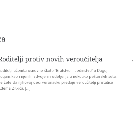
ca
Roditelji protiv novih veroučitelja
oditelji učenika osnovne škole ”Bratstvo – Jedinstvo” u Dugoj
oljani, kao i njenih izdvojenih odeljenja u nekoliko pešterskih sela,
e žele da njihovoj deci veronauku predaju veroučitelji pristalice
Adema Zilkića, […]