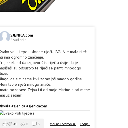
SJENICA.com
4 sati prije
Svako voli lijepe i iskrene riječi. HVALA je mala riječ
ali ima ogromno značenje.
Traje sekund da izgovoriš tu riječ a dvije da je
napišeš, ali odsustvo te riječi se pamti mnooogo
duže.
Ringo, da si ti nama živ i zdrav još mnogo godina.
Meni tvoje riječi mnogo znače.
Imate pozdrave Zejna i ti od moje Marine a od mene
masuz selam!
#hvala
#sjenica
#sjenicacom
41
0
3
Vidi na Facebook-u
·
Podijeli