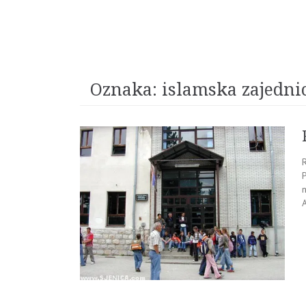
Oznaka:
islamska zajedni
R
P
n