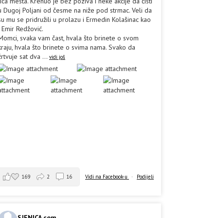
lica mesta. Krenuo je bez poziva i neke akcije da čisti
u Dugoj Poljani od česme na niže pod strmac. Veli da
su mu se pridružili u prolazu i Ermedin Kolašinac kao
i Emir Redžović.
Momci, svaka vam čast, hvala što brinete o svom
kraju, hvala što brinete o svima nama. Svako da
žrtvuje sat dva
...
vidi još
169
2
16
Vidi na Facebook-u
·
Podijeli
SJENICA.com