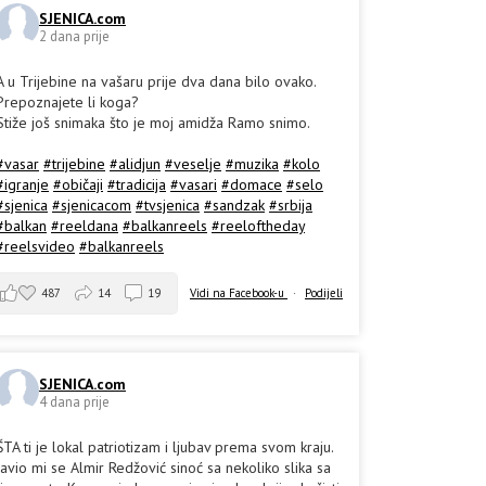
SJENICA.com
2 dana prije
A u Trijebine na vašaru prije dva dana bilo ovako.
Prepoznajete li koga?
Stiže još snimaka što je moj amidža Ramo snimo.
#vasar
#trijebine
#alidjun
#veselje
#muzika
#kolo
#igranje
#običaji
#tradicija
#vasari
#domace
#selo
#sjenica
#sjenicacom
#tvsjenica
#sandzak
#srbija
#balkan
#reeldana
#balkanreels
#reeloftheday
#reelsvideo
#balkanreels
487
14
19
Vidi na Facebook-u
·
Podijeli
SJENICA.com
4 dana prije
ŠTA ti je lokal patriotizam i ljubav prema svom kraju.
Javio mi se Almir Redžović sinoć sa nekoliko slika sa