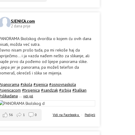
SJENICA.com
2 dana prije
PANORAMA školskog dvorišta o kojem ću ovih dana
pisati, možda već sutra.
Davno nisam prošo tuda, pa mi rekoše haj da
upriječimo... i ja vazda nađem nešto za slikanje, ali
hajde prvo da pođemo od lijepe panorama slike.
Lijepa jer je panorama, pa možeš telefon da
pomeraš, okrećeš i slika se mijenja.
#panorama
#skola
#sjenica
#osnovnaskola
#sjenicacom
#tvsjenica
#sandzak
#srbija
#balkan
#slikadana
...
vidi još
56
1
0
Vidi na Facebook-u
·
Podijeli