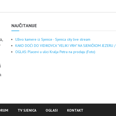
NAJČITANIJE
a,
Uživo kamere iz Sjenice - Sjenica city live stream
.
KAKO DOĆI DO VIDIKOVCA "VELIKI VRH" NA SJENIČKOM JEZERU /
OGLAS: Placevi u ulici Kralja Petra na prodaju (Foto)
i
a
ORUM
TV SJENICA
OGLASI
KONTAKT