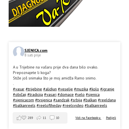
SJENICA.com
8 sati prije
A u Trijebine na vašaru prije dva dana bilo ovako.
Prepoznajete li koga?
Stiže još snimaka što je moj amidža Ramo snimo.
.
#vasar
#trijebine
#alidjun
#veselje
#muzika
#kolo
#igranje
#običaji
#tradicija
#vasari
#domace
#selo
#sjenica
#sjenicacom
#tvsjenica
#sandzak
#srbija
#balkan
#reeldana
#balkanreels
#reeloftheday
#reelsvideo
#balkanreels
289
11
10
Vidi na Facebook-u
·
Podijeli