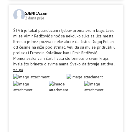
SJENICA.com
2 dana prije
ŠTA ti je lokal patriotizam i ljubav prema svom kraju. Javio
mi se Almir Redžović sinoć sa nekoliko slika sa lica mesta.
Krenuo je bez poziva i neke akcije da čisti u Dugoj Poljani
od česme na niže pod strmac. Veli da su mu se pridružili u
prolazu i Ermedin Kolašinac kao i Emir Redžović.
Momci, svaka vam čast, hvala što brinete o svom kraju,
hvala što brinete o svima nama. Svako da žrtvuje sat dva
...
vidi još