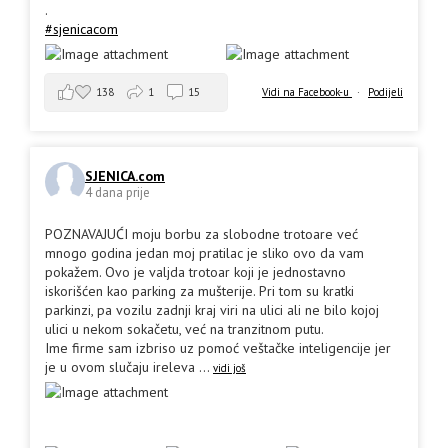
.
#sjenicacom
138
1
15
Vidi na Facebook-u
·
Podijeli
SJENICA.com
4 dana prije
POZNAVAJUĆI moju borbu za slobodne trotoare već
mnogo godina jedan moj pratilac je sliko ovo da vam
pokažem. Ovo je valjda trotoar koji je jednostavno
iskorišćen kao parking za mušterije. Pri tom su kratki
parkinzi, pa vozilu zadnji kraj viri na ulici ali ne bilo kojoj
ulici u nekom sokačetu, već na tranzitnom putu.
Ime firme sam izbriso uz pomoć veštačke inteligencije jer
je u ovom slučaju ireleva
...
vidi još