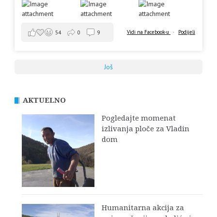
Vidi na Facebook-u
·
Podijeli
54
0
9
Još
AKTUELNO
Pogledajte momenat
izlivanja ploče za Vladin
dom
Humanitarna akcija za