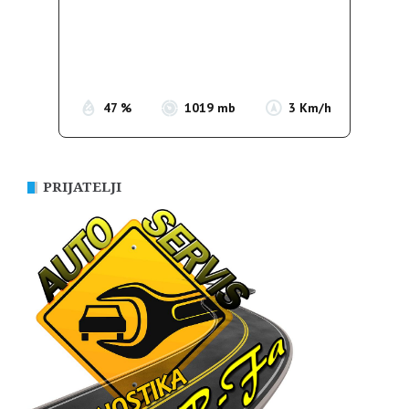
Wind Gust:
3 Km/h
Clouds:
0%
Sunrise:
05:35
Sunset:
19:56
47 %
1019 mb
3 Km/h
PRIJATELJI