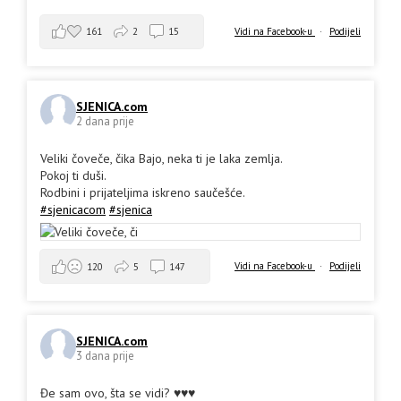
161
2
15
Vidi na Facebook-u
·
Podijeli
SJENICA.com
2 dana prije
Veliki čoveče, čika Bajo, neka ti je laka zemlja.
Pokoj ti duši.
Rodbini i prijateljima iskreno saučešće.
#sjenicacom
#sjenica
Vidi na Facebook-u
·
Podijeli
120
5
147
SJENICA.com
3 dana prije
Đe sam ovo, šta se vidi? ♥️♥️♥️