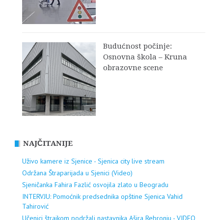
Budućnost počinje:
Osnovna škola – Kruna
obrazovne scene
NAJČITANIJE
Uživo kamere iz Sjenice - Sjenica city live stream
Održana Štraparijada u Sjenici (Video)
Sjeničanka Fahira Fazlić osvojila zlato u Beogradu
INTERVJU: Pomoćnik predsednika opštine Sjenica Vahid
Tahirović
Učenici štrajkom podržali nastavnika Ašira Rebronju - VIDEO