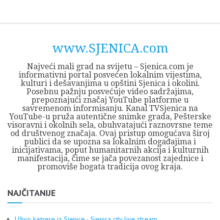
Skip
Opština
JEZERO
FORUM
Početna
Istorija
Privreda
Kultura
Geografija
O
REGIONALNI
ZMAJEVAC
TV
TV
OGLASI
Kontakt
to
Sjenica
Opštine
tvrđavi
CENTAR
iz
SJENICA
content
Sjenica
Sandžaka
www.SJENICA.com
Najveći mali grad na svijetu – Sjenica.com je
informativni portal posvećen lokalnim vijestima,
kulturi i dešavanjima u opštini Sjenica i okolini.
Posebnu pažnju posvećuje video sadržajima,
prepoznajući značaj YouTube platforme u
savremenom informisanju. Kanal TVSjenica na
YouTube-u pruža autentične snimke grada, Pešterske
visoravni i okolnih sela, obuhvatajući raznovrsne teme
od društvenog značaja. Ovaj pristup omogućava široj
publici da se upozna sa lokalnim događajima i
inicijativama, poput humanitarnih akcija i kulturnih
manifestacija, čime se jača povezanost zajednice i
promoviše bogata tradicija ovog kraja.
NAJČITANIJE
Uživo kamere iz Sjenice - Sjenica city live stream