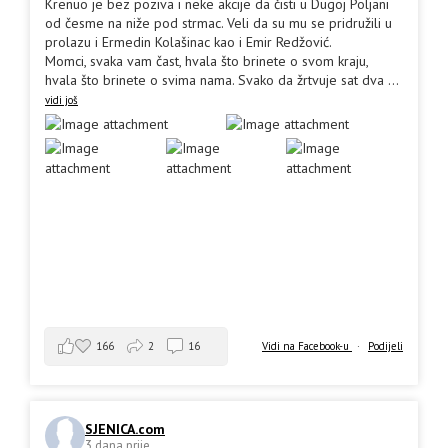
Krenuo je bez poziva i neke akcije da čisti u Dugoj Poljani
od česme na niže pod strmac. Veli da su mu se pridružili u
prolazu i Ermedin Kolašinac kao i Emir Redžović.
Momci, svaka vam čast, hvala što brinete o svom kraju,
hvala što brinete o svima nama. Svako da žrtvuje sat dva
...
vidi još
166
2
16
Vidi na Facebook-u
·
Podijeli
SJENICA.com
3 dana prije