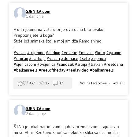
SJENICA.com
1 dan prije
A u Trijebine na vašaru prije dva dana bilo ovako.
Prepoznajete li koga?
Stiže još snimaka što je moj amidža Ramo snimo.
.
#vasar
#trijebine
#alidjun
#veselje
#muzika
#kolo
#igranje
#običaji
#tradicija
#vasari
#domace
#selo
#sjenica
#sjenicacom
#tvsjenica
#sandzak
#srbija
#balkan
#reeldana
#balkanreels
#reeloftheday
#reelsvideo
#balkanreels
437
13
17
Vidi na Facebook-u
·
Podijeli
SJENICA.com
2 dana prije
ŠTA ti je lokal patriotizam i ljubav prema svom kraju. Javio
mi se Almir Redžović sinoć sa nekoliko slika sa lica mesta.