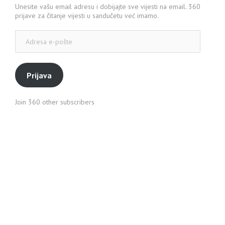
Unesite vašu email adresu i dobijajte sve vijesti na email. 360
prijave za čitanje vijesti u sandučetu već imamo.
Adresa
e-
pošte
Prijava
Join 360 other subscribers