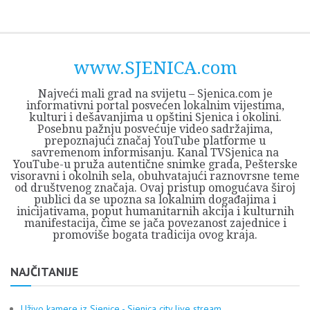
Skip
Opština
JEZERO
FORUM
Početna
Istorija
Privreda
Kultura
Geografija
O
REGIONALNI
ZMAJEVAC
TV
TV
OGLASI
Kontakt
to
Sjenica
Opštine
tvrđavi
CENTAR
iz
SJENICA
content
Sjenica
Sandžaka
www.SJENICA.com
Najveći mali grad na svijetu – Sjenica.com je
informativni portal posvećen lokalnim vijestima,
kulturi i dešavanjima u opštini Sjenica i okolini.
Posebnu pažnju posvećuje video sadržajima,
prepoznajući značaj YouTube platforme u
savremenom informisanju. Kanal TVSjenica na
YouTube-u pruža autentične snimke grada, Pešterske
visoravni i okolnih sela, obuhvatajući raznovrsne teme
od društvenog značaja. Ovaj pristup omogućava široj
publici da se upozna sa lokalnim događajima i
inicijativama, poput humanitarnih akcija i kulturnih
manifestacija, čime se jača povezanost zajednice i
promoviše bogata tradicija ovog kraja.
NAJČITANIJE
Uživo kamere iz Sjenice - Sjenica city live stream