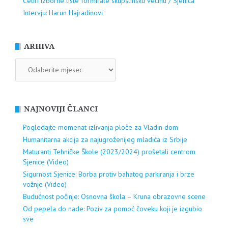
Četiri izborne liste formirale skupštinsku većinu / Sjenica
Intervju: Harun Hajradinovi
ARHIVA
ARHIVA
NAJNOVIJI ČLANCI
Pogledajte momenat izlivanja ploče za Vladin dom
Humanitarna akcija za najugroženijeg mladića iz Srbije
Maturanti Tehničke Škole (2023/2024) prošetali centrom
Sjenice (Video)
Sigurnost Sjenice: Borba protiv bahatog parkiranja i brze
vožnje (Video)
Budućnost počinje: Osnovna škola – Kruna obrazovne scene
Od pepela do nade: Poziv za pomoć čoveku koji je izgubio
sve