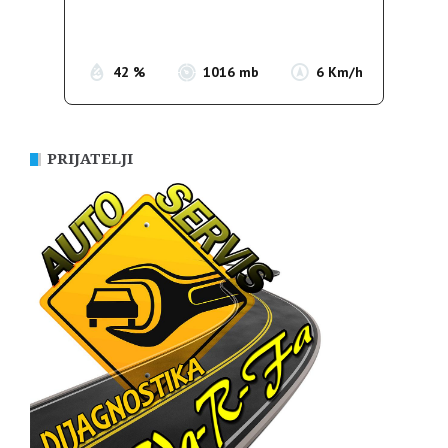
Sunrise:
05:35
Sunset:
19:56
42 %
1016 mb
6 Km/h
PRIJATELJI