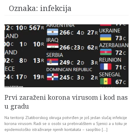
Oznaka:
infekcija
Prvi zaraženi korona virusom i kod nas
u gradu
Na teritoriji Zlatiborskog okruga potvrđen je još jedan slučaj infekcije
korona virusom. Radi se o osobi sa prebivalištem u Sjenici a u toku je
epidemiološko istraživanje njenih kontakata – saopštio […]