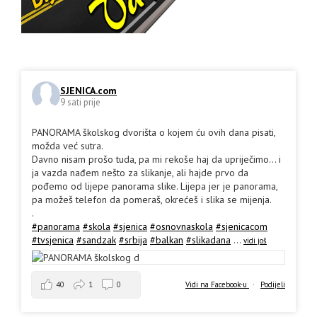
SJENICA.com
9 sati prije
PANORAMA školskog dvorišta o kojem ću ovih dana pisati,
možda već sutra.
Davno nisam prošo tuda, pa mi rekoše haj da upriječimo... i
ja vazda nađem nešto za slikanje, ali hajde prvo da
pođemo od lijepe panorama slike. Lijepa jer je panorama,
pa možeš telefon da pomeraš, okrećeš i slika se mijenja.
.
#panorama
#skola
#sjenica
#osnovnaskola
#sjenicacom
#tvsjenica
#sandzak
#srbija
#balkan
#slikadana
...
vidi još
40
1
0
Vidi na Facebook-u
·
Podijeli