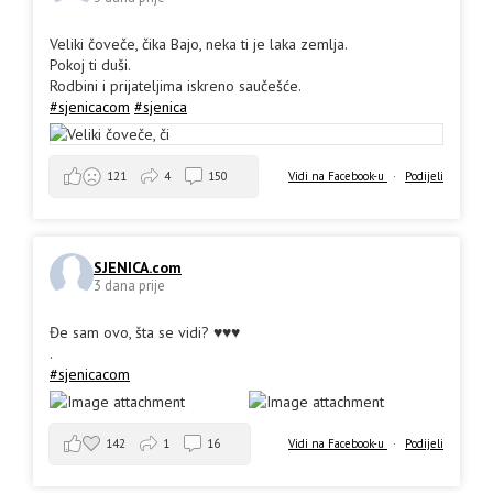
Veliki čoveče, čika Bajo, neka ti je laka zemlja.
Pokoj ti duši.
Rodbini i prijateljima iskreno saučešće.
#sjenicacom
#sjenica
Vidi na Facebook-u
·
Podijeli
121
4
150
SJENICA.com
3 dana prije
Đe sam ovo, šta se vidi? ♥️♥️♥️
.
#sjenicacom
142
1
16
Vidi na Facebook-u
·
Podijeli