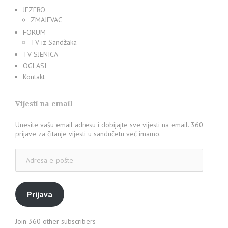
JEZERO
ZMAJEVAC
FORUM
TV iz Sandžaka
TV SJENICA
OGLASI
Kontakt
Vijesti na email
Unesite vašu email adresu i dobijajte sve vijesti na email. 360
prijave za čitanje vijesti u sandučetu već imamo.
Adresa
e-
pošte
Prijava
Join 360 other subscribers