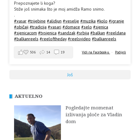
Prepoznajete li koga?
Stiže još snimaka što je moj amidža Ramo snimo.
.
#vasar
#trijebine
#alidjun
#veselje
#muzika
#kolo
#igranje
#običaji
#tradicija
#vasari
#domace
#selo
#sjenica
#sjenicacom
#tvsjenica
#sandzak
#srbija
#balkan
#reeldana
#balkanreels
#reeloftheday
#reelsvideo
#balkanreels
506
14
19
Vidi na Facebook-u
·
Podijeli
Još
AKTUELNO
Pogledajte momenat
izlivanja ploče za Vladin
dom