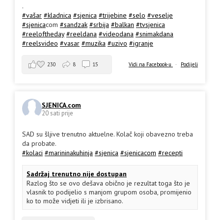
.
#vašar
#kladnica
#sjenica
#trijebine
#selo
#veselje
#sjenica
com
#sandzak
#srbija
#balkan
#tvsjenica
#reeloftheday
#reeldana
#videodana
#snimakdana
#reelsvideo
#vasar
#muzika
#uzivo
#igranje
230
8
15
Vidi na Facebook-u
·
Podijeli
SJENICA.com
20 sati prije
SAD su šljive trenutno aktuelne. Kolač koji obavezno treba
da probate.
#kolaci
#marininakuhinja
#sjenica
#sjenicacom
#recepti
Sadržaj trenutno nije dostupan
Razlog što se ovo dešava obično je rezultat toga što je
vlasnik to podijelio s manjom grupom osoba, promijenio
ko to može vidjeti ili je izbrisano.