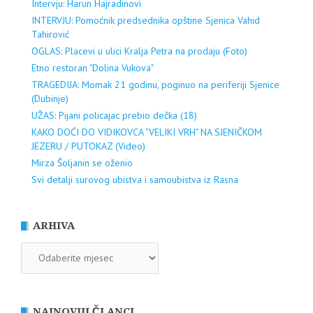
Intervju: Harun Hajradinovi
INTERVJU: Pomoćnik predsednika opštine Sjenica Vahid
Tahirović
OGLAS: Placevi u ulici Kralja Petra na prodaju (Foto)
Etno restoran "Dolina Vukova"
TRAGEDIJA: Momak 21 godinu, poginuo na periferiji Sjenice
(Dubinje)
UŽAS: Pijani policajac prebio dečka (18)
KAKO DOĆI DO VIDIKOVCA "VELIKI VRH" NA SJENIČKOM
JEZERU / PUTOKAZ (Video)
Mirza Šoljanin se oženio
Svi detalji surovog ubistva i samoubistva iz Rasna
ARHIVA
ARHIVA
NAJNOVIJI ČLANCI