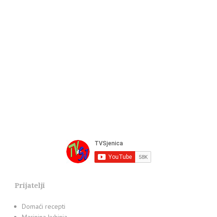
Prijatelji
Domaći recepti
Marinina kuhinja