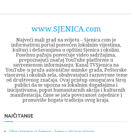
Skip
Opština
JEZERO
FORUM
Početna
Istorija
Privreda
Kultura
Geografija
O
REGIONALNI
ZMAJEVAC
TV
TV
OGLASI
Kontakt
to
Sjenica
Opštine
tvrđavi
CENTAR
iz
SJENICA
content
Sjenica
Sandžaka
www.SJENICA.com
Najveći mali grad na svijetu – Sjenica.com je
informativni portal posvećen lokalnim vijestima,
kulturi i dešavanjima u opštini Sjenica i okolini.
Posebnu pažnju posvećuje video sadržajima,
prepoznajući značaj YouTube platforme u
savremenom informisanju. Kanal TVSjenica na
YouTube-u pruža autentične snimke grada, Pešterske
visoravni i okolnih sela, obuhvatajući raznovrsne teme
od društvenog značaja. Ovaj pristup omogućava široj
publici da se upozna sa lokalnim događajima i
inicijativama, poput humanitarnih akcija i kulturnih
manifestacija, čime se jača povezanost zajednice i
promoviše bogata tradicija ovog kraja.
NAJČITANIJE
Uživo kamere iz Sjenice - Sjenica city live stream