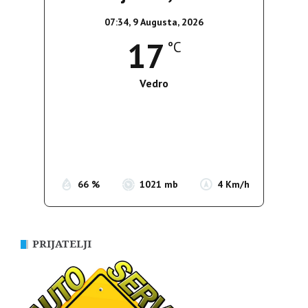
07:34,
9 Augusta, 2026
17
°C
Vedro
Wind Gust:
5 Km/h
Clouds:
8%
Sunrise:
05:38
Sunset:
19:52
66 %
1021 mb
4 Km/h
PRIJATELJI