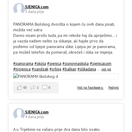
SJENICA.com
3 dana prije
PANORAMA školskog dvorišta o kojem ću ovih dana pisati,
možda već sutra.
Davno nisam prošo tuda, pa mi rekoše haj da upriječimo... i
ja vazda nađem nešto za slikanje, ali hajde prvo da
pođemo od lijepe panorama slike. Lijepa jer je panorama,
pa možeš telefon da pomeraš, okrećeš i slika se mijenja.
.
#panorama
#skola
#sjenica
#osnovnaskola
#sjenicacom
#tvsjenica
#sandzak
#srbija
#balkan
#slikadana
...
vidi još
65
1
0
Vidi na Facebook-u
·
Podijeli
SJENICA.com
4 dana prije
A u Trijebine na vašaru prije dva dana bilo ovako.