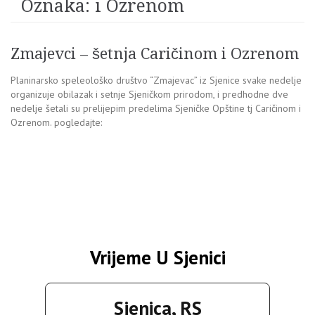
Oznaka:
i Ozrenom
Zmajevci – šetnja Caričinom i Ozrenom
Planinarsko speleološko društvo “Zmajevac” iz Sjenice svake nedelje
organizuje obilazak i setnje Sjeničkom prirodom, i predhodne dve
nedelje šetali su prelijepim predelima Sjeničke Opštine tj Caričinom i
Ozrenom. pogledajte:
Vrijeme U Sjenici
Sjenica, RS