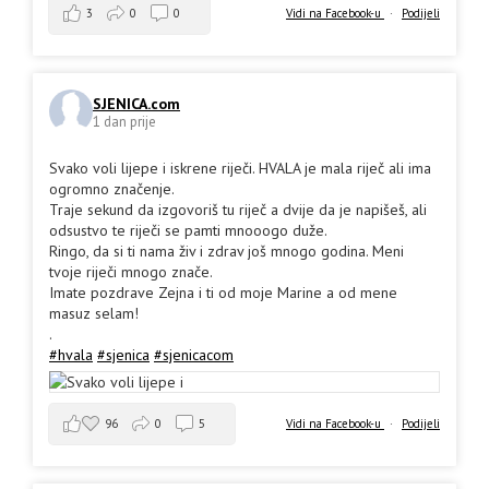
3
0
0
Vidi na Facebook-u
·
Podijeli
SJENICA.com
1 dan prije
Svako voli lijepe i iskrene riječi. HVALA je mala riječ ali ima
ogromno značenje.
Traje sekund da izgovoriš tu riječ a dvije da je napišeš, ali
odsustvo te riječi se pamti mnooogo duže.
Ringo, da si ti nama živ i zdrav još mnogo godina. Meni
tvoje riječi mnogo znače.
Imate pozdrave Zejna i ti od moje Marine a od mene
masuz selam!
.
#hvala
#sjenica
#sjenicacom
96
0
5
Vidi na Facebook-u
·
Podijeli