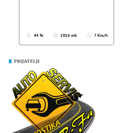
Wind Gust:
11 Km/h
Clouds:
6%
Sunrise:
05:36
Sunset:
19:55
44 %
1016 mb
7 Km/h
PRIJATELJI