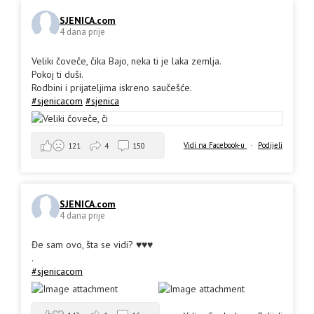
SJENICA.com
4 dana prije
Veliki čoveče, čika Bajo, neka ti je laka zemlja.
Pokoj ti duši.
Rodbini i prijateljima iskreno saučešće.
#sjenicacom
#sjenica
Vidi na Facebook-u
·
Podijeli
121
4
150
SJENICA.com
4 dana prije
Đe sam ovo, šta se vidi? ♥️♥️♥️
.
#sjenicacom