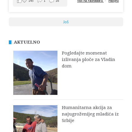
143
1
16
Vidi na Facebook-u
·
Podijeli
Još
AKTUELNO
Pogledajte momenat
izlivanja ploče za Vladin
dom
Humanitarna akcija za
najugroženijeg mladića iz
Srbije