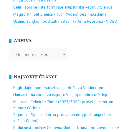
Mirza Šoljanin se oženio
Četiri izborne liste formirale skupštinsku većinu / Sjenica
Magistralni put Sjenica - Tutin (Video) bez makadama
Učenici štrajkom podržali nastavnika Ašira Rebronju - VIDEO
ARHIVA
ARHIVA
NAJNOVIJI ČLANCI
Pogledajte momenat izlivanja ploče za Vladin dom
Humanitarna akcija za najugroženijeg mladića iz Srbije
Maturanti Tehničke Škole (2023/2024) prošetali centrom
Sjenice (Video)
Sigurnost Sjenice: Borba protiv bahatog parkiranja i brze
vožnje (Video)
Budućnost počinje: Osnovna škola – Kruna obrazovne scene