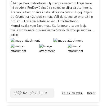
ŠTA ti je lokal patriotizam i ljubav prema svom kraju. Javio
mi se Almir Redžović sinoć sa nekoliko slika sa lica mesta.
Krenuo je bez poziva i neke akcije da čisti u Dugoj Poljani
od česme na niže pod strmac. Veli da su mu se pridružili u
prolazu i Ermedin Kolašinac kao i Emir Redžović.
Momci, svaka vam čast, hvala što brinete o svom kraju,
hvala što brinete o svima nama. Svako da žrtvuje sat dva
...
vidi još
167
2
16
Vidi na Facebook-u
·
Podijeli