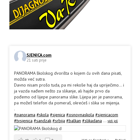
SJENICA.com
21 sati prije
PANORAMA školskog dvorišta o kojem ću ovih dana pisati,
možda već sutra.
Davno nisam prošo tuda, pa mi rekoše haj da upriječimo... i
ja vazda nađem nešto za slikanje, ali hajde prvo da
pođemo od lijepe panorama slike. Lijepa jer je panorama,
pa možeš telefon da pomeraš, okrećeš i slika se mijenja.
.
#panorama
#skola
#sjenica
#osnovnaskola
#sjenicacom
#tvsjenica
#sandzak
#srbija
#balkan
#slikadana
...
vidi još