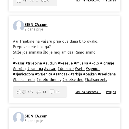
49
1
0
Vidi na Facebook-u
·
Podijeli
SJENICA.com
2 dana prije
A u Trijebine na vašaru prije dva dana bilo ovako.
Prepoznajete li koga?
Stiže još snimaka što je moj amidža Ramo snimo.
.
#vasar
#trijebine
#alidjun
#veselje
#muzika
#kolo
#igranje
#običaji
#tradicija
#vasari
#domace
#selo
#sjenica
#sjenicacom
#tvsjenica
#sandzak
#srbija
#balkan
#reeldana
#balkanreels
#reeloftheday
#reelsvideo
#balkanreels
463
14
18
Vidi na Facebook-u
·
Podijeli
SJENICA.com
3 dana prije