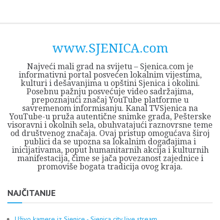
Skip
Opština
JEZERO
FORUM
Početna
Istorija
Privreda
Kultura
Geografija
O
REGIONALNI
ZMAJEVAC
TV
TV
OGLASI
Kontakt
to
Sjenica
Opštine
tvrđavi
CENTAR
iz
SJENICA
content
Sjenica
Sandžaka
www.SJENICA.com
Najveći mali grad na svijetu – Sjenica.com je
informativni portal posvećen lokalnim vijestima,
kulturi i dešavanjima u opštini Sjenica i okolini.
Posebnu pažnju posvećuje video sadržajima,
prepoznajući značaj YouTube platforme u
savremenom informisanju. Kanal TVSjenica na
YouTube-u pruža autentične snimke grada, Pešterske
visoravni i okolnih sela, obuhvatajući raznovrsne teme
od društvenog značaja. Ovaj pristup omogućava široj
publici da se upozna sa lokalnim događajima i
inicijativama, poput humanitarnih akcija i kulturnih
manifestacija, čime se jača povezanost zajednice i
promoviše bogata tradicija ovog kraja.
NAJČITANIJE
Uživo kamere iz Sjenice - Sjenica city live stream