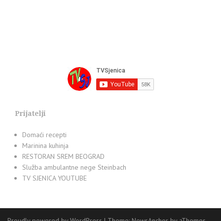
Prijatelji
Domaći recepti
Marinina kuhinja
RESTORAN SREM BEOGRAD
Služba ambulantne nege Steinbach
TV SJENICA YOUTUBE
Proudly powered by WordPress
|
Theme:
NewsAnchor
by aThemes.