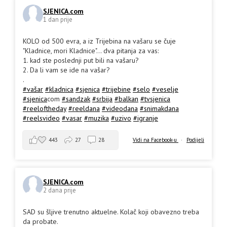
SJENICA.com
1 dan prije
KOLO od 500 evra, a iz Trijebina na vašaru se čuje
"Kladnice, mori Kladnice"... dva pitanja za vas:
1. kad ste poslednji put bili na vašaru?
2. Da li vam se ide na vašar?
.
#vašar
#kladnica
#sjenica
#trijebine
#selo
#veselje
#sjenica
com
#sandzak
#srbija
#balkan
#tvsjenica
#reeloftheday
#reeldana
#videodana
#snimakdana
#reelsvideo
#vasar
#muzika
#uzivo
#igranje
443
27
28
Vidi na Facebook-u
·
Podijeli
SJENICA.com
2 dana prije
SAD su šljive trenutno aktuelne. Kolač koji obavezno treba
da probate.