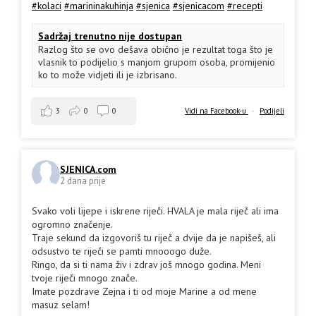
#kolaci
#marininakuhinja
#sjenica
#sjenicacom
#recepti
Sadržaj trenutno nije dostupan
Razlog što se ovo dešava obično je rezultat toga što je
vlasnik to podijelio s manjom grupom osoba, promijenio
ko to može vidjeti ili je izbrisano.
3
0
0
Vidi na Facebook-u
·
Podijeli
SJENICA.com
2 dana prije
Svako voli lijepe i iskrene riječi. HVALA je mala riječ ali ima
ogromno značenje.
Traje sekund da izgovoriš tu riječ a dvije da je napišeš, ali
odsustvo te riječi se pamti mnooogo duže.
Ringo, da si ti nama živ i zdrav još mnogo godina. Meni
tvoje riječi mnogo znače.
Imate pozdrave Zejna i ti od moje Marine a od mene
masuz selam!