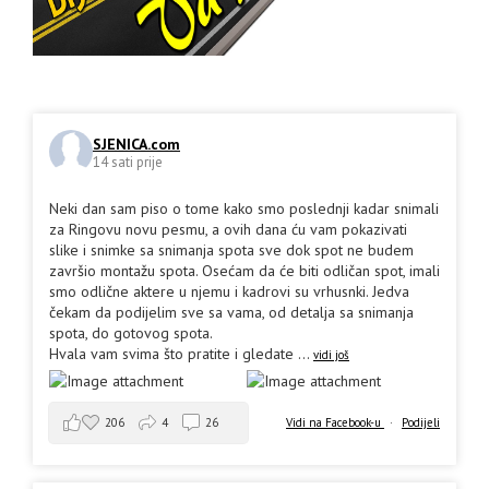
SJENICA.com
14 sati prije
Neki dan sam piso o tome kako smo poslednji kadar snimali
za Ringovu novu pesmu, a ovih dana ću vam pokazivati
slike i snimke sa snimanja spota sve dok spot ne budem
završio montažu spota. Osećam da će biti odličan spot, imali
smo odlične aktere u njemu i kadrovi su vrhusnki. Jedva
čekam da podijelim sve sa vama, od detalja sa snimanja
spota, do gotovog spota.
Hvala vam svima što pratite i gledate
...
vidi još
206
4
26
Vidi na Facebook-u
·
Podijeli