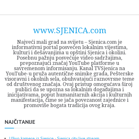
Skip
Opština
JEZERO
FORUM
Početna
Istorija
Privreda
Kultura
Geografija
O
REGIONALNI
ZMAJEVAC
TV
TV
OGLASI
Kontakt
to
Sjenica
Opštine
tvrđavi
CENTAR
iz
SJENICA
content
Sjenica
Sandžaka
www.SJENICA.com
Najveći mali grad na svijetu – Sjenica.com je
informativni portal posvećen lokalnim vijestima,
kulturi i dešavanjima u opštini Sjenica i okolini.
Posebnu pažnju posvećuje video sadržajima,
prepoznajući značaj YouTube platforme u
savremenom informisanju. Kanal TVSjenica na
YouTube-u pruža autentične snimke grada, Pešterske
visoravni i okolnih sela, obuhvatajući raznovrsne teme
od društvenog značaja. Ovaj pristup omogućava široj
publici da se upozna sa lokalnim događajima i
inicijativama, poput humanitarnih akcija i kulturnih
manifestacija, čime se jača povezanost zajednice i
promoviše bogata tradicija ovog kraja.
NAJČITANIJE
Uživo kamere iz Sjenice - Sjenica city live stream