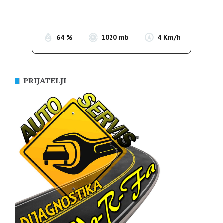
Sunrise:
05:39
Sunset:
19:51
64 %
1020 mb
4 Km/h
PRIJATELJI