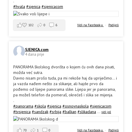
.
#hvala
#sjenica
#sjenicacom
102
0
6
Vidi na Facebook-u
·
Podijeli
SJENICA.com
4 dana prije
PANORAMA školskog dvorišta o kojem ću ovih dana pisati,
možda već sutra.
Davno nisam prošo tuda, pa mi rekoše haj da upriječimo... i
ja vazda nađem nešto za slikanje, ali hajde prvo da
pođemo od lijepe panorama slike. Lijepa jer je panorama,
pa možeš telefon da pomeraš, okrećeš i slika se mijenja.
.
#panorama
#skola
#sjenica
#osnovnaskola
#sjenicacom
#tvsjenica
#sandzak
#srbija
#balkan
#slikadana
...
vidi još
70
1
0
Vidi na Facebook-u
·
Podijeli