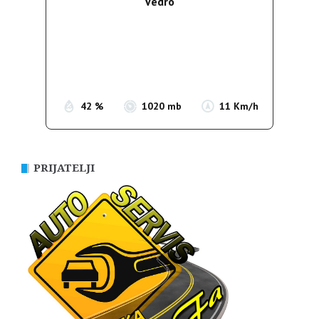
Vedro
Wind Gust:
12 Km/h
Clouds:
0%
Sunrise:
05:38
Sunset:
19:52
42 %
1020 mb
11 Km/h
PRIJATELJI