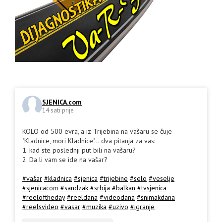
SJENICA.com
14 sati prije
KOLO od 500 evra, a iz Trijebina na vašaru se čuje
"Kladnice, mori Kladnice"... dva pitanja za vas:
1. kad ste poslednji put bili na vašaru?
2. Da li vam se ide na vašar?
.
#vašar
#kladnica
#sjenica
#trijebine
#selo
#veselje
#sjenica
com
#sandzak
#srbija
#balkan
#tvsjenica
#reeloftheday
#reeldana
#videodana
#snimakdana
#reelsvideo
#vasar
#muzika
#uzivo
#igranje