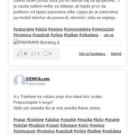
Davno nisam prošo tuda, pa mi rekoše haj da upriječimo... i
ja vazda nađem nešto za slikanje, ali hajde prvo da
pođemo od lijepe panorama slike. Lijepa jer je panorama,
pa možeš telefon da pomeraš, okrećeš i slika se mijenja.
.
#panorama
#skola
#sjenica
#osnovnaskola
#sjenicacom
#tvsjenica
#sandzak
#srbija
#balkan
#slikadana
...
vidi još
65
1
0
Vidi na Facebook-u
·
Podijeli
SJENICA.com
4 dana prije
A u Trijebine na vašaru prije dva dana bilo ovako.
Prepoznajete li koga?
Stiže još snimaka što je moj amidža Ramo snimo.
.
#vasar
#trijebine
#alidjun
#veselje
#muzika
#kolo
#igranje
#običaji
#tradicija
#vasari
#domace
#selo
#sjenica
#sjenicacom
#tvsjenica
#sandzak
#srbija
#balkan
#reeldana