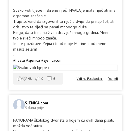
Svako voli lijepe i iskrene riječi. HVALA je mala riječ ali ima
ogromno značenje.
Traje sekund da izgovoriš tu riječ a dvije da je napišeš, ali
odsustvo te riječi se pamti mnooogo duže.
Ringo, da si ti nama živ i zdrav još mnogo godina. Meni
tvoje riječi mnogo znače.
Imate pozdrave Zejna i ti od moje Marine a od mene
masuz selam!
.
#hvala
#sjenica
#sjenicacom
98
0
6
Vidi na Facebook-u
·
Podijeli
SJENICA.com
3 dana prije
PANORAMA školskog dvorišta o kojem ću ovih dana pisati,
možda već sutra.