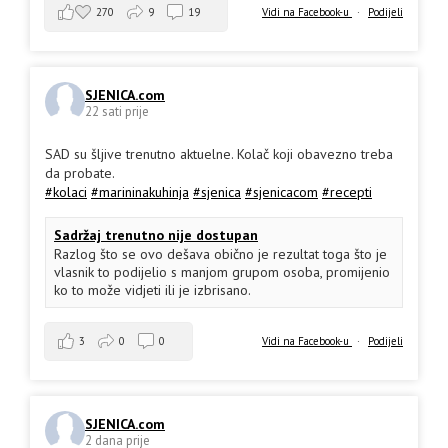
270
9
19
Vidi na Facebook-u
·
Podijeli
SJENICA.com
22 sati prije
SAD su šljive trenutno aktuelne. Kolač koji obavezno treba
da probate.
#kolaci
#marininakuhinja
#sjenica
#sjenicacom
#recepti
Sadržaj trenutno nije dostupan
Razlog što se ovo dešava obično je rezultat toga što je
vlasnik to podijelio s manjom grupom osoba, promijenio
ko to može vidjeti ili je izbrisano.
3
0
0
Vidi na Facebook-u
·
Podijeli
SJENICA.com
2 dana prije