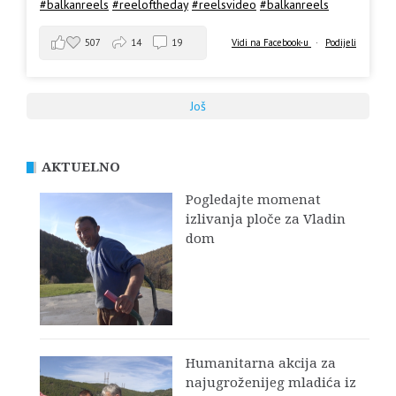
#balkanreels
#reeloftheday
#reelsvideo
#balkanreels
507
14
19
Vidi na Facebook-u
·
Podijeli
Još
AKTUELNO
Pogledajte momenat
izlivanja ploče za Vladin
dom
Humanitarna akcija za
najugroženijeg mladića iz