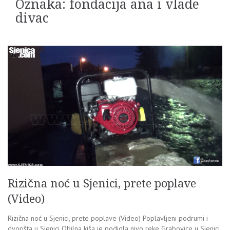
Oznaka:
fondacija ana i vlade
divac
Rizična noć u Sjenici, prete poplave
(Video)
Rizična noć u Sjenici, prete poplave (Video) Poplavljeni podrumi i
dvorišta u Sjenici Obilna kiša je podigla nivo reke Grabovice u Sjenici