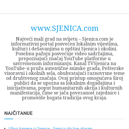
Skip
Opština
JEZERO
FORUM
Početna
Istorija
Privreda
Kultura
Geografija
O
REGIONALNI
ZMAJEVAC
TV
TV
OGLASI
Kontakt
to
Sjenica
Opštine
tvrđavi
CENTAR
iz
SJENICA
content
Sjenica
Sandžaka
www.SJENICA.com
Najveći mali grad na svijetu – Sjenica.com je
informativni portal posvećen lokalnim vijestima,
kulturi i dešavanjima u opštini Sjenica i okolini.
Posebnu pažnju posvećuje video sadržajima,
prepoznajući značaj YouTube platforme u
savremenom informisanju. Kanal TVSjenica na
YouTube-u pruža autentične snimke grada, Pešterske
visoravni i okolnih sela, obuhvatajući raznovrsne teme
od društvenog značaja. Ovaj pristup omogućava široj
publici da se upozna sa lokalnim događajima i
inicijativama, poput humanitarnih akcija i kulturnih
manifestacija, čime se jača povezanost zajednice i
promoviše bogata tradicija ovog kraja.
NAJČITANIJE
Uživo kamere iz Sjenice - Sjenica city live stream