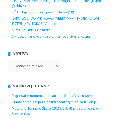
TRAGEDIJA: Momak 21 godinu, poginuo na periferiji Sjenice
(Dubinje)
UŽAS: Pijani policajac prebio dečka (18)
KAKO DOĆI DO VIDIKOVCA "VELIKI VRH" NA SJENIČKOM
JEZERU / PUTOKAZ (Video)
Mirza Šoljanin se oženio
Svi detalji surovog ubistva i samoubistva iz Rasna
ARHIVA
ARHIVA
NAJNOVIJI ČLANCI
Pogledajte momenat izlivanja ploče za Vladin dom
Humanitarna akcija za najugroženijeg mladića iz Srbije
Maturanti Tehničke Škole (2023/2024) prošetali centrom
Sjenice (Video)