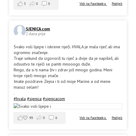
3
0
0
Vidi na Facebook-u
·
Podijeli
SJENICA.com
2 dana prije
Svako voli lijepe i iskrene riječi. HVALA je mala riječ ali ima
ogromno značenje.
Traje sekund da izgovoriš tu riječ a dvije da je napišeš, ali
odsustvo te riječi se pamti mnooogo duže.
Ringo, da si ti nama živ i zdrav još mnogo godina. Meni
tvoje riječi mnogo znače.
Imate pozdrave Zejna i ti od moje Marine a od mene
masuz selam!
.
#hvala
#sjenica
#sjenicacom
99
0
6
Vidi na Facebook-u
·
Podijeli