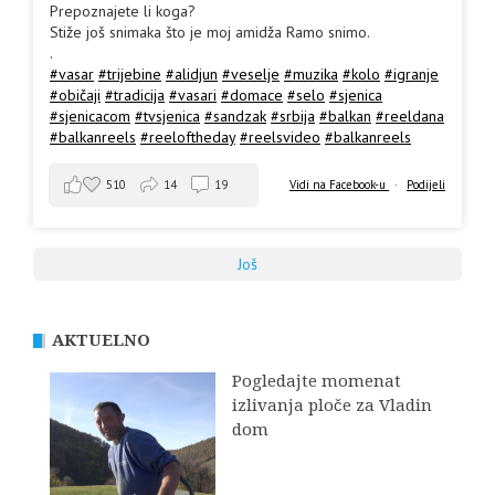
Prepoznajete li koga?
Stiže još snimaka što je moj amidža Ramo snimo.
.
#vasar
#trijebine
#alidjun
#veselje
#muzika
#kolo
#igranje
#običaji
#tradicija
#vasari
#domace
#selo
#sjenica
#sjenicacom
#tvsjenica
#sandzak
#srbija
#balkan
#reeldana
#balkanreels
#reeloftheday
#reelsvideo
#balkanreels
510
14
19
Vidi na Facebook-u
·
Podijeli
Još
AKTUELNO
Pogledajte momenat
izlivanja ploče za Vladin
dom