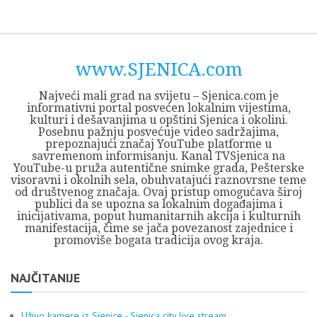
Skip
Opština
JEZERO
FORUM
Početna
Istorija
Privreda
Kultura
Geografija
O
REGIONALNI
ZMAJEVAC
TV
TV
OGLASI
Kontakt
to
Sjenica
Opštine
tvrđavi
CENTAR
iz
SJENICA
content
Sjenica
Sandžaka
www.SJENICA.com
Najveći mali grad na svijetu – Sjenica.com je
informativni portal posvećen lokalnim vijestima,
kulturi i dešavanjima u opštini Sjenica i okolini.
Posebnu pažnju posvećuje video sadržajima,
prepoznajući značaj YouTube platforme u
savremenom informisanju. Kanal TVSjenica na
YouTube-u pruža autentične snimke grada, Pešterske
visoravni i okolnih sela, obuhvatajući raznovrsne teme
od društvenog značaja. Ovaj pristup omogućava široj
publici da se upozna sa lokalnim događajima i
inicijativama, poput humanitarnih akcija i kulturnih
manifestacija, čime se jača povezanost zajednice i
promoviše bogata tradicija ovog kraja.
NAJČITANIJE
Uživo kamere iz Sjenice - Sjenica city live stream