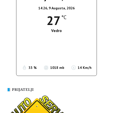
14:26,
9 Augusta, 2026
27
°C
Vedro
Wind Gust:
9 Km/h
Clouds:
0%
Sunrise:
05:38
Sunset:
19:52
33 %
1018 mb
14 Km/h
PRIJATELJI