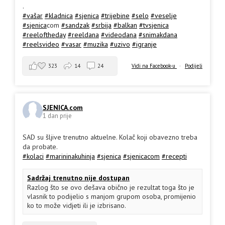
.
#vašar
#kladnica
#sjenica
#trijebine
#selo
#veselje
#sjenica
com
#sandzak
#srbija
#balkan
#tvsjenica
#reeloftheday
#reeldana
#videodana
#snimakdana
#reelsvideo
#vasar
#muzika
#uzivo
#igranje
323
14
24
Vidi na Facebook-u
·
Podijeli
SJENICA.com
1 dan prije
SAD su šljive trenutno aktuelne. Kolač koji obavezno treba
da probate.
#kolaci
#marininakuhinja
#sjenica
#sjenicacom
#recepti
Sadržaj trenutno nije dostupan
Razlog što se ovo dešava obično je rezultat toga što je
vlasnik to podijelio s manjom grupom osoba, promijenio
ko to može vidjeti ili je izbrisano.