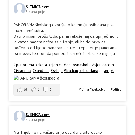
SJENICA.com
3 dana prije
PANORAMA školskog dvorišta o kojem ću ovih dana pisati,
možda već sutra.
Davno nisam prošo tuda, pa mi rekoše haj da upriječimo... i
ja vazda nađem nešto za slikanje, ali hajde prvo da
pođemo od lijepe panorama slike. Lijepa jer je panorama,
pa možeš telefon da pomeraš, okrećeš i slika se mijenja.
.
#panorama
#skola
#sjenica
#osnovnaskola
#sjenicacom
#tvsjenica
#sandzak
#srbija
#balkan
#slikadana
...
vidi još
69
1
0
Vidi na Facebook-u
·
Podijeli
SJENICA.com
4 dana prije
A u Trijebine na vašaru prije dva dana bilo ovako.