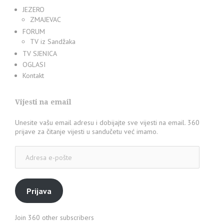
JEZERO
ZMAJEVAC
FORUM
TV iz Sandžaka
TV SJENICA
OGLASI
Kontakt
Vijesti na email
Unesite vašu email adresu i dobijajte sve vijesti na email. 360
prijave za čitanje vijesti u sandučetu već imamo.
Adresa
e-
pošte
Prijava
Join 360 other subscribers