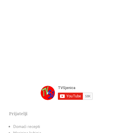
Prijatelji
Domaći recepti
Marinina kuhinja