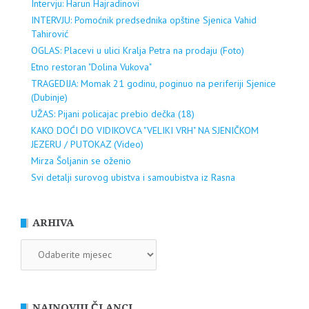
Intervju: Harun Hajradinovi
INTERVJU: Pomoćnik predsednika opštine Sjenica Vahid
Tahirović
OGLAS: Placevi u ulici Kralja Petra na prodaju (Foto)
Etno restoran "Dolina Vukova"
TRAGEDIJA: Momak 21 godinu, poginuo na periferiji Sjenice
(Dubinje)
UŽAS: Pijani policajac prebio dečka (18)
KAKO DOĆI DO VIDIKOVCA "VELIKI VRH" NA SJENIČKOM
JEZERU / PUTOKAZ (Video)
Mirza Šoljanin se oženio
Svi detalji surovog ubistva i samoubistva iz Rasna
ARHIVA
ARHIVA
NAJNOVIJI ČLANCI