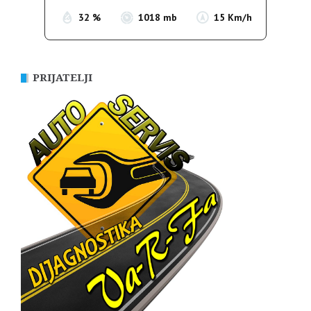
32 %
1018 mb
15 Km/h
PRIJATELJI