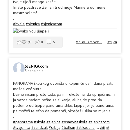
tvoje riječi mnogo znače.
Imate pozdrave Zejna i ti od moje Marine a od mene
masuz selam!
.
#hvala
#sjenica
#sjenicacom
99
0
6
Vidi na Facebook-u
·
Podijeli
SJENICA.com
3 dana prije
PANORAMA školskog dvorišta o kojem ću ovih dana pisati,
možda već sutra.
Davno nisam prošo tuda, pa mi rekoše haj da upriječimo... i
ja vazda nađem nešto za slikanje, ali hajde prvo da
pođemo od lijepe panorama slike. Lijepa jer je panorama,
pa možeš telefon da pomeraš, okrećeš i slika se mijenja.
.
#panorama
#skola
#sjenica
#osnovnaskola
#sjenicacom
#tvsjenica
#sandzak
#srbija
#balkan
#slikadana
...
vidi još