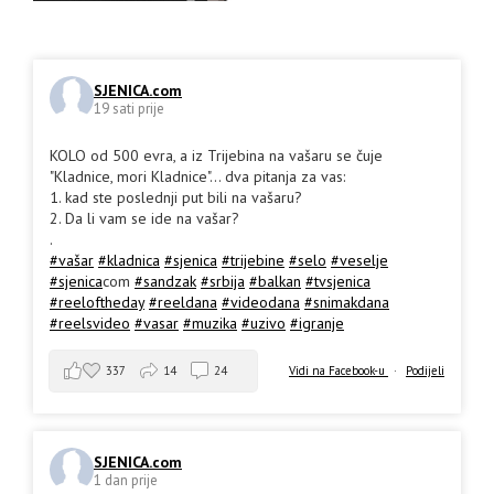
SJENICA.com
19 sati prije
KOLO od 500 evra, a iz Trijebina na vašaru se čuje
"Kladnice, mori Kladnice"... dva pitanja za vas:
1. kad ste poslednji put bili na vašaru?
2. Da li vam se ide na vašar?
.
#vašar
#kladnica
#sjenica
#trijebine
#selo
#veselje
#sjenica
com
#sandzak
#srbija
#balkan
#tvsjenica
#reeloftheday
#reeldana
#videodana
#snimakdana
#reelsvideo
#vasar
#muzika
#uzivo
#igranje
337
14
24
Vidi na Facebook-u
·
Podijeli
SJENICA.com
1 dan prije