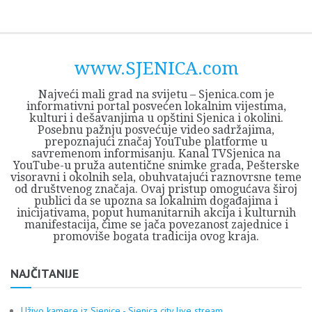
Skip
Opština
JEZERO
FORUM
Početna
Istorija
Privreda
Kultura
Geografija
O
REGIONALNI
ZMAJEVAC
TV
TV
OGLASI
Kontakt
to
Sjenica
Opštine
tvrđavi
CENTAR
iz
SJENICA
content
Sjenica
Sandžaka
www.SJENICA.com
Najveći mali grad na svijetu – Sjenica.com je
informativni portal posvećen lokalnim vijestima,
kulturi i dešavanjima u opštini Sjenica i okolini.
Posebnu pažnju posvećuje video sadržajima,
prepoznajući značaj YouTube platforme u
savremenom informisanju. Kanal TVSjenica na
YouTube-u pruža autentične snimke grada, Pešterske
visoravni i okolnih sela, obuhvatajući raznovrsne teme
od društvenog značaja. Ovaj pristup omogućava široj
publici da se upozna sa lokalnim događajima i
inicijativama, poput humanitarnih akcija i kulturnih
manifestacija, čime se jača povezanost zajednice i
promoviše bogata tradicija ovog kraja.
NAJČITANIJE
Uživo kamere iz Sjenice - Sjenica city live stream