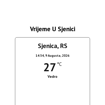
Vrijeme U Sjenici
Sjenica, RS
14:54,
9 Augusta, 2026
27
°C
Vedro
Wind Gust:
10 Km/h
Clouds:
5%
Sunrise:
05:38
Sunset:
19:52