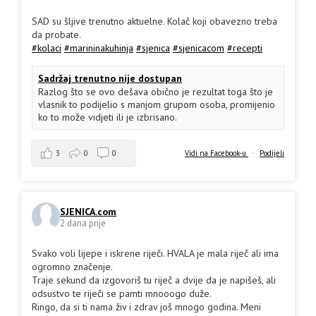
SAD su šljive trenutno aktuelne. Kolač koji obavezno treba
da probate.
#kolaci
#marininakuhinja
#sjenica
#sjenicacom
#recepti
Sadržaj trenutno nije dostupan
Razlog što se ovo dešava obično je rezultat toga što je
vlasnik to podijelio s manjom grupom osoba, promijenio
ko to može vidjeti ili je izbrisano.
3
0
0
Vidi na Facebook-u
·
Podijeli
SJENICA.com
2 dana prije
Svako voli lijepe i iskrene riječi. HVALA je mala riječ ali ima
ogromno značenje.
Traje sekund da izgovoriš tu riječ a dvije da je napišeš, ali
odsustvo te riječi se pamti mnooogo duže.
Ringo, da si ti nama živ i zdrav još mnogo godina. Meni