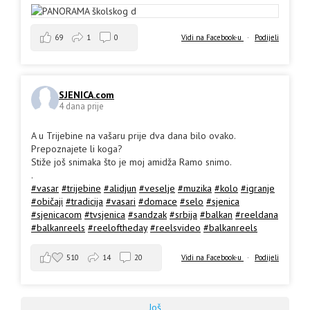
69
1
0
Vidi na Facebook-u
·
Podijeli
SJENICA.com
4 dana prije
A u Trijebine na vašaru prije dva dana bilo ovako.
Prepoznajete li koga?
Stiže još snimaka što je moj amidža Ramo snimo.
.
#vasar
#trijebine
#alidjun
#veselje
#muzika
#kolo
#igranje
#običaji
#tradicija
#vasari
#domace
#selo
#sjenica
#sjenicacom
#tvsjenica
#sandzak
#srbija
#balkan
#reeldana
#balkanreels
#reeloftheday
#reelsvideo
#balkanreels
510
14
20
Vidi na Facebook-u
·
Podijeli
Još