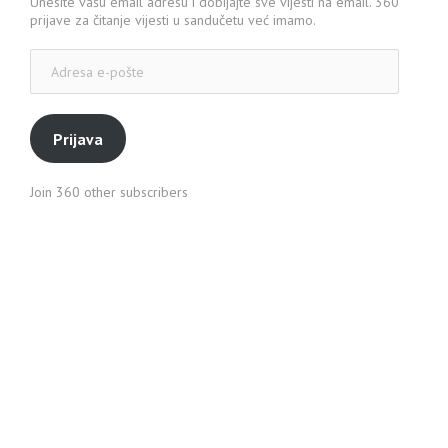
Unesite vašu email adresu i dobijajte sve vijesti na email. 360
prijave za čitanje vijesti u sandučetu već imamo.
Adresa
e-
pošte
Prijava
Join 360 other subscribers