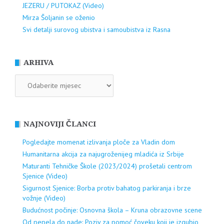
JEZERU / PUTOKAZ (Video)
Mirza Šoljanin se oženio
Svi detalji surovog ubistva i samoubistva iz Rasna
ARHIVA
ARHIVA
NAJNOVIJI ČLANCI
Pogledajte momenat izlivanja ploče za Vladin dom
Humanitarna akcija za najugroženijeg mladića iz Srbije
Maturanti Tehničke Škole (2023/2024) prošetali centrom
Sjenice (Video)
Sigurnost Sjenice: Borba protiv bahatog parkiranja i brze
vožnje (Video)
Budućnost počinje: Osnovna škola – Kruna obrazovne scene
Od pepela do nade: Poziv za pomoć čoveku koji je izgubio