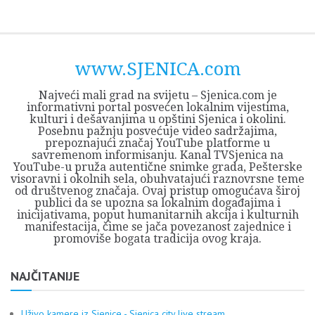
Skip
Opština
JEZERO
FORUM
Početna
Istorija
Privreda
Kultura
Geografija
O
REGIONALNI
ZMAJEVAC
TV
TV
OGLASI
Kontakt
to
Sjenica
Opštine
tvrđavi
CENTAR
iz
SJENICA
content
Sjenica
Sandžaka
www.SJENICA.com
Najveći mali grad na svijetu – Sjenica.com je
informativni portal posvećen lokalnim vijestima,
kulturi i dešavanjima u opštini Sjenica i okolini.
Posebnu pažnju posvećuje video sadržajima,
prepoznajući značaj YouTube platforme u
savremenom informisanju. Kanal TVSjenica na
YouTube-u pruža autentične snimke grada, Pešterske
visoravni i okolnih sela, obuhvatajući raznovrsne teme
od društvenog značaja. Ovaj pristup omogućava široj
publici da se upozna sa lokalnim događajima i
inicijativama, poput humanitarnih akcija i kulturnih
manifestacija, čime se jača povezanost zajednice i
promoviše bogata tradicija ovog kraja.
NAJČITANIJE
Uživo kamere iz Sjenice - Sjenica city live stream