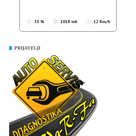
Sunrise:
05:38
Sunset:
19:52
35 %
1018 mb
12 Km/h
PRIJATELJI