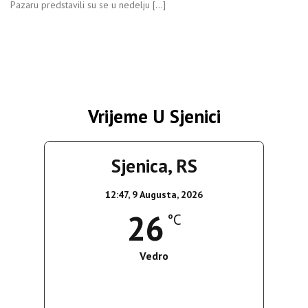
Pazaru predstavili su se u nedelju […]
Vrijeme U Sjenici
Sjenica, RS
12:47,
9 Augusta, 2026
26
°C
Vedro
Wind Gust:
7 Km/h
Clouds:
0%