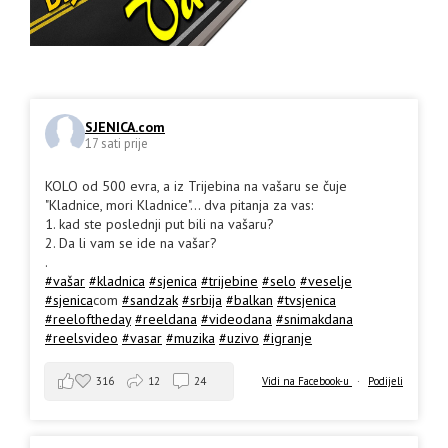
SJENICA.com
17 sati prije
KOLO od 500 evra, a iz Trijebina na vašaru se čuje
"Kladnice, mori Kladnice"... dva pitanja za vas:
1. kad ste poslednji put bili na vašaru?
2. Da li vam se ide na vašar?
.
#vašar
#kladnica
#sjenica
#trijebine
#selo
#veselje
#sjenica
com
#sandzak
#srbija
#balkan
#tvsjenica
#reeloftheday
#reeldana
#videodana
#snimakdana
#reelsvideo
#vasar
#muzika
#uzivo
#igranje
316
12
24
Vidi na Facebook-u
·
Podijeli