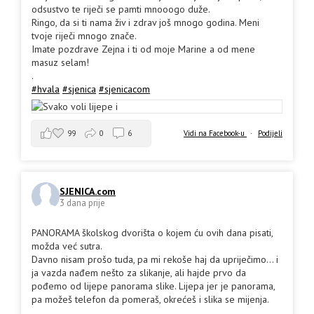
odsustvo te riječi se pamti mnooogo duže.
Ringo, da si ti nama živ i zdrav još mnogo godina. Meni
tvoje riječi mnogo znače.
Imate pozdrave Zejna i ti od moje Marine a od mene
masuz selam!
.
#hvala
#sjenica
#sjenicacom
99
0
6
Vidi na Facebook-u
·
Podijeli
SJENICA.com
3 dana prije
PANORAMA školskog dvorišta o kojem ću ovih dana pisati,
možda već sutra.
Davno nisam prošo tuda, pa mi rekoše haj da upriječimo... i
ja vazda nađem nešto za slikanje, ali hajde prvo da
pođemo od lijepe panorama slike. Lijepa jer je panorama,
pa možeš telefon da pomeraš, okrećeš i slika se mijenja.
.