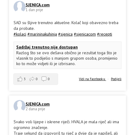
SJENICA.com
1 dan prije
SAD su šljive trenutno aktuelne. Kolač koji obavezno treba
da probate.
#kolaci
#marininakuhinja
#sjenica
#sjenicacom
#recepti
Sadržaj trenutno nije dostupan
Razlog što se ovo dešava obično je rezultat toga što je
vlasnik to podijelio s manjom grupom osoba, promijenio
ko to može vidjeti ili je izbrisano.
3
0
0
Vidi na Facebook-u
·
Podijeli
SJENICA.com
2 dana prije
Svako voli lijepe i iskrene riječi. HVALA je mala riječ ali ima
ogromno značenje.
Traje sekund da izgovoriš tu riječ a dvije da je napišeš, ali