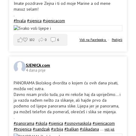
Imate pozdrave Zejna i ti od moje Marine a od mene
masuz selam!
.
#hvala
#sjenica
#sjenicacom
102
0
6
Vidi na Facebook-u
·
Podijeli
SJENICA.com
4 dana prije
PANORAMA školskog dvorišta o kojem ću ovih dana pisati,
možda već sutra.
Davno nisam prošo tuda, pa mi rekoše haj da upriječimo... i
ja vazda nađem nešto za slikanje, ali hajde prvo da
pođemo od lijepe panorama slike. Lijepa jer je panorama,
pa možeš telefon da pomeraš, okrećeš i slika se mijenja.
.
#panorama
#skola
#sjenica
#osnovnaskola
#sjenicacom
#tvsjenica
#sandzak
#srbija
#balkan
#slikadana
...
vidi još