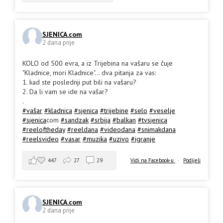
SJENICA.com
2 dana prije
KOLO od 500 evra, a iz Trijebina na vašaru se čuje
"Kladnice, mori Kladnice"... dva pitanja za vas:
1. kad ste poslednji put bili na vašaru?
2. Da li vam se ide na vašar?
.
#vašar
#kladnica
#sjenica
#trijebine
#selo
#veselje
#sjenica
com
#sandzak
#srbija
#balkan
#tvsjenica
#reeloftheday
#reeldana
#videodana
#snimakdana
#reelsvideo
#vasar
#muzika
#uzivo
#igranje
447
27
29
Vidi na Facebook-u
·
Podijeli
SJENICA.com
2 dana prije