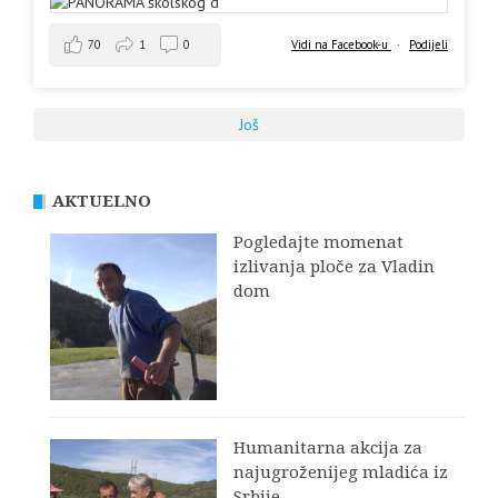
70
1
0
Vidi na Facebook-u
·
Podijeli
Još
AKTUELNO
Pogledajte momenat
izlivanja ploče za Vladin
dom
Humanitarna akcija za
najugroženijeg mladića iz
Srbije