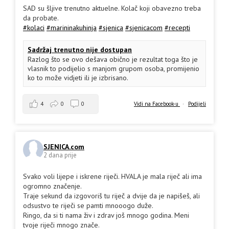
SAD su šljive trenutno aktuelne. Kolač koji obavezno treba
da probate.
#kolaci
#marininakuhinja
#sjenica
#sjenicacom
#recepti
Sadržaj trenutno nije dostupan
Razlog što se ovo dešava obično je rezultat toga što je
vlasnik to podijelio s manjom grupom osoba, promijenio
ko to može vidjeti ili je izbrisano.
4
0
0
Vidi na Facebook-u
·
Podijeli
SJENICA.com
2 dana prije
Svako voli lijepe i iskrene riječi. HVALA je mala riječ ali ima
ogromno značenje.
Traje sekund da izgovoriš tu riječ a dvije da je napišeš, ali
odsustvo te riječi se pamti mnooogo duže.
Ringo, da si ti nama živ i zdrav još mnogo godina. Meni
tvoje riječi mnogo znače.