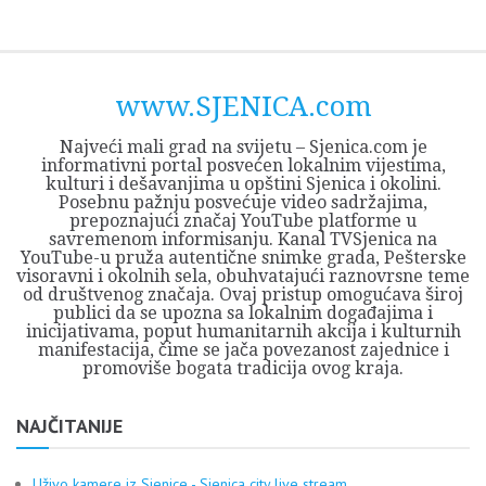
Skip
Opština
JEZERO
FORUM
Početna
Istorija
Privreda
Kultura
Geografija
O
REGIONALNI
ZMAJEVAC
TV
TV
OGLASI
Kontakt
to
Sjenica
Opštine
tvrđavi
CENTAR
iz
SJENICA
content
Sjenica
Sandžaka
www.SJENICA.com
Najveći mali grad na svijetu – Sjenica.com je
informativni portal posvećen lokalnim vijestima,
kulturi i dešavanjima u opštini Sjenica i okolini.
Posebnu pažnju posvećuje video sadržajima,
prepoznajući značaj YouTube platforme u
savremenom informisanju. Kanal TVSjenica na
YouTube-u pruža autentične snimke grada, Pešterske
visoravni i okolnih sela, obuhvatajući raznovrsne teme
od društvenog značaja. Ovaj pristup omogućava široj
publici da se upozna sa lokalnim događajima i
inicijativama, poput humanitarnih akcija i kulturnih
manifestacija, čime se jača povezanost zajednice i
promoviše bogata tradicija ovog kraja.
NAJČITANIJE
Uživo kamere iz Sjenice - Sjenica city live stream