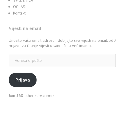
TV SJENICA
OGLASI
Kontakt
Vijesti na email
Unesite vašu email adresu i dobijajte sve vijesti na email. 360
prijave za čitanje vijesti u sandučetu već imamo.
Adresa
e-
pošte
Prijava
Join 360 other subscribers