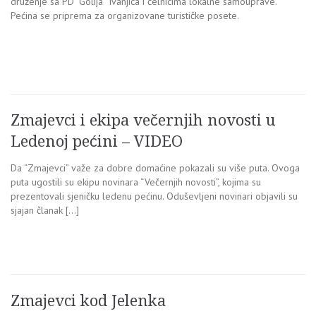
druženje sa PD “Golija” Ivanjica i čelnicima lokalne samouprave.
Pećina se priprema za organizovane turističke posete.
Zmajevci i ekipa večernjih novosti u
Ledenoj pećini – VIDEO
Da “Zmajevci” važe za dobre domaćine pokazali su više puta. Ovoga
puta ugostili su ekipu novinara “Večernjih novosti”, kojima su
prezentovali sjeničku ledenu pećinu. Oduševljeni novinari objavili su
sjajan članak […]
Zmajevci kod Jelenka