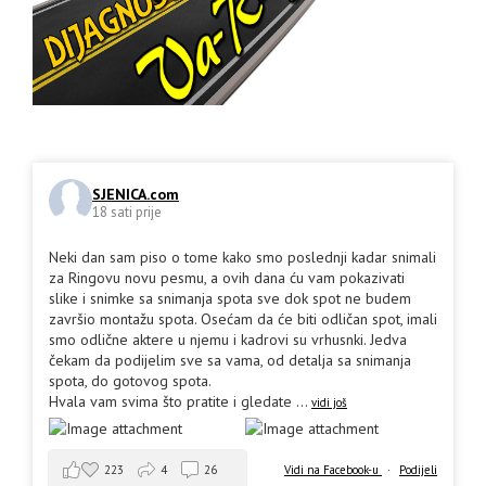
SJENICA.com
18 sati prije
Neki dan sam piso o tome kako smo poslednji kadar snimali
za Ringovu novu pesmu, a ovih dana ću vam pokazivati
slike i snimke sa snimanja spota sve dok spot ne budem
završio montažu spota. Osećam da će biti odličan spot, imali
smo odlične aktere u njemu i kadrovi su vrhusnki. Jedva
čekam da podijelim sve sa vama, od detalja sa snimanja
spota, do gotovog spota.
Hvala vam svima što pratite i gledate
...
vidi još
223
4
26
Vidi na Facebook-u
·
Podijeli