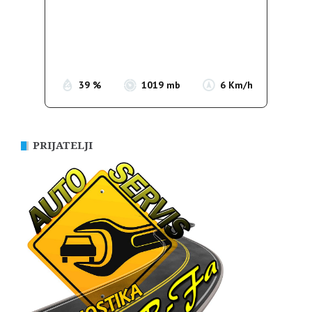
Wind Gust:
7 Km/h
Clouds:
0%
Sunrise:
05:39
Sunset:
19:51
39 %
1019 mb
6 Km/h
PRIJATELJI