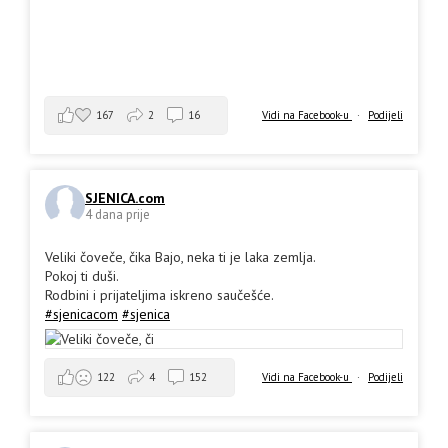
167
2
16
Vidi na Facebook-u
·
Podijeli
SJENICA.com
4 dana prije
Veliki čoveče, čika Bajo, neka ti je laka zemlja.
Pokoj ti duši.
Rodbini i prijateljima iskreno saučešće.
#sjenicacom
#sjenica
Vidi na Facebook-u
·
Podijeli
122
4
152