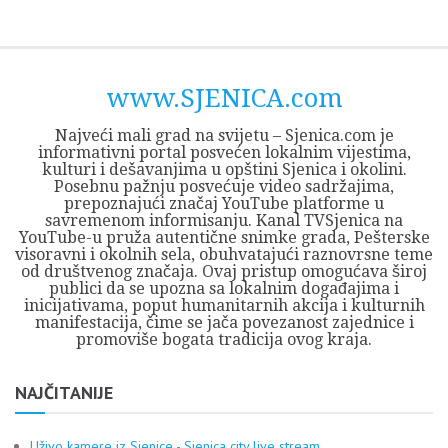
Skip
Opština
JEZERO
FORUM
Početna
Istorija
Privreda
Kultura
Geografija
O
REGIONALNI
ZMAJEVAC
TV
TV
OGLASI
Kontakt
to
Sjenica
Opštine
tvrđavi
CENTAR
iz
SJENICA
content
Sjenica
Sandžaka
www.SJENICA.com
Najveći mali grad na svijetu – Sjenica.com je
informativni portal posvećen lokalnim vijestima,
kulturi i dešavanjima u opštini Sjenica i okolini.
Posebnu pažnju posvećuje video sadržajima,
prepoznajući značaj YouTube platforme u
savremenom informisanju. Kanal TVSjenica na
YouTube-u pruža autentične snimke grada, Pešterske
visoravni i okolnih sela, obuhvatajući raznovrsne teme
od društvenog značaja. Ovaj pristup omogućava široj
publici da se upozna sa lokalnim događajima i
inicijativama, poput humanitarnih akcija i kulturnih
manifestacija, čime se jača povezanost zajednice i
promoviše bogata tradicija ovog kraja.
NAJČITANIJE
Uživo kamere iz Sjenice - Sjenica city live stream