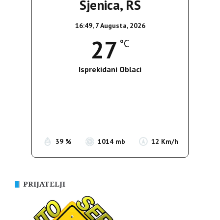
Sjenica, RS
16:49,
7 Augusta, 2026
27
°C
Isprekidani Oblaci
Wind Gust:
18 Km/h
Clouds:
70%
Sunrise:
05:36
Sunset:
19:55
39 %
1014 mb
12 Km/h
PRIJATELJI