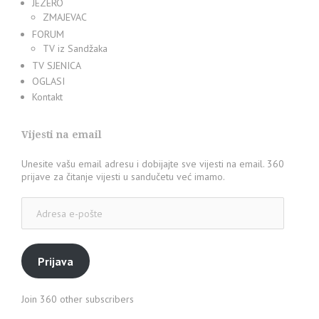
JEZERO
ZMAJEVAC
FORUM
TV iz Sandžaka
TV SJENICA
OGLASI
Kontakt
Vijesti na email
Unesite vašu email adresu i dobijajte sve vijesti na email. 360
prijave za čitanje vijesti u sandučetu već imamo.
Adresa
e-
pošte
Prijava
Join 360 other subscribers