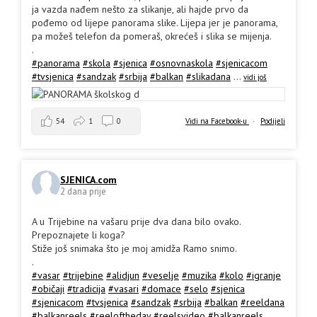
ja vazda nađem nešto za slikanje, ali hajde prvo da
pođemo od lijepe panorama slike. Lijepa jer je panorama,
pa možeš telefon da pomeraš, okrećeš i slika se mijenja.
.
#panorama
#skola
#sjenica
#osnovnaskola
#sjenicacom
#tvsjenica
#sandzak
#srbija
#balkan
#slikadana
...
vidi još
54
1
0
Vidi na Facebook-u
·
Podijeli
SJENICA.com
2 dana prije
A u Trijebine na vašaru prije dva dana bilo ovako.
Prepoznajete li koga?
Stiže još snimaka što je moj amidža Ramo snimo.
.
#vasar
#trijebine
#alidjun
#veselje
#muzika
#kolo
#igranje
#običaji
#tradicija
#vasari
#domace
#selo
#sjenica
#sjenicacom
#tvsjenica
#sandzak
#srbija
#balkan
#reeldana
#balkanreels
#reeloftheday
#reelsvideo
#balkanreels