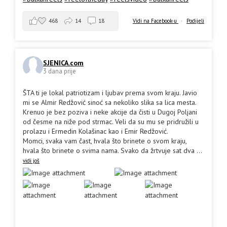
468
14
18
Vidi na Facebook-u
·
Podijeli
SJENICA.com
3 dana prije
ŠTA ti je lokal patriotizam i ljubav prema svom kraju. Javio
mi se Almir Redžović sinoć sa nekoliko slika sa lica mesta.
Krenuo je bez poziva i neke akcije da čisti u Dugoj Poljani
od česme na niže pod strmac. Veli da su mu se pridružili u
prolazu i Ermedin Kolašinac kao i Emir Redžović.
Momci, svaka vam čast, hvala što brinete o svom kraju,
hvala što brinete o svima nama. Svako da žrtvuje sat dva
...
vidi još