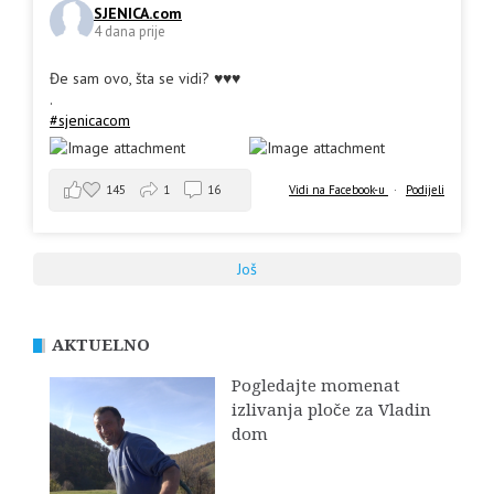
SJENICA.com
4 dana prije
Đe sam ovo, šta se vidi? ♥️♥️♥️
.
#sjenicacom
145
1
16
Vidi na Facebook-u
·
Podijeli
Još
AKTUELNO
Pogledajte momenat
izlivanja ploče za Vladin
dom