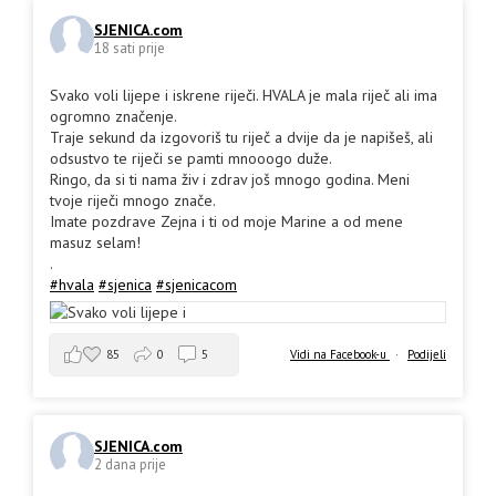
SJENICA.com
18 sati prije
Svako voli lijepe i iskrene riječi. HVALA je mala riječ ali ima
ogromno značenje.
Traje sekund da izgovoriš tu riječ a dvije da je napišeš, ali
odsustvo te riječi se pamti mnooogo duže.
Ringo, da si ti nama živ i zdrav još mnogo godina. Meni
tvoje riječi mnogo znače.
Imate pozdrave Zejna i ti od moje Marine a od mene
masuz selam!
.
#hvala
#sjenica
#sjenicacom
85
0
5
Vidi na Facebook-u
·
Podijeli
SJENICA.com
2 dana prije