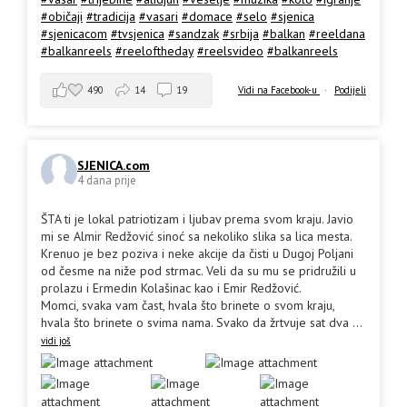
#običaji
#tradicija
#vasari
#domace
#selo
#sjenica
#sjenicacom
#tvsjenica
#sandzak
#srbija
#balkan
#reeldana
#balkanreels
#reeloftheday
#reelsvideo
#balkanreels
490
14
19
Vidi na Facebook-u
·
Podijeli
SJENICA.com
4 dana prije
ŠTA ti je lokal patriotizam i ljubav prema svom kraju. Javio
mi se Almir Redžović sinoć sa nekoliko slika sa lica mesta.
Krenuo je bez poziva i neke akcije da čisti u Dugoj Poljani
od česme na niže pod strmac. Veli da su mu se pridružili u
prolazu i Ermedin Kolašinac kao i Emir Redžović.
Momci, svaka vam čast, hvala što brinete o svom kraju,
hvala što brinete o svima nama. Svako da žrtvuje sat dva
...
vidi još