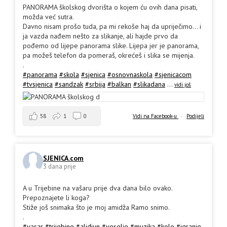
PANORAMA školskog dvorišta o kojem ću ovih dana pisati,
možda već sutra.
Davno nisam prošo tuda, pa mi rekoše haj da upriječimo... i
ja vazda nađem nešto za slikanje, ali hajde prvo da
pođemo od lijepe panorama slike. Lijepa jer je panorama,
pa možeš telefon da pomeraš, okrećeš i slika se mijenja.
.
#panorama
#skola
#sjenica
#osnovnaskola
#sjenicacom
#tvsjenica
#sandzak
#srbija
#balkan
#slikadana
...
vidi još
58
1
0
Vidi na Facebook-u
·
Podijeli
SJENICA.com
3 dana prije
A u Trijebine na vašaru prije dva dana bilo ovako.
Prepoznajete li koga?
Stiže još snimaka što je moj amidža Ramo snimo.
.
#vasar
#trijebine
#alidjun
#veselje
#muzika
#kolo
#igranje