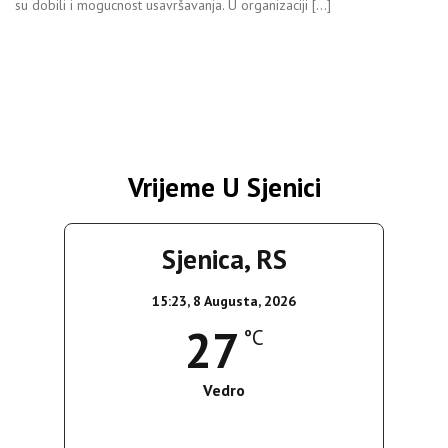
su dobili i mogucnost usavršavanja. U organizaciji […]
Vrijeme U Sjenici
Sjenica, RS
15:23,
8 Augusta, 2026
27
°C
Vedro
Wind Gust:
13 Km/h
Clouds:
0%