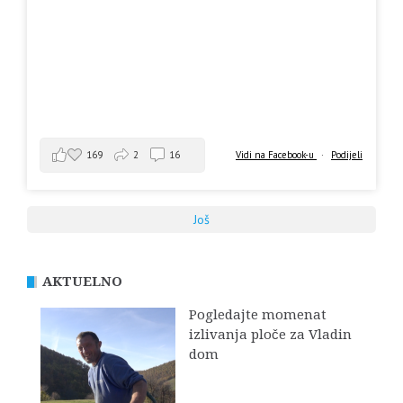
169
2
16
Vidi na Facebook-u
·
Podijeli
Još
AKTUELNO
Pogledajte momenat
izlivanja ploče za Vladin
dom