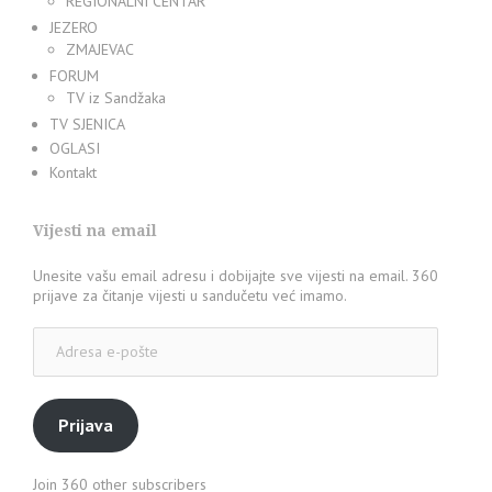
REGIONALNI CENTAR
JEZERO
ZMAJEVAC
FORUM
TV iz Sandžaka
TV SJENICA
OGLASI
Kontakt
Vijesti na email
Unesite vašu email adresu i dobijajte sve vijesti na email. 360
prijave za čitanje vijesti u sandučetu već imamo.
Adresa
e-
pošte
Prijava
Join 360 other subscribers