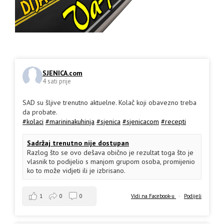
SJENICA.com
4 sati prije
SAD su šljive trenutno aktuelne. Kolač koji obavezno treba
da probate.
#kolaci
#marininakuhinja
#sjenica
#sjenicacom
#recepti
Sadržaj trenutno nije dostupan
Razlog što se ovo dešava obično je rezultat toga što je
vlasnik to podijelio s manjom grupom osoba, promijenio
ko to može vidjeti ili je izbrisano.
1
0
0
Vidi na Facebook-u
·
Podijeli