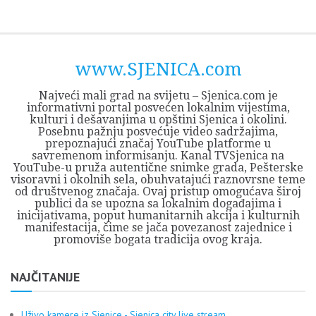
Skip
Opština
JEZERO
FORUM
Početna
Istorija
Privreda
Kultura
Geografija
O
REGIONALNI
ZMAJEVAC
TV
TV
OGLASI
Kontakt
to
Sjenica
Opštine
tvrđavi
CENTAR
iz
SJENICA
content
Sjenica
Sandžaka
www.SJENICA.com
Najveći mali grad na svijetu – Sjenica.com je
informativni portal posvećen lokalnim vijestima,
kulturi i dešavanjima u opštini Sjenica i okolini.
Posebnu pažnju posvećuje video sadržajima,
prepoznajući značaj YouTube platforme u
savremenom informisanju. Kanal TVSjenica na
YouTube-u pruža autentične snimke grada, Pešterske
visoravni i okolnih sela, obuhvatajući raznovrsne teme
od društvenog značaja. Ovaj pristup omogućava široj
publici da se upozna sa lokalnim događajima i
inicijativama, poput humanitarnih akcija i kulturnih
manifestacija, čime se jača povezanost zajednice i
promoviše bogata tradicija ovog kraja.
NAJČITANIJE
Uživo kamere iz Sjenice - Sjenica city live stream