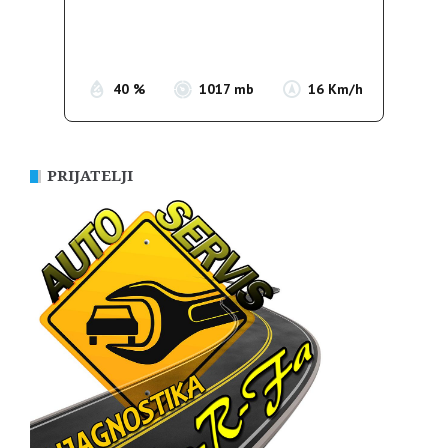
Sunrise:
05:37
Sunset:
19:54
40 %
1017 mb
16 Km/h
PRIJATELJI