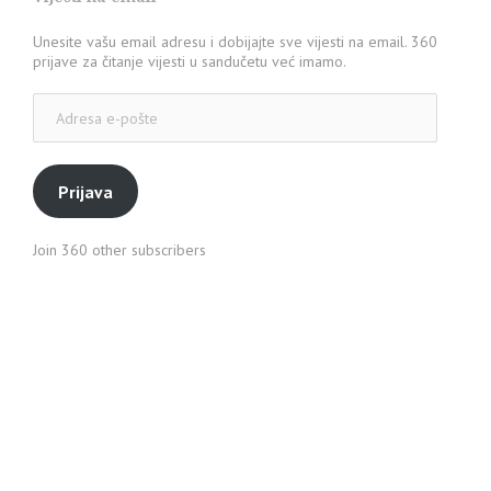
Unesite vašu email adresu i dobijajte sve vijesti na email. 360
prijave za čitanje vijesti u sandučetu već imamo.
Adresa
e-
pošte
Prijava
Join 360 other subscribers