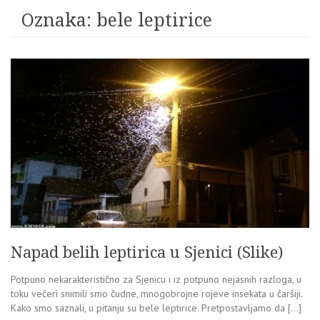
Oznaka:
bele leptirice
Napad belih leptirica u Sjenici (Slike)
Potpuno nekarakteristično za Sjenicu i iz potpuno nejasnih razloga, u
toku večeri snimili smo čudne, mnogobrojne rojeve insekata u čaršiji.
Kako smo saznali, u pitanju su bele leptirice. Pretpostavljamo da […]