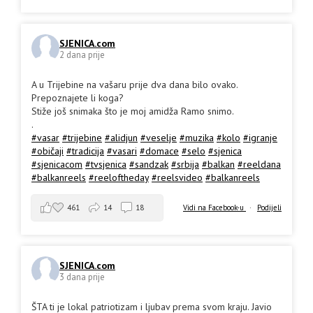
SJENICA.com
2 dana prije
A u Trijebine na vašaru prije dva dana bilo ovako.
Prepoznajete li koga?
Stiže još snimaka što je moj amidža Ramo snimo.
.
#vasar
#trijebine
#alidjun
#veselje
#muzika
#kolo
#igranje
#običaji
#tradicija
#vasari
#domace
#selo
#sjenica
#sjenicacom
#tvsjenica
#sandzak
#srbija
#balkan
#reeldana
#balkanreels
#reeloftheday
#reelsvideo
#balkanreels
461
14
18
Vidi na Facebook-u
·
Podijeli
SJENICA.com
3 dana prije
ŠTA ti je lokal patriotizam i ljubav prema svom kraju. Javio