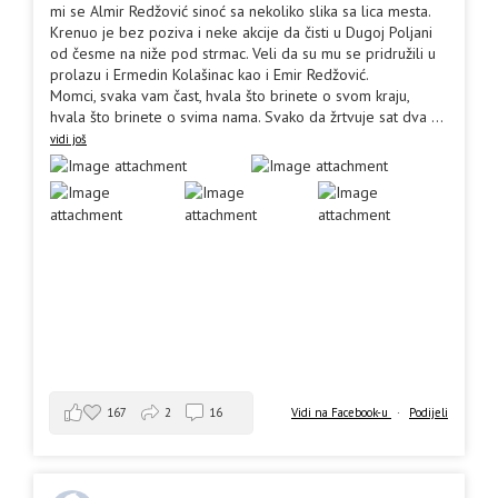
mi se Almir Redžović sinoć sa nekoliko slika sa lica mesta.
Krenuo je bez poziva i neke akcije da čisti u Dugoj Poljani
od česme na niže pod strmac. Veli da su mu se pridružili u
prolazu i Ermedin Kolašinac kao i Emir Redžović.
Momci, svaka vam čast, hvala što brinete o svom kraju,
hvala što brinete o svima nama. Svako da žrtvuje sat dva
...
vidi još
167
2
16
Vidi na Facebook-u
·
Podijeli