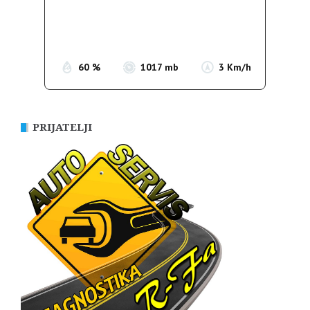
Clouds:
8%
Sunrise:
05:36
Sunset:
19:55
60 %
1017 mb
3 Km/h
PRIJATELJI