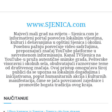
Skip
Opština
JEZERO
FORUM
Početna
Istorija
Privreda
Kultura
Geografija
O
REGIONALNI
ZMAJEVAC
TV
TV
OGLASI
Kontakt
to
Sjenica
Opštine
tvrđavi
CENTAR
iz
SJENICA
content
Sjenica
Sandžaka
www.SJENICA.com
Najveći mali grad na svijetu – Sjenica.com je
informativni portal posvećen lokalnim vijestima,
kulturi i dešavanjima u opštini Sjenica i okolini.
Posebnu pažnju posvećuje video sadržajima,
prepoznajući značaj YouTube platforme u
savremenom informisanju. Kanal TVSjenica na
YouTube-u pruža autentične snimke grada, Pešterske
visoravni i okolnih sela, obuhvatajući raznovrsne teme
od društvenog značaja. Ovaj pristup omogućava široj
publici da se upozna sa lokalnim događajima i
inicijativama, poput humanitarnih akcija i kulturnih
manifestacija, čime se jača povezanost zajednice i
promoviše bogata tradicija ovog kraja.
NAJČITANIJE
Uživo kamere iz Sjenice - Sjenica city live stream