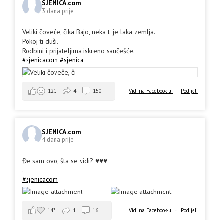
SJENICA.com
3 dana prije
Veliki čoveče, čika Bajo, neka ti je laka zemlja.
Pokoj ti duši.
Rodbini i prijateljima iskreno saučešće.
#sjenicacom
#sjenica
Vidi na Facebook-u
·
Podijeli
121
4
150
SJENICA.com
4 dana prije
Đe sam ovo, šta se vidi? ♥️♥️♥️
.
#sjenicacom
143
1
16
Vidi na Facebook-u
·
Podijeli