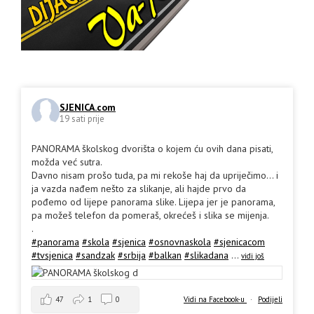
SJENICA.com
19 sati prije
PANORAMA školskog dvorišta o kojem ću ovih dana pisati,
možda već sutra.
Davno nisam prošo tuda, pa mi rekoše haj da upriječimo... i
ja vazda nađem nešto za slikanje, ali hajde prvo da
pođemo od lijepe panorama slike. Lijepa jer je panorama,
pa možeš telefon da pomeraš, okrećeš i slika se mijenja.
.
#panorama
#skola
#sjenica
#osnovnaskola
#sjenicacom
#tvsjenica
#sandzak
#srbija
#balkan
#slikadana
...
vidi još
47
1
0
Vidi na Facebook-u
·
Podijeli