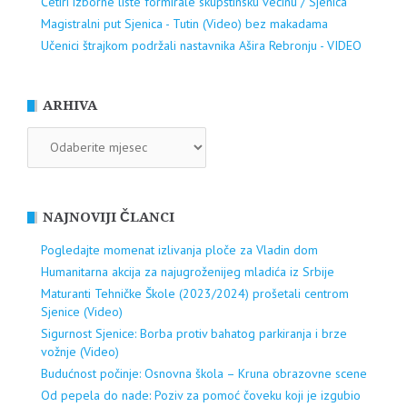
Četiri izborne liste formirale skupštinsku većinu / Sjenica
Magistralni put Sjenica - Tutin (Video) bez makadama
Učenici štrajkom podržali nastavnika Ašira Rebronju - VIDEO
ARHIVA
ARHIVA
NAJNOVIJI ČLANCI
Pogledajte momenat izlivanja ploče za Vladin dom
Humanitarna akcija za najugroženijeg mladića iz Srbije
Maturanti Tehničke Škole (2023/2024) prošetali centrom
Sjenice (Video)
Sigurnost Sjenice: Borba protiv bahatog parkiranja i brze
vožnje (Video)
Budućnost počinje: Osnovna škola – Kruna obrazovne scene
Od pepela do nade: Poziv za pomoć čoveku koji je izgubio