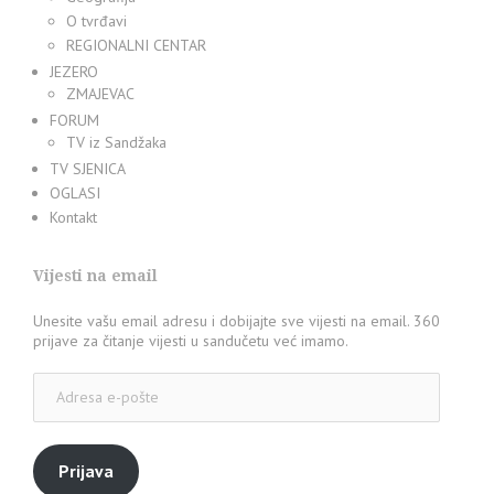
O tvrđavi
REGIONALNI CENTAR
JEZERO
ZMAJEVAC
FORUM
TV iz Sandžaka
TV SJENICA
OGLASI
Kontakt
Vijesti na email
Unesite vašu email adresu i dobijajte sve vijesti na email. 360
prijave za čitanje vijesti u sandučetu već imamo.
Adresa
e-
pošte
Prijava