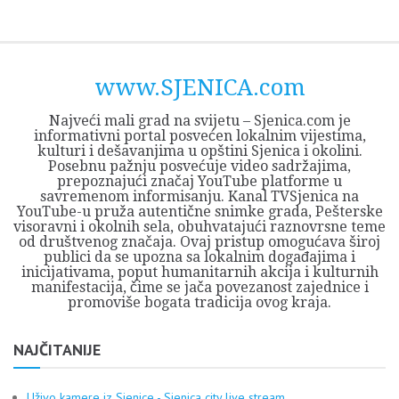
Skip
Opština
JEZERO
FORUM
Početna
Istorija
Privreda
Kultura
Geografija
O
REGIONALNI
ZMAJEVAC
TV
TV
OGLASI
Kontakt
to
Sjenica
Opštine
tvrđavi
CENTAR
iz
SJENICA
content
Sjenica
Sandžaka
www.SJENICA.com
Najveći mali grad na svijetu – Sjenica.com je
informativni portal posvećen lokalnim vijestima,
kulturi i dešavanjima u opštini Sjenica i okolini.
Posebnu pažnju posvećuje video sadržajima,
prepoznajući značaj YouTube platforme u
savremenom informisanju. Kanal TVSjenica na
YouTube-u pruža autentične snimke grada, Pešterske
visoravni i okolnih sela, obuhvatajući raznovrsne teme
od društvenog značaja. Ovaj pristup omogućava široj
publici da se upozna sa lokalnim događajima i
inicijativama, poput humanitarnih akcija i kulturnih
manifestacija, čime se jača povezanost zajednice i
promoviše bogata tradicija ovog kraja.
NAJČITANIJE
Uživo kamere iz Sjenice - Sjenica city live stream