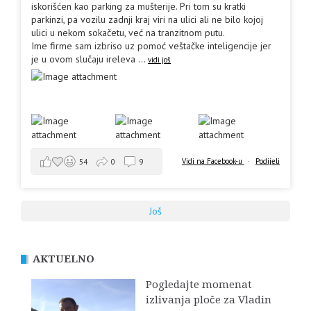
iskorišćen kao parking za mušterije. Pri tom su kratki
parkinzi, pa vozilu zadnji kraj viri na ulici ali ne bilo kojoj
ulici u nekom sokačetu, već na tranzitnom putu.
Ime firme sam izbriso uz pomoć veštačke inteligencije jer
je u ovom slučaju ireleva
...
vidi još
Vidi na Facebook-u
·
Podijeli
54
0
9
Još
AKTUELNO
Pogledajte momenat
izlivanja ploče za Vladin