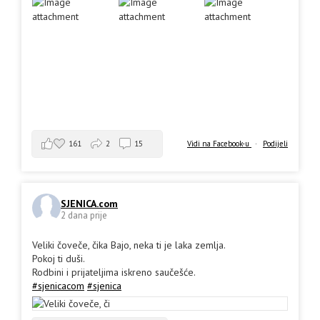
161
2
15
Vidi na Facebook-u
·
Podijeli
SJENICA.com
2 dana prije
Veliki čoveče, čika Bajo, neka ti je laka zemlja.
Pokoj ti duši.
Rodbini i prijateljima iskreno saučešće.
#sjenicacom
#sjenica