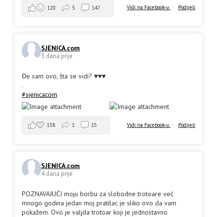
Vidi na Facebook-u
·
Podijeli
120
5
147
SJENICA.com
3 dana prije
Đe sam ovo, šta se vidi? ♥️♥️♥️
.
#sjenicacom
138
1
15
Vidi na Facebook-u
·
Podijeli
SJENICA.com
4 dana prije
POZNAVAJUĆI moju borbu za slobodne trotoare već
mnogo godina jedan moj pratilac je sliko ovo da vam
pokažem. Ovo je valjda trotoar koji je jednostavno