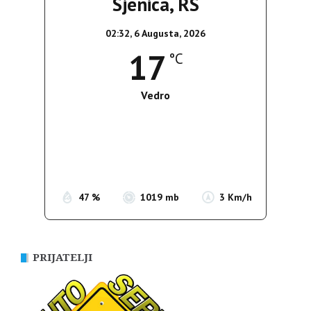
Sjenica, RS
02:32,
6 Augusta, 2026
17
°C
Vedro
Wind Gust:
3 Km/h
Clouds:
0%
Sunrise:
05:35
Sunset:
19:56
47 %
1019 mb
3 Km/h
PRIJATELJI