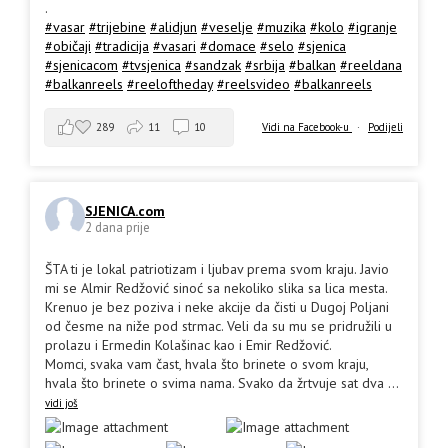
.
#vasar
#trijebine
#alidjun
#veselje
#muzika
#kolo
#igranje
#običaji
#tradicija
#vasari
#domace
#selo
#sjenica
#sjenicacom
#tvsjenica
#sandzak
#srbija
#balkan
#reeldana
#balkanreels
#reeloftheday
#reelsvideo
#balkanreels
289
11
10
Vidi na Facebook-u
·
Podijeli
SJENICA.com
2 dana prije
ŠTA ti je lokal patriotizam i ljubav prema svom kraju. Javio
mi se Almir Redžović sinoć sa nekoliko slika sa lica mesta.
Krenuo je bez poziva i neke akcije da čisti u Dugoj Poljani
od česme na niže pod strmac. Veli da su mu se pridružili u
prolazu i Ermedin Kolašinac kao i Emir Redžović.
Momci, svaka vam čast, hvala što brinete o svom kraju,
hvala što brinete o svima nama. Svako da žrtvuje sat dva
...
vidi još