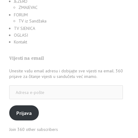
JEZERO
ZMAJEVAC
FORUM
TV iz Sandžaka
TV SJENICA
OGLASI
Kontakt
Vijesti na email
Unesite vašu email adresu i dobijajte sve vijesti na email. 360
prijave za čitanje vijesti u sandučetu već imamo.
Adresa
e-
pošte
Prijava
Join 360 other subscribers