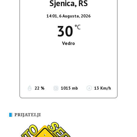
Sjenica, RS
14:01,
6 Augusta, 2026
30
°C
Vedro
Wind Gust:
12 Km/h
Clouds:
2%
Sunrise:
05:35
Sunset:
19:56
22 %
1015 mb
13 Km/h
PRIJATELJI