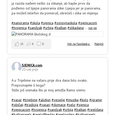
ja vazda nađem nešto za slikanje, ali hajde prvo da
pođemo od lijepe panorama slike. Lijepa jer je panorama,
pa možeš telefon da pomeraš, okrećeš i slika se mijenja.
.
#panorama
#skola
#sjenica
#osnovnaskola
#sjenicacom
#tvsjenica
#sandzak
#srbija
#balkan
#slikadana
...
vidi još
15
0
0
Vidi na Facebook-u
·
Podijeli
SJENICA.com
20 sati prije
A u Trijebine na vašaru prije dva dana bilo ovako.
Prepoznajete li koga?
Stiže još snimaka što je moj amidža Ramo snimo.
.
#vasar
#trijebine
#alidjun
#veselje
#muzika
#kolo
#igranje
#običaji
#tradicija
#vasari
#domace
#selo
#sjenica
#sjenicacom
#tvsjenica
#sandzak
#srbija
#balkan
#reeldana
#balkanreels
#reeloftheday
#reelsvideo
#balkanreels