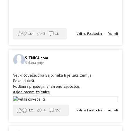
164
2
16
Vidi na Facebook-u
·
Podijeli
SJENICA.com
3 dana prije
Veliki čoveče, čika Bajo, neka ti je laka zemlja.
Pokoj ti duši.
Rodbini i prijateljima iskreno saučešće.
#sjenicacom
#sjenica
Vidi na Facebook-u
·
Podijeli
121
4
150