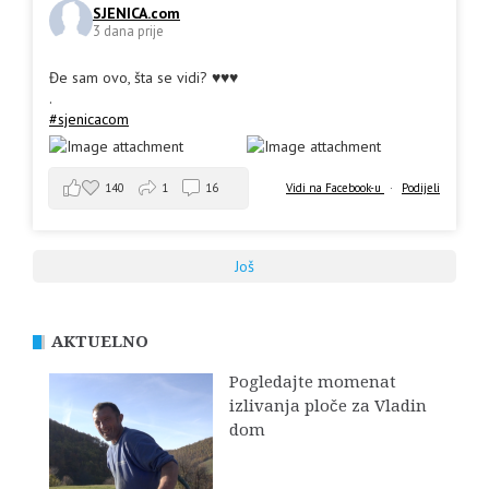
SJENICA.com
3 dana prije
Đe sam ovo, šta se vidi? ♥️♥️♥️
.
#sjenicacom
140
1
16
Vidi na Facebook-u
·
Podijeli
Još
AKTUELNO
Pogledajte momenat
izlivanja ploče za Vladin
dom