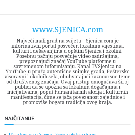
Skip
Opština
JEZERO
FORUM
Početna
Istorija
Privreda
Kultura
Geografija
O
REGIONALNI
ZMAJEVAC
TV
TV
OGLASI
Kontakt
to
Sjenica
Opštine
tvrđavi
CENTAR
iz
SJENICA
content
Sjenica
Sandžaka
www.SJENICA.com
Najveći mali grad na svijetu – Sjenica.com je
informativni portal posvećen lokalnim vijestima,
kulturi i dešavanjima u opštini Sjenica i okolini.
Posebnu pažnju posvećuje video sadržajima,
prepoznajući značaj YouTube platforme u
savremenom informisanju. Kanal TVSjenica na
YouTube-u pruža autentične snimke grada, Pešterske
visoravni i okolnih sela, obuhvatajući raznovrsne teme
od društvenog značaja. Ovaj pristup omogućava široj
publici da se upozna sa lokalnim događajima i
inicijativama, poput humanitarnih akcija i kulturnih
manifestacija, čime se jača povezanost zajednice i
promoviše bogata tradicija ovog kraja.
NAJČITANIJE
Uživo kamere iz Sjenice - Sjenica city live stream