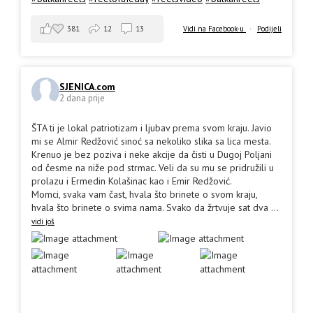
381
12
13
Vidi na Facebook-u
·
Podijeli
SJENICA.com
2 dana prije
ŠTA ti je lokal patriotizam i ljubav prema svom kraju. Javio
mi se Almir Redžović sinoć sa nekoliko slika sa lica mesta.
Krenuo je bez poziva i neke akcije da čisti u Dugoj Poljani
od česme na niže pod strmac. Veli da su mu se pridružili u
prolazu i Ermedin Kolašinac kao i Emir Redžović.
Momci, svaka vam čast, hvala što brinete o svom kraju,
hvala što brinete o svima nama. Svako da žrtvuje sat dva
...
vidi još