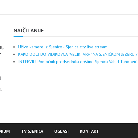
NAJČITANIJE
a,
Uživo kamere iz Sjenice - Sjenica city live stream
.
KAKO DOĆI DO VIDIKOVCA "VELIKI VRH" NA SJENIČKOM JEZERU /
INTERVJU: Pomoćnik predsednika opštine Sjenica Vahid Tahirović
i
a
ORUM
TV SJENICA
OGLASI
KONTAKT