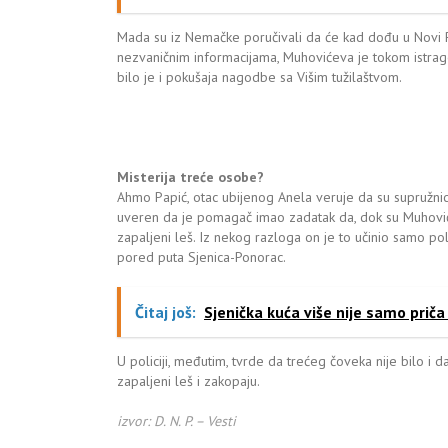
Mada su iz Nemačke poručivali da će kad dođu u Novi Pa
nezvaničnim informacijama, Muhovićeva je tokom istra
bilo je i pokušaja nagodbe sa Višim tužilaštvom.
Misterija treće osobe?
Ahmo Papić, otac ubijenog Anela veruje da su supružnic
uveren da je pomagač imao zadatak da, dok su Muhovići
zapaljeni leš. Iz nekog razloga on je to učinio samo p
pored puta Sjenica-Ponorac.
Čitaj još:
Sjenička kuća više nije samo priča 
U policiji, međutim, tvrde da trećeg čoveka nije bilo i 
zapaljeni leš i zakopaju.
izvor: D. N. P. – Vesti