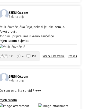
SJENICA.com
3 dana prije
Veliki čoveče, čika Bajo, neka ti je laka zemlja.
Pokoj ti duši.
Rodbini i prijateljima iskreno saučešće.
#sjenicacom
#sjenica
Vidi na Facebook-u
·
Podijeli
121
4
150
SJENICA.com
4 dana prije
Đe sam ovo, šta se vidi? ♥️♥️♥️
#sjenicacom