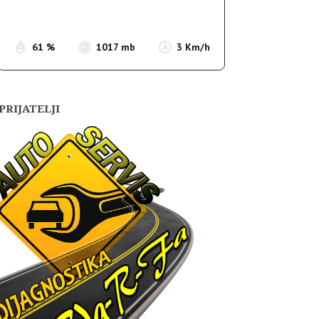
Sunset:
19:55
61 %
1017 mb
3 Km/h
PRIJATELJI