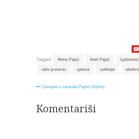
Tagged
Ahmo Papić
Anel Papić
Ljubavnici
selo ponorac
sjenica
suđenje
ubistvo
Navigacija
Zavejani u zaseoku Papići (Video)
članaka
Komentariši