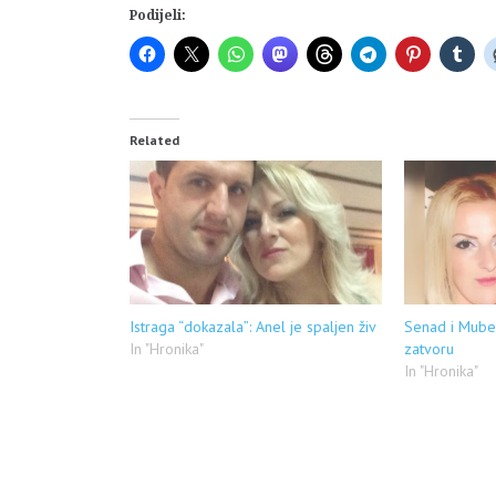
Podijeli:
Related
Istraga “dokazala”: Anel je spaljen živ
Senad i Mube
In "Hronika"
zatvoru
In "Hronika"