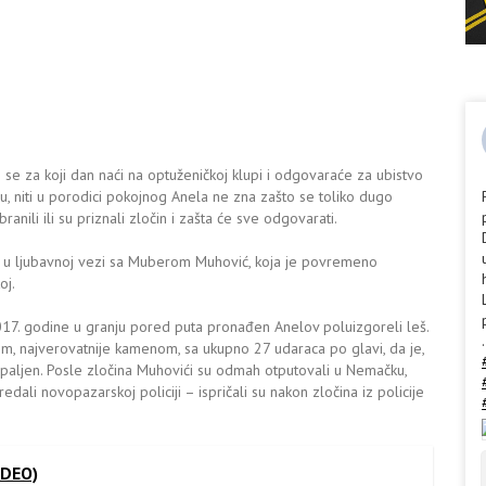
 se za koji dan naći na optuženičkoj klupi i odgovaraće za ubistvo
u, niti u porodici pokojnog Anela ne zna zašto se toliko dugo
anili ili su priznali zločin i zašta će sve odgovarati.
io u ljubavnoj vezi sa Muberom Muhović, koja je povremeno
oj.
2017. godine u granju pored puta pronađen Anelov poluizgoreli leš.
.
m, najverovatnije kamenom, sa ukupno 27 udaraca po glavi, da je,
apaljen. Posle zločina Muhovići su odmah otputovali u Nemačku,
dali novopazarskoj policiji – ispričali su nakon zločina iz policije
VIDEO)