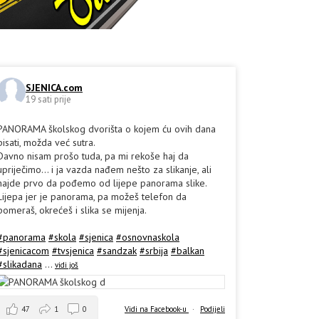
SJENICA.com
19 sati prije
PANORAMA školskog dvorišta o kojem ću ovih dana
pisati, možda već sutra.
Davno nisam prošo tuda, pa mi rekoše haj da
upriječimo... i ja vazda nađem nešto za slikanje, ali
hajde prvo da pođemo od lijepe panorama slike.
Lijepa jer je panorama, pa možeš telefon da
pomeraš, okrećeš i slika se mijenja.
#panorama
#skola
#sjenica
#osnovnaskola
#sjenicacom
#tvsjenica
#sandzak
#srbija
#balkan
#slikadana
...
vidi još
47
1
0
Vidi na Facebook-u
·
Podijeli