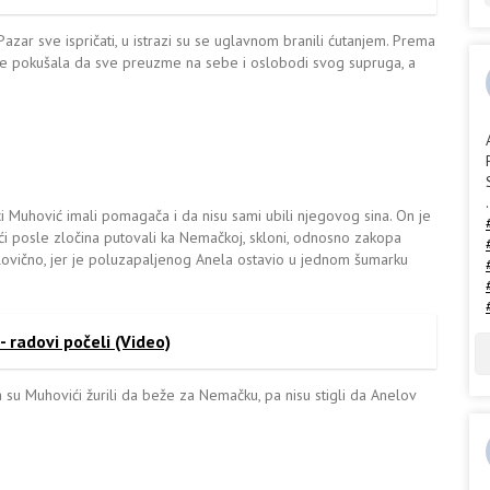
zar sve ispričati, u istrazi su se uglavnom branili ćutanjem. Prema
ge pokušala da sve preuzme na sebe i oslobodi svog supruga, a
.
i Muhović imali pomagača i da nisu sami ubili njegovog sina. On je
 posle zločina putovali ka Nemačkoj, skloni, odnosno zakopa
olovično, jer je poluzapaljenog Anela ostavio u jednom šumarku
- radovi počeli (Video)
da su Muhovići žurili da beže za Nemačku, pa nisu stigli da Anelov