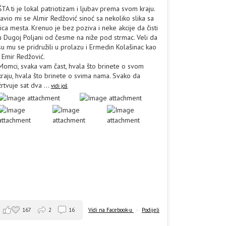
ŠTA ti je lokal patriotizam i ljubav prema svom kraju.
Javio mi se Almir Redžović sinoć sa nekoliko slika sa
lica mesta. Krenuo je bez poziva i neke akcije da čisti
u Dugoj Poljani od česme na niže pod strmac. Veli da
su mu se pridružili u prolazu i Ermedin Kolašinac kao
i Emir Redžović.
Momci, svaka vam čast, hvala što brinete o svom
kraju, hvala što brinete o svima nama. Svako da
žrtvuje sat dva
...
vidi još
167
2
16
Vidi na Facebook-u
·
Podijeli