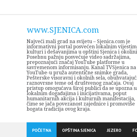
Skip
to
content
www.SJENICA.com
Najveći mali grad na svijetu – Sjenica.com je
informativni portal posvećen lokalnim vijestim
kulturi i dešavanjima u opštini Sjenica i okolini
Posebnu pažnju posvećuje video sadržajima,
prepoznajući značaj YouTube platforme u
savremenom informisanju. Kanal TVSjenica na
YouTube-u pruža autentične snimke grada,
Pešterske visoravni i okolnih sela, obuhvatajuć
raznovrsne teme od društvenog značaja. Ovaj
pristup omogućava široj publici da se upozna s
lokalnim događajima i inicijativama, poput
humanitarnih akcija i kulturnih manifestacija,
čime se jača povezanost zajednice i promoviše
bogata tradicija ovog kraja.
POČETNA
OPŠTINA SJENICA
JEZERO
F