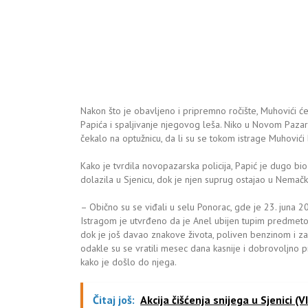
Nakon što je obavljeno i pripremno ročište, Muhovići će
Papića i spaljivanje njegovog leša. Niko u Novom Pazar
čekalo na optužnicu, da li su se tokom istrage Muhovići br
Kako je tvrdila novopazarska policija, Papić je dugo b
dolazila u Sjenicu, dok je njen suprug ostajao u Nemačk
– Obično su se viđali u selu Ponorac, gde je 23. juna 
Istragom je utvrđeno da je Anel ubijen tupim predmeto
dok je još davao znakove života, poliven benzinom i z
odakle su se vratili mesec dana kasnije i dobrovoljno pre
kako je došlo do njega.
Čitaj još:
Akcija čišćenja snijega u Sjenici (