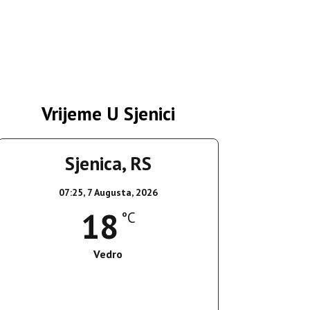
Vrijeme U Sjenici
Sjenica, RS
07:25,
7 Augusta, 2026
18
°C
Vedro
Wind Gust:
3 Km/h
Clouds:
8%
Sunrise:
05:36