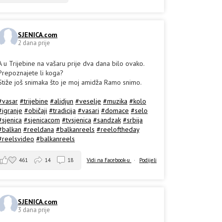
SJENICA.com
2 dana prije
A u Trijebine na vašaru prije dva dana bilo ovako.
Prepoznajete li koga?
Stiže još snimaka što je moj amidža Ramo snimo.
#vasar
#trijebine
#alidjun
#veselje
#muzika
#kolo
#igranje
#običaji
#tradicija
#vasari
#domace
#selo
#sjenica
#sjenicacom
#tvsjenica
#sandzak
#srbija
#balkan
#reeldana
#balkanreels
#reeloftheday
#reelsvideo
#balkanreels
461
14
18
Vidi na Facebook-u
·
Podijeli
SJENICA.com
3 dana prije