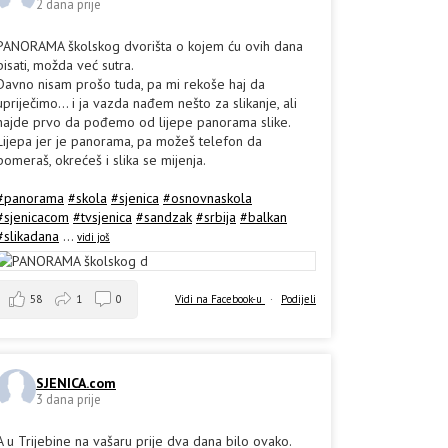
2 dana prije
PANORAMA školskog dvorišta o kojem ću ovih dana
pisati, možda već sutra.
Davno nisam prošo tuda, pa mi rekoše haj da
upriječimo... i ja vazda nađem nešto za slikanje, ali
hajde prvo da pođemo od lijepe panorama slike.
Lijepa jer je panorama, pa možeš telefon da
pomeraš, okrećeš i slika se mijenja.
#panorama
#skola
#sjenica
#osnovnaskola
#sjenicacom
#tvsjenica
#sandzak
#srbija
#balkan
#slikadana
...
vidi još
58
1
0
Vidi na Facebook-u
·
Podijeli
SJENICA.com
3 dana prije
A u Trijebine na vašaru prije dva dana bilo ovako.