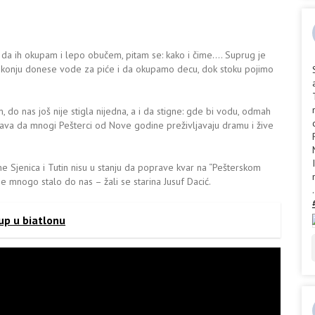
i da ih okupam i lepo obučem, pitam se: kako i čime…. Suprug je
na konju donese vode za piće i da okupamo decu, dok stoku pojimo
 do nas još nije stigla nijedna, a i da stigne: gde bi vodu, odmah
šava da mnogi Pešterci od Nove godine preživljavaju dramu i žive
e Sjenica i Tutin nisu u stanju da poprave kvar na “Pešterskom
je mnogo stalo do nas – žali se starina Jusuf Dacić.
.
up u biatlonu