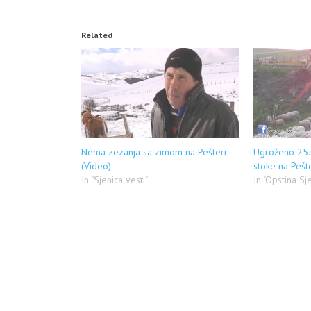
Related
Nema zezanja sa zimom na Pešteri
Ugroženo 25.0
(Video)
stoke na Pešte
In "Sjenica vesti"
In "Opstina Sj