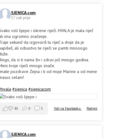
SJENICA.com
17 sati prije
Svako voli lijepe i iskrene riječi. HVALA je mala riječ
ali ima ogromno značenje.
Traje sekund da izgovoriš tu riječ a dvije da je
napišeš, ali odsustvo te riječi se pamti mnooogo
duže.
Ringo, da si ti nama živ i zdrav još mnogo godina.
Meni tvoje riječi mnogo znače.
Imate pozdrave Zejna i ti od moje Marine a od mene
masuz selam!
#hvala
#sjenica
#sjenicacom
85
0
5
Vidi na Facebook-u
·
Podijeli
SJENICA.com