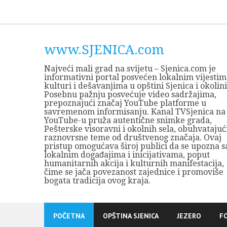
Skip
to
content
www.SJENICA.com
Najveći mali grad na svijetu – Sjenica.com je
informativni portal posvećen lokalnim vijestim
kulturi i dešavanjima u opštini Sjenica i okolini
Posebnu pažnju posvećuje video sadržajima,
prepoznajući značaj YouTube platforme u
savremenom informisanju. Kanal TVSjenica na
YouTube-u pruža autentične snimke grada,
Pešterske visoravni i okolnih sela, obuhvatajuć
raznovrsne teme od društvenog značaja. Ovaj
pristup omogućava široj publici da se upozna s
lokalnim događajima i inicijativama, poput
humanitarnih akcija i kulturnih manifestacija,
čime se jača povezanost zajednice i promoviše
bogata tradicija ovog kraja.
POČETNA
OPŠTINA SJENICA
JEZERO
F