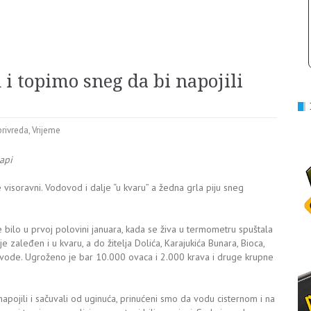
i topimo sneg da bi napojili
privreda
,
Vrijeme
api
 visoravni. Vodovod i dalje “u kvaru” a žedna grla piju sneg
 bilo u prvoj polovini januara, kada se živa u termometru spuštala
 zaleđen i u kvaru, a do žitelja Dolića, Karajukića Bunara, Bioca,
p vode. Ugroženo je bar 10.000 ovaca i 2.000 krava i druge krupne
pojili i sačuvali od uginuća, prinućeni smo da vodu cisternom i na