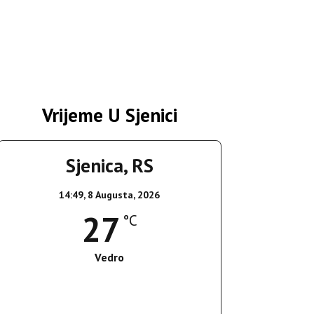
Vrijeme U Sjenici
Sjenica, RS
14:49,
8 Augusta, 2026
27
°C
Vedro
Wind Gust:
12 Km/h
Clouds:
0%
Sunrise:
05:37