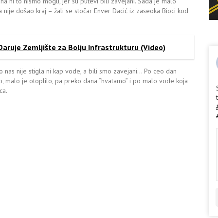
a ni to nismo mogli, jer su putevi bili zavejani. Sada je malo
a nije došao kraj – žali se stočar Enver Dacić iz zaseoka Bioci kod
Daruje Zemljište za Bolju Infrastrukturu (Video)
as nije stigla ni kap vode, a bili smo zavejani… Po ceo dan
o, malo je otoplilo, pa preko dana “hvatamo” i po malo vode koja
ca.