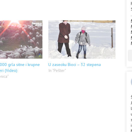
.
00 grla sitne i krupne
U zaseoku Bioci – 32 stepena
ri (Video)
In "Pešter"
enica"