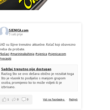
SJENICA.com
3 sati prije
SAD su šljive trenutno aktuelne. Kolač koji obavezno
treba da probate.
#kolaci
#marininakuhinja
#sjenica
#sjenicacom
#recepti
Sadržaj trenutno nije dostupan
Razlog što se ovo dešava obično je rezultat toga
što je vlasnik to podijelio s manjom grupom
osoba, promijenio ko to može vidjeti ili je
izbrisano.
1
0
0
Vidi na Facebook-u
·
Podijeli