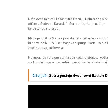
Naša deca Radica i Lazar sutra kreću u školu, trebalo b
otišao u Buđevo i Karajukića Bunare da, ako je nađe, 
tako što topimo sneg.
Mada je opština Sjenica poslala neke cisterne sa vodom,
bi se zaledila – žali se Dragova supruga Marta i nagla
život nedostojan čoveka.
Ne mogu da verujem da, ni sada kada je otoplilo, opštin
vodovodu” i spasu nas velikih muka. Pre će biti da im ni
Čitaj još:
Sutra počinje dvodnevni Balkan K