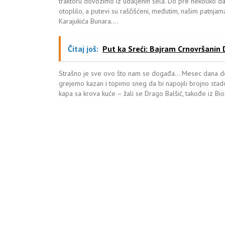
traktoru dovozimo iz udaljenih sela. Do pre nekoliko dan
otoplilo, a putevi su raščišćeni, međutim, našim patnjam
Karajukića Bunara….
Čitaj još:
Put ka Sreći: Bajram Crnovršanin 
Strašno je sve ovo što nam se događa… Mesec dana do n
grejemo kazan i topimo sneg da bi napojili brojno stad
kapa sa krova kuće – žali se Drago Balšić, takođe iz Bio