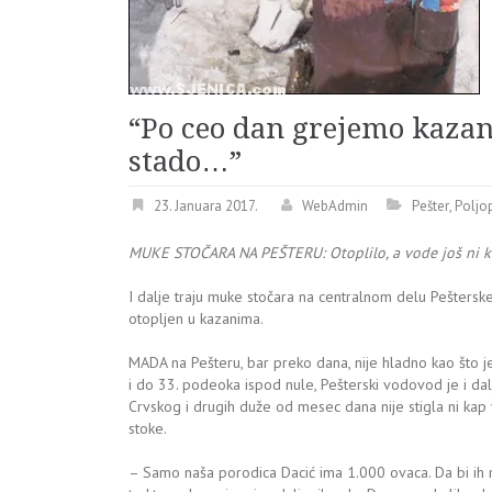
“Po ceo dan grejemo kazan 
stado…”
23. Januara 2017.
WebAdmin
Pešter
,
Poljo
MUKE STOČARA NA PEŠTERU: Otoplilo, a vode još ni k
I dalje traju muke stočara na centralnom delu Pešterske
otopljen u kazanima.
MADA na Pešteru, bar preko dana, nije hladno kao što je
i do 33. podeoka ispod nule, Pešterski vodovod je i dalje
Crvskog i drugih duže od mesec dana nije stigla ni ka
stoke.
– Samo naša porodica Dacić ima 1.000 ovaca. Da bi ih na