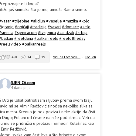
Prepoznajete li koga?
Stiže još snimaka što je moj amidža Ramo snimo.
#vasar
#trijebine
#alidjun
#veselje
#muzika
#kolo
#igranje
#običaji
#tradicija
#vasari
#domace
#selo
#sjenica
#sjenicacom
#tvsjenica
#sandzak
#srbija
#balkan
#reeldana
#balkanreels
#reeloftheday
#reelsvideo
#balkanreels
490
14
19
Vidi na Facebook-u
·
Podijeli
SJENICA.com
4 dana prije
ŠTA ti je lokal patriotizam i ljubav prema svom kraju.
Javio mi se Almir Redžović sinoć sa nekoliko slika sa
lica mesta. Krenuo je bez poziva i neke akcije da čisti
u Dugoj Poljani od česme na niže pod strmac. Veli da
su mu se pridružili u prolazu i Ermedin Kolašinac kao
i Emir Redžović.
Momci, svaka vam čast, hvala što brinete o svom