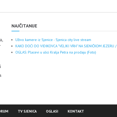
NAJČITANIJE
a,
Uživo kamere iz Sjenice - Sjenica city live stream
.
KAKO DOĆI DO VIDIKOVCA "VELIKI VRH" NA SJENIČKOM JEZERU /
OGLAS: Placevi u ulici Kralja Petra na prodaju (Foto)
i
a
ORUM
TV SJENICA
OGLASI
KONTAKT