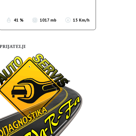
Sunset:
19:54
41 %
1017 mb
15 Km/h
PRIJATELJI