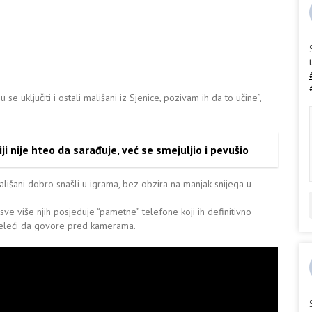
se uključiti i ostali mališani iz Sjenice, pozivam ih da to učine”,
ji nije hteo da sarađuje, već se smejuljio i pevušio
lišani dobro snašli u igrama, bez obzira na manjak snijega u
e više njih posjeduje “pametne” telefone koji ih definitivno
 želeći da govore pred kamerama.