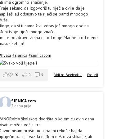
ali ima ogromno značenje.
Traje sekund da izgovoriš tu riječ a dvije da je
napišeš, ali odsustvo te riječi se pamti mnooogo
duže.
Ringo, da si ti nama živ i zdrav još mnogo godina.
Meni tvoje riječi mnogo znače.
Imate pozdrave Zejna i ti od moje Marine a od mene
masuz selam!
#hvala
#sjenica
#sjenicacom
90
0
5
Vidi na Facebook-u
·
Podijeli
SJENICA.com
2 dana prije
PANORAMA školskog dvorišta o kojem ću ovih dana
pisati, možda već sutra.
Davno nisam prošo tuda, pa mi rekoše haj da
upriječimo... i ja vazda nađem nešto za slikanje, ali