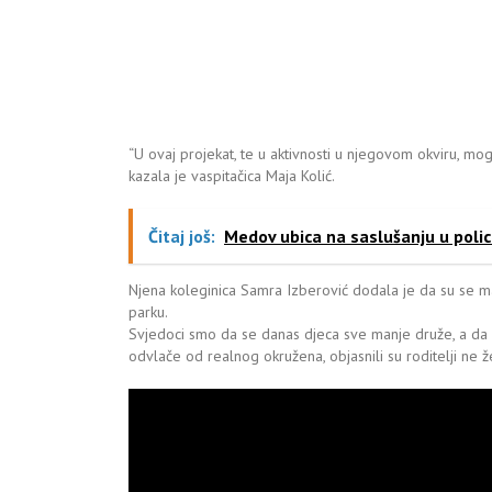
“U ovaj projekat, te u aktivnosti u njegovom okviru, mogu 
kazala je vaspitačica Maja Kolić.
Čitaj još:
Medov ubica na saslušanju u polici
Njena koleginica Samra Izberović dodala je da su se ma
parku.
Svjedoci smo da se danas djeca sve manje druže, a da sv
odvlače od realnog okružena, objasnili su roditelji ne