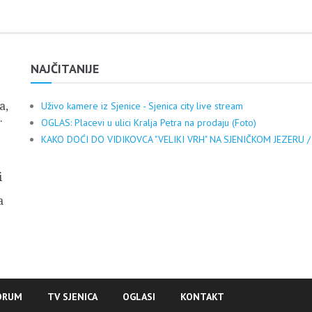
NAJČITANIJE
a,
Uživo kamere iz Sjenice - Sjenica city live stream
.
OGLAS: Placevi u ulici Kralja Petra na prodaju (Foto)
KAKO DOĆI DO VIDIKOVCA "VELIKI VRH" NA SJENIČKOM JEZERU /
i
a
ORUM
TV SJENICA
OGLASI
KONTAKT