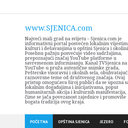
Skip
to
content
www.SJENICA.com
Najveći mali grad na svijetu – Sjenica.com je
informativni portal posvećen lokalnim vijestim
kulturi i dešavanjima u opštini Sjenica i okolini
Posebnu pažnju posvećuje video sadržajima,
prepoznajući značaj YouTube platforme u
savremenom informisanju. Kanal TVSjenica na
YouTube-u pruža autentične snimke grada,
Pešterske visoravni i okolnih sela, obuhvatajuć
raznovrsne teme od društvenog značaja. Ovaj
pristup omogućava široj publici da se upozna s
lokalnim događajima i inicijativama, poput
humanitarnih akcija i kulturnih manifestacija,
čime se jača povezanost zajednice i promoviše
bogata tradicija ovog kraja.
POČETNA
OPŠTINA SJENICA
JEZERO
F