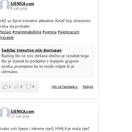
SJENICA.com
8 sati prije
SAD su šljive trenutno aktuelne. Kolač koji obavezno
treba da probate.
#kolaci
#marininakuhinja
#sjenica
#sjenicacom
#recepti
Sadržaj trenutno nije dostupan
Razlog što se ovo dešava obično je rezultat toga
što je vlasnik to podijelio s manjom grupom
osoba, promijenio ko to može vidjeti ili je
izbrisano.
2
0
0
Vidi na Facebook-u
·
Podijeli
SJENICA.com
22 sati prije
Svako voli lijepe i iskrene riječi. HVALA je mala riječ