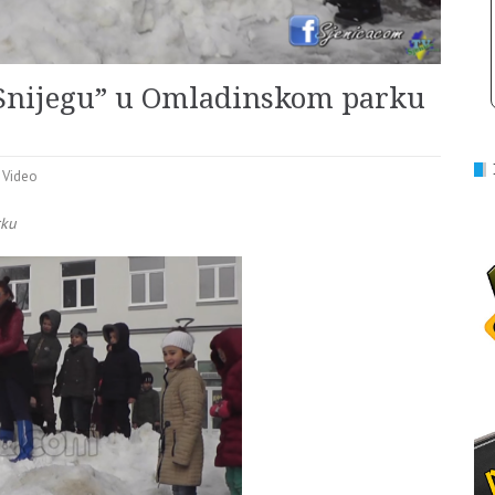
a Snijegu” u Omladinskom parku
,
Video
rku