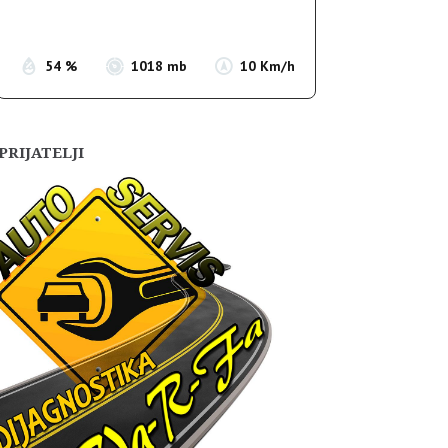
Sunset:
19:54
54 %
1018 mb
10 Km/h
PRIJATELJI