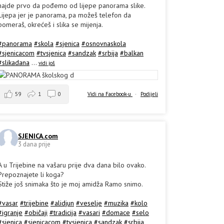
hajde prvo da pođemo od lijepe panorama slike.
Lijepa jer je panorama, pa možeš telefon da
pomeraš, okrećeš i slika se mijenja.
#panorama
#skola
#sjenica
#osnovnaskola
#sjenicacom
#tvsjenica
#sandzak
#srbija
#balkan
#slikadana
...
vidi još
59
1
0
Vidi na Facebook-u
·
Podijeli
SJENICA.com
3 dana prije
A u Trijebine na vašaru prije dva dana bilo ovako.
Prepoznajete li koga?
Stiže još snimaka što je moj amidža Ramo snimo.
#vasar
#trijebine
#alidjun
#veselje
#muzika
#kolo
#igranje
#običaji
#tradicija
#vasari
#domace
#selo
#sjenica
#sjenicacom
#tvsjenica
#sandzak
#srbija