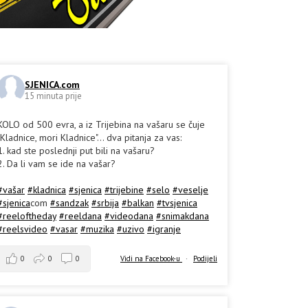
SJENICA.com
15 minuta prije
KOLO od 500 evra, a iz Trijebina na vašaru se čuje
"Kladnice, mori Kladnice"... dva pitanja za vas:
1. kad ste poslednji put bili na vašaru?
2. Da li vam se ide na vašar?
#vašar
#kladnica
#sjenica
#trijebine
#selo
#veselje
#sjenica
com
#sandzak
#srbija
#balkan
#tvsjenica
#reeloftheday
#reeldana
#videodana
#snimakdana
#reelsvideo
#vasar
#muzika
#uzivo
#igranje
0
0
0
Vidi na Facebook-u
·
Podijeli