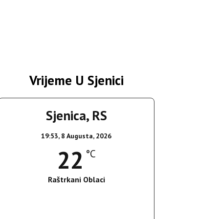
Vrijeme U Sjenici
Sjenica, RS
19:53,
8 Augusta, 2026
22
°C
Raštrkani Oblaci
Wind Gust:
17 Km/h
Clouds:
33%
Sunrise:
05:37