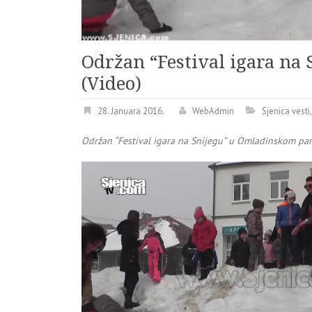
Održan “Festival igara n
(Video)
28. Januara 2016.
WebAdmin
Sjenica vesti
Održan “Festival igara na Snijegu” u Omladinskom pa