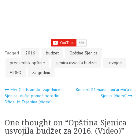
Tagged
2016
budzet
Opštine Sjenica
predsednik opštine
sjenica usvojila budzet
usvojen
VIDEO
za godinu
Navigacija
Medžlis Islamske zajednice
Koncert Dženana Lončarevića u
Sjenica uručio pomoć porodici
Sjenici (Video)
Džigal iz Trijebina (Video)
članaka
One thought on “
Opština Sjenica
usvojila budžet za 2016. (Video)
”