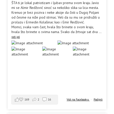
ŠTA ti je lokal patriotizam i ljubav prema svom kraju. Javio
mi se Almir Redžović sinoć sa nekoliko slika sa lica mesta.
Krenuo je bez poziva i neke akcije da čisti u Dugoj Poljani
od česme na niže pod strmac. Veli da su mu se pridružili u
prolazu i Ermedin Kolašinac kao i Emir Redžović.
Momci, svaka vam čast, hvala što brinete o svom kraju,
hvala što brinete o svima nama. Svako da žrtvuje sat dva
...
vidi još
169
2
16
Vidi na Facebook-u
·
Podijeli