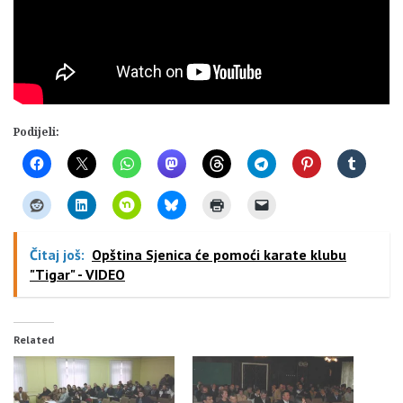
Podijeli:
Čitaj još:
Opština Sjenica će pomoći karate klubu
"Tigar" - VIDEO
Related