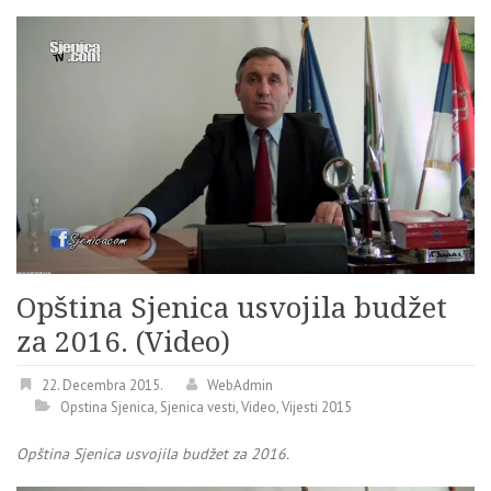
Opština Sjenica usvojila budžet
za 2016. (Video)
22. Decembra 2015.
WebAdmin
Opstina Sjenica
,
Sjenica vesti
,
Video
,
Vijesti 2015
Opština Sjenica usvojila budžet za 2016.