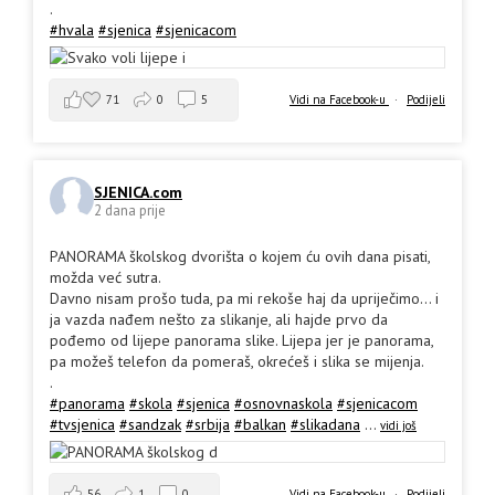
.
#hvala
#sjenica
#sjenicacom
71
0
5
Vidi na Facebook-u
·
Podijeli
SJENICA.com
2 dana prije
PANORAMA školskog dvorišta o kojem ću ovih dana pisati,
možda već sutra.
Davno nisam prošo tuda, pa mi rekoše haj da upriječimo... i
ja vazda nađem nešto za slikanje, ali hajde prvo da
pođemo od lijepe panorama slike. Lijepa jer je panorama,
pa možeš telefon da pomeraš, okrećeš i slika se mijenja.
.
#panorama
#skola
#sjenica
#osnovnaskola
#sjenicacom
#tvsjenica
#sandzak
#srbija
#balkan
#slikadana
...
vidi još
56
1
0
Vidi na Facebook-u
·
Podijeli