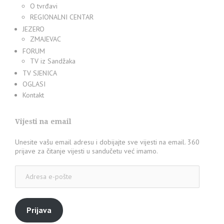
O tvrđavi
REGIONALNI CENTAR
JEZERO
ZMAJEVAC
FORUM
TV iz Sandžaka
TV SJENICA
OGLASI
Kontakt
Vijesti na email
Unesite vašu email adresu i dobijajte sve vijesti na email. 360
prijave za čitanje vijesti u sandučetu već imamo.
Adresa
e-
pošte
Prijava