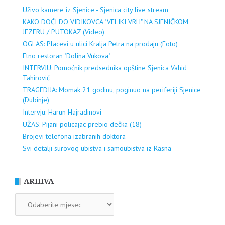
Uživo kamere iz Sjenice - Sjenica city live stream
KAKO DOĆI DO VIDIKOVCA "VELIKI VRH" NA SJENIČKOM
JEZERU / PUTOKAZ (Video)
OGLAS: Placevi u ulici Kralja Petra na prodaju (Foto)
Etno restoran "Dolina Vukova"
INTERVJU: Pomoćnik predsednika opštine Sjenica Vahid
Tahirović
TRAGEDIJA: Momak 21 godinu, poginuo na periferiji Sjenice
(Dubinje)
Intervju: Harun Hajradinovi
UŽAS: Pijani policajac prebio dečka (18)
Brojevi telefona izabranih doktora
Svi detalji surovog ubistva i samoubistva iz Rasna
ARHIVA
ARHIVA