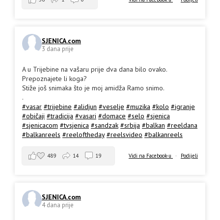
SJENICA.com
3 dana prije
A u Trijebine na vašaru prije dva dana bilo ovako.
Prepoznajete li koga?
Stiže još snimaka što je moj amidža Ramo snimo.
.
#vasar
#trijebine
#alidjun
#veselje
#muzika
#kolo
#igranje
#običaji
#tradicija
#vasari
#domace
#selo
#sjenica
#sjenicacom
#tvsjenica
#sandzak
#srbija
#balkan
#reeldana
#balkanreels
#reeloftheday
#reelsvideo
#balkanreels
489
14
19
Vidi na Facebook-u
·
Podijeli
SJENICA.com
4 dana prije