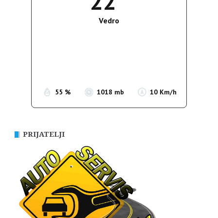
22
Vedro
Wind Gust:
16 Km/h
Clouds:
0%
Sunrise:
05:37
Sunset:
19:54
55 %
1018 mb
10 Km/h
PRIJATELJI