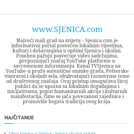
Skip
Opština
JEZERO
FORUM
Početna
Istorija
Privreda
Kultura
Geografija
O
REGIONALNI
ZMAJEVAC
TV
TV
OGLASI
Kontakt
to
Sjenica
Opštine
tvrđavi
CENTAR
iz
SJENICA
content
Sjenica
Sandžaka
www.SJENICA.com
Najveći mali grad na svijetu – Sjenica.com je
informativni portal posvećen lokalnim vijestima,
kulturi i dešavanjima u opštini Sjenica i okolini.
Posebnu pažnju posvećuje video sadržajima,
prepoznajući značaj YouTube platforme u
savremenom informisanju. Kanal TVSjenica na
YouTube-u pruža autentične snimke grada, Pešterske
visoravni i okolnih sela, obuhvatajući raznovrsne teme
od društvenog značaja. Ovaj pristup omogućava široj
publici da se upozna sa lokalnim događajima i
inicijativama, poput humanitarnih akcija i kulturnih
manifestacija, čime se jača povezanost zajednice i
promoviše bogata tradicija ovog kraja.
NAJČITANIJE
Uživo kamere iz Sjenice - Sjenica city live stream