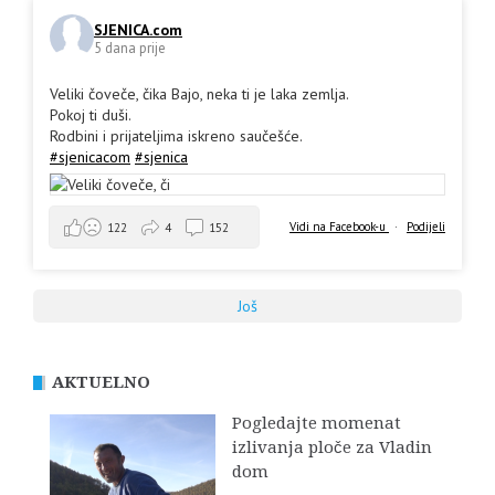
SJENICA.com
5 dana prije
Veliki čoveče, čika Bajo, neka ti je laka zemlja.
Pokoj ti duši.
Rodbini i prijateljima iskreno saučešće.
#sjenicacom
#sjenica
Vidi na Facebook-u
·
Podijeli
122
4
152
Još
AKTUELNO
Pogledajte momenat
izlivanja ploče za Vladin
dom