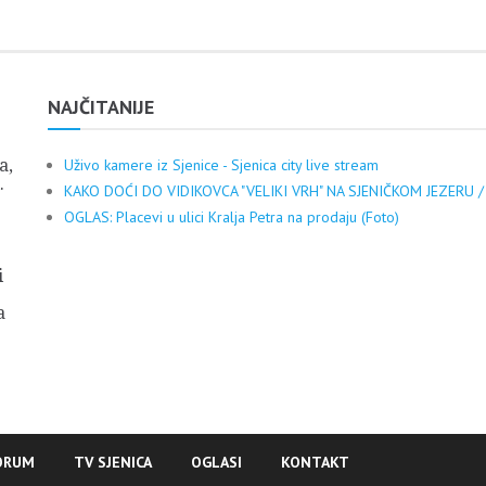
NAJČITANIJE
a,
Uživo kamere iz Sjenice - Sjenica city live stream
.
KAKO DOĆI DO VIDIKOVCA "VELIKI VRH" NA SJENIČKOM JEZERU /
OGLAS: Placevi u ulici Kralja Petra na prodaju (Foto)
i
a
ORUM
TV SJENICA
OGLASI
KONTAKT