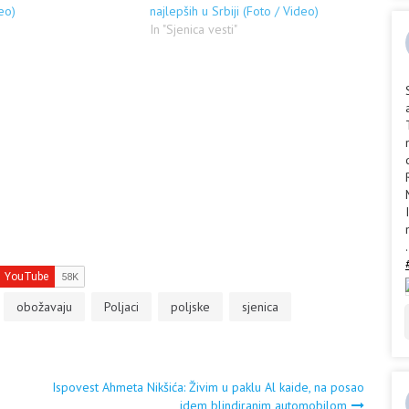
eo)
najlepših u Srbiji (Foto / Video)
In "Sjenica vesti"
.
obožavaju
Poljaci
poljske
sjenica
Ispovest Ahmeta Nikšića: Živim u paklu Al kaide, na posao
idem blindiranim automobilom