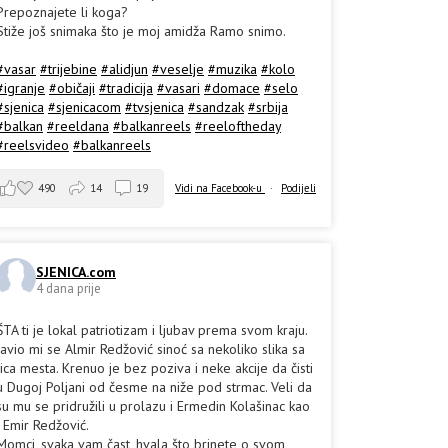
Prepoznajete li koga?
Stiže još snimaka što je moj amidža Ramo snimo.
#vasar
#trijebine
#alidjun
#veselje
#muzika
#kolo
#igranje
#običaji
#tradicija
#vasari
#domace
#selo
#sjenica
#sjenicacom
#tvsjenica
#sandzak
#srbija
#balkan
#reeldana
#balkanreels
#reeloftheday
#reelsvideo
#balkanreels
490
14
19
Vidi na Facebook-u
·
Podijeli
SJENICA.com
4 dana prije
ŠTA ti je lokal patriotizam i ljubav prema svom kraju.
Javio mi se Almir Redžović sinoć sa nekoliko slika sa
lica mesta. Krenuo je bez poziva i neke akcije da čisti
u Dugoj Poljani od česme na niže pod strmac. Veli da
su mu se pridružili u prolazu i Ermedin Kolašinac kao
i Emir Redžović.
Momci, svaka vam čast, hvala što brinete o svom