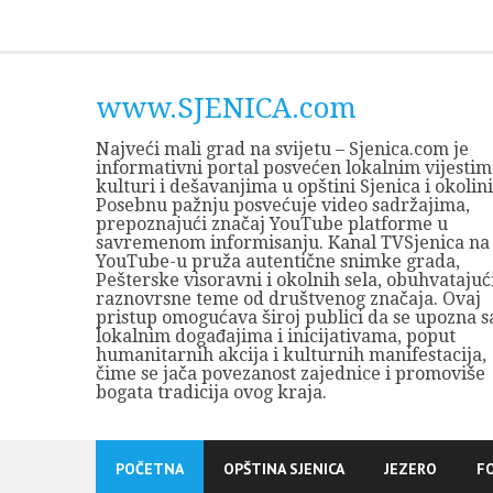
Skip
to
content
www.SJENICA.com
Najveći mali grad na svijetu – Sjenica.com je
informativni portal posvećen lokalnim vijestim
kulturi i dešavanjima u opštini Sjenica i okolini
Posebnu pažnju posvećuje video sadržajima,
prepoznajući značaj YouTube platforme u
savremenom informisanju. Kanal TVSjenica na
YouTube-u pruža autentične snimke grada,
Pešterske visoravni i okolnih sela, obuhvatajuć
raznovrsne teme od društvenog značaja. Ovaj
pristup omogućava široj publici da se upozna s
lokalnim događajima i inicijativama, poput
humanitarnih akcija i kulturnih manifestacija,
čime se jača povezanost zajednice i promoviše
bogata tradicija ovog kraja.
POČETNA
OPŠTINA SJENICA
JEZERO
F