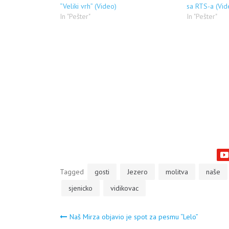
“Veliki vrh” (Video)
sa RTS-a (Vid
In "Pešter"
In "Pešter"
Tagged
gosti
Jezero
molitva
naše
sjenicko
vidikovac
Navigacija
Naš Mirza objavio je spot za pesmu “Lelo”