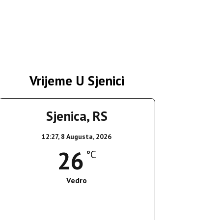
Vrijeme U Sjenici
Sjenica, RS
12:27,
8 Augusta, 2026
26
°C
Vedro
Wind Gust:
17 Km/h
Clouds:
0%
Sunrise:
05:37