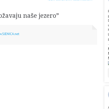
ožavaju naše jezero
”
w.SJENICA.net
.