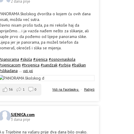
2 dana prije
PANORAMA školskog dvorišta o kojem ću ovih dana
pisati, možda već sutra.
Davno nisam prošo tuda, pa mi rekoše haj da
upriječimo... i ja vazda nađem nešto za slikanje, ali
hajde prvo da pođemo od lijepe panorama slike.
Lijepa jer je panorama, pa možeš telefon da
pomeraš, okrećeš i slika se mijenja.
#panorama
#skola
#sjenica
#osnovnaskola
#sjenicacom
#tvsjenica
#sandzak
#srbija
#balkan
#slikadana
...
vidi još
56
1
0
Vidi na Facebook-u
·
Podijeli
SJENICA.com
3 dana prije
A u Trijebine na vašaru prije dva dana bilo ovako.