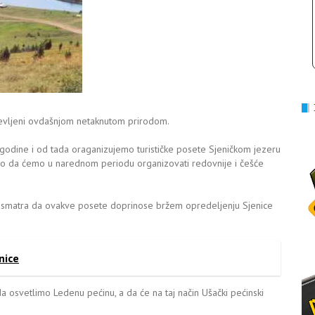
duševljeni ovdašnjom netaknutom prirodom.
godine i od tada oraganizujemo turističke posete Sjeničkom jezeru
tako da ćemo u narednom periodu organizovati redovnije i češće
vić smatra da ovakve posete doprinose bržem opredeljenju Sjenice
nice
osvetlimo Ledenu pećinu, a da će na taj način Ušački pećinski