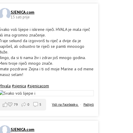
SJENICA.com
15 sati prije
Svako voli lijepe i iskrene riječi. HVALA je mala riječ
ali ima ogromno značenje.
Traje sekund da izgovoriš tu riječ a dvije da je
napišeš, ali odsustvo te riječi se pamti mnooogo
duže.
Ringo, da si ti nama živ i zdrav još mnogo godina.
Meni tvoje riječi mnogo znače.
Imate pozdrave Zejna i ti od moje Marine a od mene
masuz selam!
#hvala
#sjenica
#sjenicacom
79
0
5
Vidi na Facebook-u
·
Podijeli
SJENICA.com