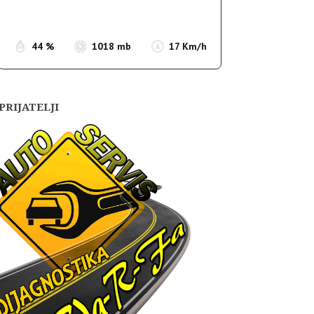
Sunset:
19:54
44 %
1018 mb
17 Km/h
PRIJATELJI