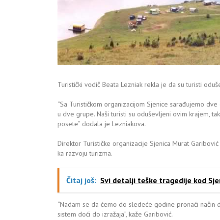
Turistički vodič Beata Lezniak rekla je da su turisti o
“Sa Turističkom organizacijom Sjenice sarađujemo dve 
u dve grupe. Naši turisti su oduševljeni ovim krajem, 
posete” dodala je Lezniakova.
Direktor Turističke organizacije Sjenica Murat Garibo
ka razvoju turizma.
Čitaj još:
Svi detalji teške tragedije kod Sje
“Nadam se da ćemo do sledeće godine pronaći način da 
sistem doći do izražaja”, kaže Garibović.