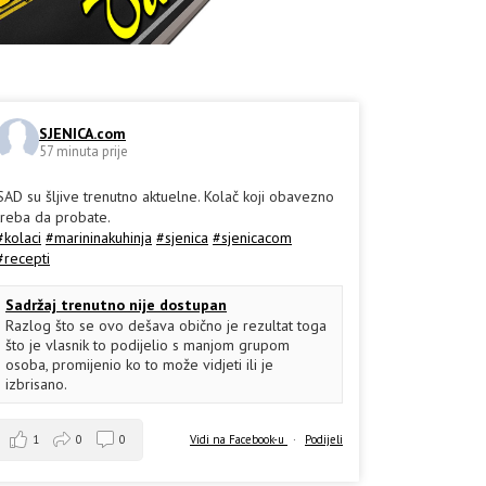
SJENICA.com
57 minuta prije
SAD su šljive trenutno aktuelne. Kolač koji obavezno
treba da probate.
#kolaci
#marininakuhinja
#sjenica
#sjenicacom
#recepti
Sadržaj trenutno nije dostupan
Razlog što se ovo dešava obično je rezultat toga
što je vlasnik to podijelio s manjom grupom
osoba, promijenio ko to može vidjeti ili je
izbrisano.
1
0
0
Vidi na Facebook-u
·
Podijeli