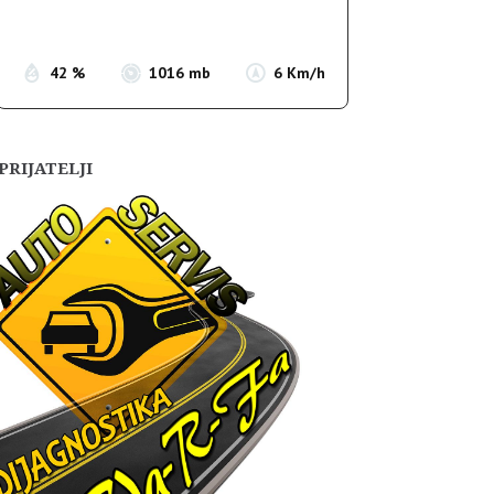
Sunset:
19:56
42 %
1016 mb
6 Km/h
PRIJATELJI