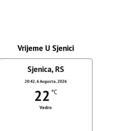
Vrijeme U Sjenici
Sjenica, RS
20:42,
6 Augusta, 2026
22
°C
Vedro
Wind Gust:
6 Km/h
Clouds:
3%
Sunrise:
05:35