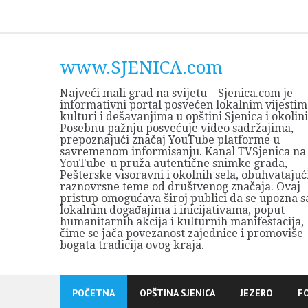
Skip
to
content
www.SJENICA.com
Najveći mali grad na svijetu – Sjenica.com je
informativni portal posvećen lokalnim vijestim
kulturi i dešavanjima u opštini Sjenica i okolini
Posebnu pažnju posvećuje video sadržajima,
prepoznajući značaj YouTube platforme u
savremenom informisanju. Kanal TVSjenica na
YouTube-u pruža autentične snimke grada,
Pešterske visoravni i okolnih sela, obuhvatajuć
raznovrsne teme od društvenog značaja. Ovaj
pristup omogućava široj publici da se upozna s
lokalnim događajima i inicijativama, poput
humanitarnih akcija i kulturnih manifestacija,
čime se jača povezanost zajednice i promoviše
bogata tradicija ovog kraja.
POČETNA
OPŠTINA SJENICA
JEZERO
F