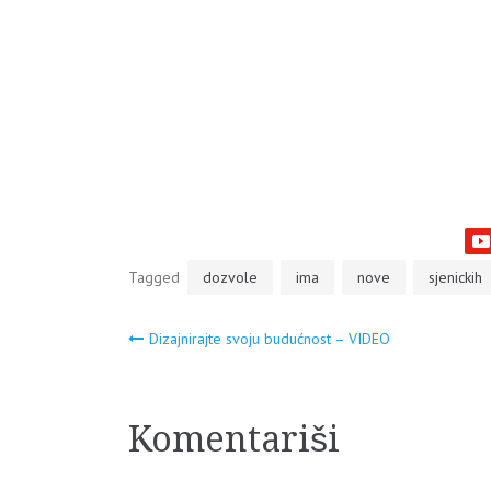
Tagged
dozvole
ima
nove
sjenickih
Navigacija
Dizajnirajte svoju budućnost – VIDEO
članaka
Komentariši