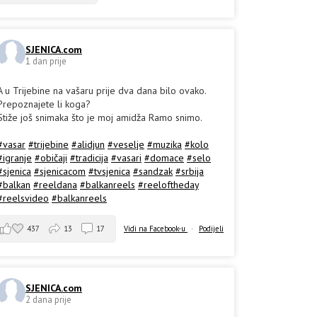
SJENICA.com
1 dan prije
A u Trijebine na vašaru prije dva dana bilo ovako.
Prepoznajete li koga?
Stiže još snimaka što je moj amidža Ramo snimo.
#vasar
#trijebine
#alidjun
#veselje
#muzika
#kolo
#igranje
#običaji
#tradicija
#vasari
#domace
#selo
#sjenica
#sjenicacom
#tvsjenica
#sandzak
#srbija
#balkan
#reeldana
#balkanreels
#reeloftheday
#reelsvideo
#balkanreels
437
13
17
Vidi na Facebook-u
·
Podijeli
SJENICA.com
2 dana prije