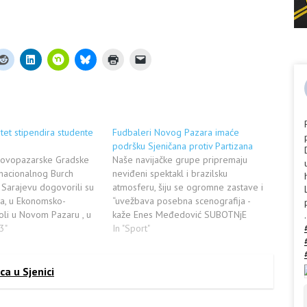
tet stipendira studente
Fudbaleri Novog Pazara imaće
podršku Sjeničana protiv Partizana
 novopazarske Gradske
Naše navijačke grupe pripremaju
rnacionalnog Burch
neviđeni spektakl i brazilsku
 Sarajevu dogovorili su
atmosferu, šiju se ogromne zastave i
la, u Ekonomsko-
“uvežbava posebna scenografija -
koli u Novom Pazaru , u
kaže Enes Međedović SUBOTNjE
.
e prijemni ispit za
3"
gostovanje Partizana u Novom
In "Sport"
vog Pazara, Tutina i
Pazaru podiglo je na noge ceo
žele da studiraju na
region. Osim u gradu na Raški i
om univerzitetu. Studije
Jošanici, ogromno interesovanje za
ca u Sjenici
om jeziku, a…
derbi prvog kola prolećnog dela
Superlige vlada…