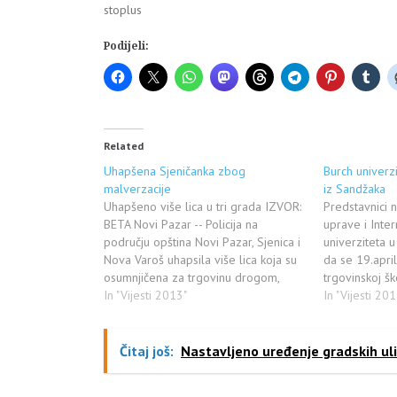
stoplus
Podijeli:
Related
Uhapšena Sjeničanka zbog
Burch univerzi
malverzacije
iz Sandžaka
Uhapšeno više lica u tri grada IZVOR:
Predstavnici
BETA Novi Pazar -- Policija na
uprave i Inte
području opština Novi Pazar, Sjenica i
univerziteta u
Nova Varoš uhapsila više lica koja su
da se 19.apri
osumnjičena za trgovinu drogom,
trgovinskoj š
falsifikovanje i neovlašćeno
In "Vijesti 2013"
14 h organizuj
In "Vijesti 201
delovanje. Novopazarska policija je
učenike iz No
meru zadržavanja do 48 časova
Sjenice, koji 
odredila A.D (24) i S.Z. (25) iz tog…
ovom prestižn
Čitaj još:
Nastavljeno uređenje gradskih uli
su na englesk