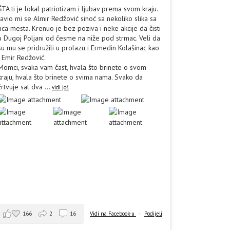
ŠTA ti je lokal patriotizam i ljubav prema svom kraju.
Javio mi se Almir Redžović sinoć sa nekoliko slika sa
lica mesta. Krenuo je bez poziva i neke akcije da čisti
u Dugoj Poljani od česme na niže pod strmac. Veli da
su mu se pridružili u prolazu i Ermedin Kolašinac kao
i Emir Redžović.
Momci, svaka vam čast, hvala što brinete o svom
kraju, hvala što brinete o svima nama. Svako da
žrtvuje sat dva
...
vidi još
166
2
16
Vidi na Facebook-u
·
Podijeli