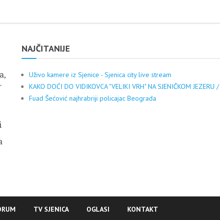
NAJČITANIJE
a,
Uživo kamere iz Sjenice - Sjenica city live stream
.
KAKO DOĆI DO VIDIKOVCA "VELIKI VRH" NA SJENIČKOM JEZERU /
Fuad Šećović najhrabriji policajac Beograda
i
a
ORUM
TV SJENICA
OGLASI
KONTAKT