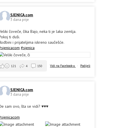
SJENICA.com
3 dana prije
Veliki čoveče, čika Bajo, neka ti je laka zemlja.
Pokoj ti duši.
Rodbini i prijateljima iskreno saučešće.
#sjenicacom
#sjenica
Vidi na Facebook-u
·
Podijeli
121
4
150
SJENICA.com
3 dana prije
Đe sam ovo, šta se vidi? ♥️♥️♥️
#sjenicacom