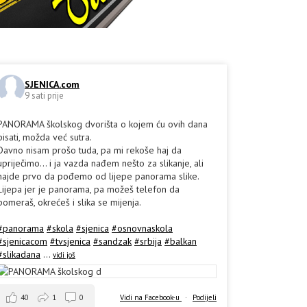
SJENICA.com
9 sati prije
PANORAMA školskog dvorišta o kojem ću ovih dana
pisati, možda već sutra.
Davno nisam prošo tuda, pa mi rekoše haj da
upriječimo... i ja vazda nađem nešto za slikanje, ali
hajde prvo da pođemo od lijepe panorama slike.
Lijepa jer je panorama, pa možeš telefon da
pomeraš, okrećeš i slika se mijenja.
#panorama
#skola
#sjenica
#osnovnaskola
#sjenicacom
#tvsjenica
#sandzak
#srbija
#balkan
#slikadana
...
vidi još
40
1
0
Vidi na Facebook-u
·
Podijeli