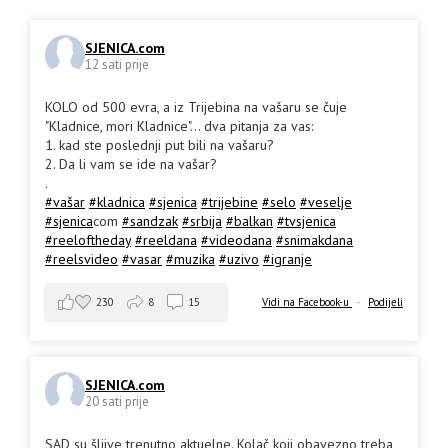
SJENICA.com
12 sati prije
KOLO od 500 evra, a iz Trijebina na vašaru se čuje
"Kladnice, mori Kladnice"... dva pitanja za vas:
1. kad ste poslednji put bili na vašaru?
2. Da li vam se ide na vašar?
.
#vašar
#kladnica
#sjenica
#trijebine
#selo
#veselje
#sjenica
com
#sandzak
#srbija
#balkan
#tvsjenica
#reeloftheday
#reeldana
#videodana
#snimakdana
#reelsvideo
#vasar
#muzika
#uzivo
#igranje
230
8
15
Vidi na Facebook-u
·
Podijeli
SJENICA.com
20 sati prije
SAD su šljive trenutno aktuelne. Kolač koji obavezno treba