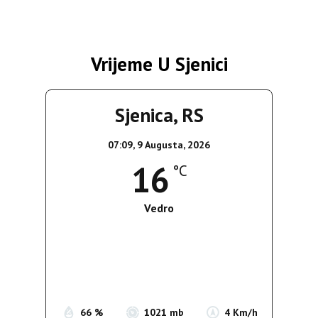
Vrijeme U Sjenici
Sjenica, RS
07:09,
9 Augusta, 2026
16
°C
Vedro
Wind Gust:
5 Km/h
Clouds:
8%
Sunrise:
05:38
Sunset:
19:52
66 %
1021 mb
4 Km/h