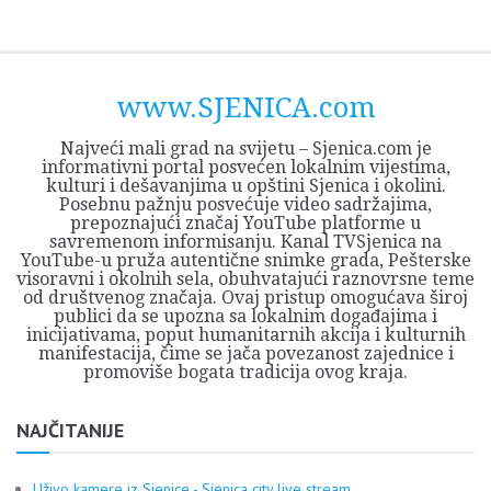
Skip
Opština
JEZERO
FORUM
Početna
Istorija
Privreda
Kultura
Geografija
O
REGIONALNI
ZMAJEVAC
TV
TV
OGLASI
Kontakt
to
Sjenica
Opštine
tvrđavi
CENTAR
iz
SJENICA
content
Sjenica
Sandžaka
www.SJENICA.com
Najveći mali grad na svijetu – Sjenica.com je
informativni portal posvećen lokalnim vijestima,
kulturi i dešavanjima u opštini Sjenica i okolini.
Posebnu pažnju posvećuje video sadržajima,
prepoznajući značaj YouTube platforme u
savremenom informisanju. Kanal TVSjenica na
YouTube-u pruža autentične snimke grada, Pešterske
visoravni i okolnih sela, obuhvatajući raznovrsne teme
od društvenog značaja. Ovaj pristup omogućava široj
publici da se upozna sa lokalnim događajima i
inicijativama, poput humanitarnih akcija i kulturnih
manifestacija, čime se jača povezanost zajednice i
promoviše bogata tradicija ovog kraja.
NAJČITANIJE
Uživo kamere iz Sjenice - Sjenica city live stream