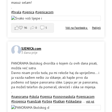
masuz selam!
.
#hvala
#sjenica
#sjenicacom
96
0
5
Vidi na Facebook-u
·
Podijeli
SJENICA.com
3 dana prije
PANORAMA školskog dvorišta o kojem ću ovih dana pisati,
možda već sutra.
Davno nisam prošo tuda, pa mi rekoše haj da upriječimo... i
ja vazda nađem nešto za slikanje, ali hajde prvo da
pođemo od lijepe panorama slike. Lijepa jer je panorama,
pa možeš telefon da pomeraš, okrećeš i slika se mijenja.
.
#panorama
#skola
#sjenica
#osnovnaskola
#sjenicacom
#tvsjenica
#sandzak
#srbija
#balkan
#slikadana
...
vidi još