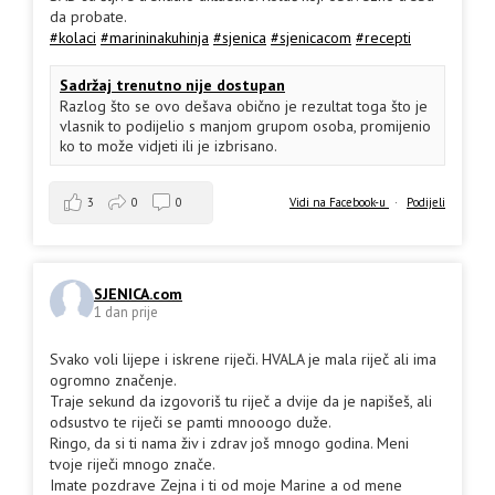
da probate.
#kolaci
#marininakuhinja
#sjenica
#sjenicacom
#recepti
Sadržaj trenutno nije dostupan
Razlog što se ovo dešava obično je rezultat toga što je
vlasnik to podijelio s manjom grupom osoba, promijenio
ko to može vidjeti ili je izbrisano.
3
0
0
Vidi na Facebook-u
·
Podijeli
SJENICA.com
1 dan prije
Svako voli lijepe i iskrene riječi. HVALA je mala riječ ali ima
ogromno značenje.
Traje sekund da izgovoriš tu riječ a dvije da je napišeš, ali
odsustvo te riječi se pamti mnooogo duže.
Ringo, da si ti nama živ i zdrav još mnogo godina. Meni
tvoje riječi mnogo znače.
Imate pozdrave Zejna i ti od moje Marine a od mene