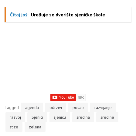
zahvalni na njihovim
donacijama, istakli su zamnik
predsednika opštine Sjenica
Čitaj još:
Uređuje se dvorište sjeničke škole
Muriz Turković, i direktor
komunalnog preduzeća
"Vrela" Ismet Mehmedbašić.
Na ceremoniji dodele…
Tagged
agenda
odrzivi
posao
razvijanje
razvoj
Sjenici
sjenicu
sredina
sredine
stize
zelena