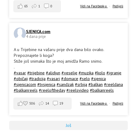
65
1
0
Vidi na Facebook-u
·
Podijeli
SJENICA.com
4 dana prije
A u Trijebine na vašaru prije dva dana bilo ovako.
Prepoznajete li koga?
Stiže još snimaka što je moj amidža Ramo snimo.
.
#vasar
#trijebine
#alidjun
#veselje
#muzika
#kolo
#igranje
#običaji
#tradicija
#vasari
#domace
#selo
#sjenica
#sjenicacom
#tvsjenica
#sandzak
#srbija
#balkan
#reeldana
#balkanreels
#reeloftheday
#reelsvideo
#balkanreels
506
14
19
Vidi na Facebook-u
·
Podijeli
Još