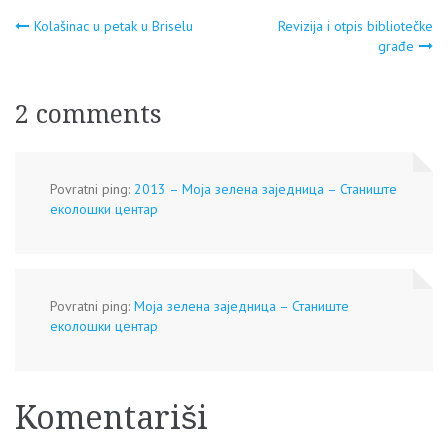
Navigacija
Kolašinac u petak u Briselu
Revizija i otpis bibliotečke
građe
članaka
2 comments
Povratni ping:
2013 – Моја зелена заједница – Станиште
еколошки центар
Povratni ping:
Моја зелена заједница – Станиште
еколошки центар
Komentariši