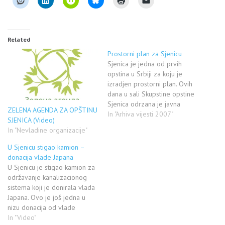
Related
Prostorni plan za Sjenicu
Sjenica je jedna od prvih
opstina u Srbiji za koju je
izradjen prostorni plan. Ovih
dana u sali Skupstine opstine
Sjenica odrzana je javna
ZELENA AGENDA ZA OPŠTINU
rasprava i prezentacija
In "Arhiva vijesti 2007"
SJENICA (Video)
Strategije razvoja, uredjenja i
In "Nevladine organizacije"
koriscenja prostora ove
opstine. Prezentaciji su
U Sjenicu stigao kamion –
prisustvovali i u javnoj
donacija vlade Japana
raspravi, svojim predlozima,
U Sjenicu je stigao kamion za
primedbama i pohvalama,
održavanje kanalizacionog
ucestvovali predstavnici
sistema koji je donirala vlada
vlasti,…
Japana. Ovo je još jedna u
nizu donacija od vlade
Japana, i Sjeničani su jako
In "Video"