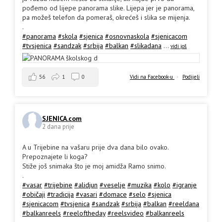
pođemo od lijepe panorama slike. Lijepa jer je panorama,
pa možeš telefon da pomeraš, okrećeš i slika se mijenja.
.
#panorama
#skola
#sjenica
#osnovnaskola
#sjenicacom
#tvsjenica
#sandzak
#srbija
#balkan
#slikadana
...
vidi još
56
1
0
Vidi na Facebook-u
·
Podijeli
SJENICA.com
2 dana prije
A u Trijebine na vašaru prije dva dana bilo ovako.
Prepoznajete li koga?
Stiže još snimaka što je moj amidža Ramo snimo.
.
#vasar
#trijebine
#alidjun
#veselje
#muzika
#kolo
#igranje
#običaji
#tradicija
#vasari
#domace
#selo
#sjenica
#sjenicacom
#tvsjenica
#sandzak
#srbija
#balkan
#reeldana
#balkanreels
#reeloftheday
#reelsvideo
#balkanreels