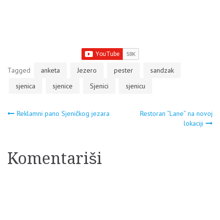
Tagged
anketa
Jezero
pester
sandzak
sjenica
sjenice
Sjenici
sjenicu
Navigacija
Reklamni pano Sjeničkog jezara
Restoran “Lane” na novoj
lokaciji
članaka
Komentariši