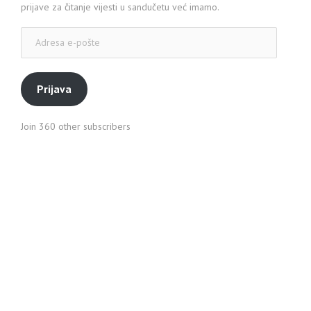
prijave za čitanje vijesti u sandučetu već imamo.
Adresa
e-
pošte
Prijava
Join 360 other subscribers