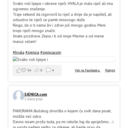
Svako voli lijepe i iskrene riječi. HVALA je mala riječ ali ima
ogromno značenje.
Traje sekund da izgovoriš tu riječ a dvije da je napišeš, ali
odsustvo te riječi se pamti mnooogo duže.
Ringo, da si ti nama živ i zdrav još mnogo godina. Meni
tvoje riječi mnogo znače.
Imate pozdrave Zejna i ti od moje Marine a od mene
masuz selam!
.
#hvala
#sjenica
#sjenicacom
54
0
4
Vidi na Facebook-u
·
Podijeli
SJENICA.com
2 dana prije
PANORAMA školskog dvorišta o kojem ću ovih dana pisati,
možda već sutra.
Davno nisam prošo tuda, pa mi rekoše haj da upriječimo... i
ja vazda nađem nešto za slikanje, ali hajde prvo da