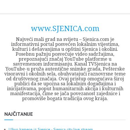
Skip
Opština
JEZERO
FORUM
Početna
Istorija
Privreda
Kultura
Geografija
O
REGIONALNI
ZMAJEVAC
TV
TV
OGLASI
Kontakt
to
Sjenica
Opštine
tvrđavi
CENTAR
iz
SJENICA
content
Sjenica
Sandžaka
www.SJENICA.com
Najveći mali grad na svijetu – Sjenica.com je
informativni portal posvećen lokalnim vijestima,
kulturi i dešavanjima u opštini Sjenica i okolini.
Posebnu pažnju posvećuje video sadržajima,
prepoznajući značaj YouTube platforme u
savremenom informisanju. Kanal TVSjenica na
YouTube-u pruža autentične snimke grada, Pešterske
visoravni i okolnih sela, obuhvatajući raznovrsne teme
od društvenog značaja. Ovaj pristup omogućava široj
publici da se upozna sa lokalnim događajima i
inicijativama, poput humanitarnih akcija i kulturnih
manifestacija, čime se jača povezanost zajednice i
promoviše bogata tradicija ovog kraja.
NAJČITANIJE
Uživo kamere iz Sjenice - Sjenica city live stream