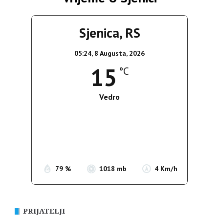
Sjenica, RS
05:24,
8 Augusta, 2026
15
°C
Vedro
Wind Gust:
4 Km/h
Clouds:
0%
Sunrise:
05:37
Sunset:
19:54
79 %
1018 mb
4 Km/h
PRIJATELJI