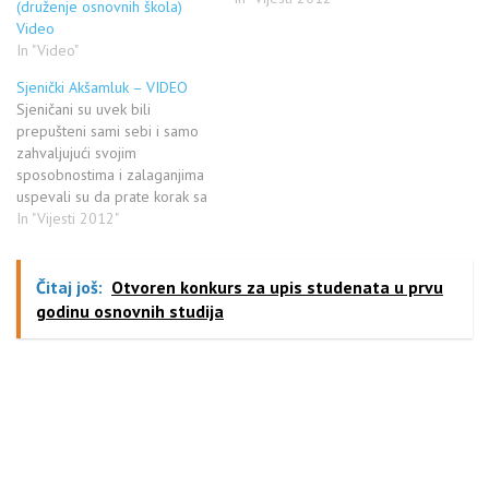
(druženje osnovnih škola)
osnovanog Pešter
Video
agroklastera koji čine
In "Video"
proizvođači sa područja
Novog Pazara, Sjenice i
Sjenički Akšamluk – VIDEO
Tutina. Očekuje se da u
Sjeničani su uvek bili
narednih nekoliko godina
prepušteni sami sebi i samo
ovaj klaster unapredi
zahvaljujući svojim
tehnologiju i…
sposobnostima i zalaganjima
uspevali su da prate korak sa
savremenim životom.
In "Vijesti 2012"
Međutim, Sjeničani su uspeli i
da očuvaju i svoju tradiciji i
neke svoje običaje koji su
Čitaj još:
Otvoren konkurs za upis studenata u prvu
samo za njih karakteristični.
godinu osnovnih studija
Poznato je da veliki broj naših
Sjeničana živi…