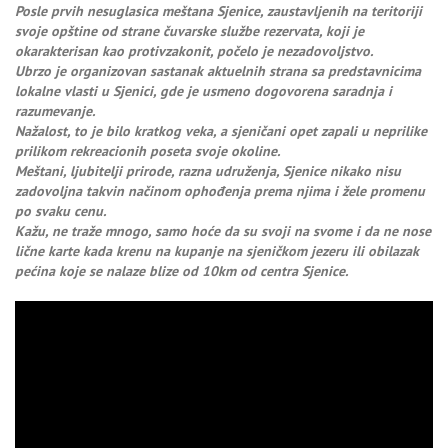
Posle prvih nesuglasica meštana Sjenice, zaustavljenih na teritoriji
svoje opštine od strane čuvarske službe rezervata, koji je
okarakterisan kao protivzakonit, počelo je nezadovoljstvo.
Ubrzo je organizovan sastanak aktuelnih strana sa predstavnicima
lokalne vlasti u Sjenici, gde je usmeno dogovorena saradnja i
razumevanje.
Nažalost, to je bilo kratkog veka, a sjeničani opet zapali u neprilike
prilikom rekreacionih poseta svoje okoline.
Meštani, ljubitelji prirode, razna udruženja, Sjenice nikako nisu
zadovoljna takvin načinom ophođenja prema njima i žele promenu
po svaku cenu.
Kažu, ne traže mnogo, samo hoće da su svoji na svome i da ne nose
lične karte kada krenu na kupanje na sjeničkom jezeru ili obilazak
pećina koje se nalaze blize od 10km od centra Sjenice.