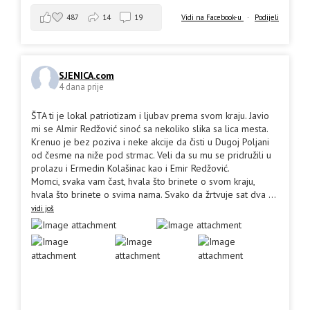
487
14
19
Vidi na Facebook-u
·
Podijeli
SJENICA.com
4 dana prije
ŠTA ti je lokal patriotizam i ljubav prema svom kraju. Javio
mi se Almir Redžović sinoć sa nekoliko slika sa lica mesta.
Krenuo je bez poziva i neke akcije da čisti u Dugoj Poljani
od česme na niže pod strmac. Veli da su mu se pridružili u
prolazu i Ermedin Kolašinac kao i Emir Redžović.
Momci, svaka vam čast, hvala što brinete o svom kraju,
hvala što brinete o svima nama. Svako da žrtvuje sat dva
...
vidi još