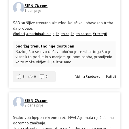
SJENICA.com
1 dan prije
SAD su šljive trenutno aktuelne. Kolač koji obavezno treba
da probate.
#kolaci
#marininakuhinja
#sjenica
#sjenicacom
#recepti
Sadržaj trenutno nije dostupan
Razlog što se ovo dešava obično je rezultat toga što je
vlasnik to podijelio s manjom grupom osoba, promijenio
ko to može vidjeti ili je izbrisano.
3
0
0
Vidi na Facebook-u
·
Podijeli
SJENICA.com
2 dana prije
Svako voli lijepe i iskrene riječi. HVALA je mala riječ ali ima
ogromno značenje.
Traje sekund da izgovoriš tu riječ a dvije da je napišeš, ali