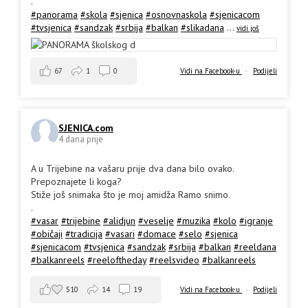
.
#panorama
#skola
#sjenica
#osnovnaskola
#sjenicacom
#tvsjenica
#sandzak
#srbija
#balkan
#slikadana
...
vidi još
67
1
0
Vidi na Facebook-u
·
Podijeli
SJENICA.com
4 dana prije
A u Trijebine na vašaru prije dva dana bilo ovako.
Prepoznajete li koga?
Stiže još snimaka što je moj amidža Ramo snimo.
.
#vasar
#trijebine
#alidjun
#veselje
#muzika
#kolo
#igranje
#običaji
#tradicija
#vasari
#domace
#selo
#sjenica
#sjenicacom
#tvsjenica
#sandzak
#srbija
#balkan
#reeldana
#balkanreels
#reeloftheday
#reelsvideo
#balkanreels
510
14
19
Vidi na Facebook-u
·
Podijeli