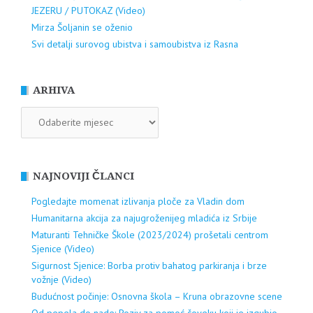
JEZERU / PUTOKAZ (Video)
Mirza Šoljanin se oženio
Svi detalji surovog ubistva i samoubistva iz Rasna
ARHIVA
ARHIVA
NAJNOVIJI ČLANCI
Pogledajte momenat izlivanja ploče za Vladin dom
Humanitarna akcija za najugroženijeg mladića iz Srbije
Maturanti Tehničke Škole (2023/2024) prošetali centrom
Sjenice (Video)
Sigurnost Sjenice: Borba protiv bahatog parkiranja i brze
vožnje (Video)
Budućnost počinje: Osnovna škola – Kruna obrazovne scene
Od pepela do nade: Poziv za pomoć čoveku koji je izgubio