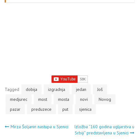
Varoši, Bujanovca, Preševa i
Vranja. U centru pažnje su
mladi…
Tagged
dobija
izgradnja
jedan
Još
medjurec
most
mosta
novi
Novog
pazar
preduzece
put
sjenica
Navigacija
Mirza Šoljanin nastupa u Sjenici
Izložba “160 godina ugljarstva u
Srbiji” predstavljena u Sjenici