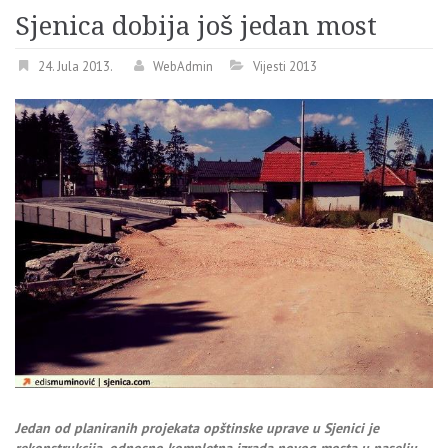
Sjenica dobija još jedan most
24. Jula 2013.
WebAdmin
Vijesti 2013
Jedan od planiranih projekata opštinske uprave u Sjenici je
rekonstrukcija, odnosno kompletna izrada novog mosta u naselju