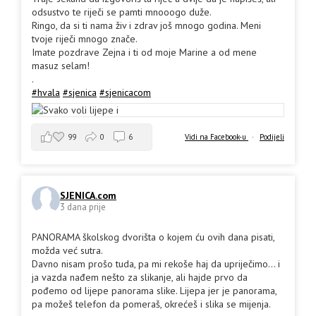
odsustvo te riječi se pamti mnooogo duže.
Ringo, da si ti nama živ i zdrav još mnogo godina. Meni
tvoje riječi mnogo znače.
Imate pozdrave Zejna i ti od moje Marine a od mene
masuz selam!
.
#hvala
#sjenica
#sjenicacom
99
0
6
Vidi na Facebook-u
·
Podijeli
SJENICA.com
3 dana prije
PANORAMA školskog dvorišta o kojem ću ovih dana pisati,
možda već sutra.
Davno nisam prošo tuda, pa mi rekoše haj da upriječimo... i
ja vazda nađem nešto za slikanje, ali hajde prvo da
pođemo od lijepe panorama slike. Lijepa jer je panorama,
pa možeš telefon da pomeraš, okrećeš i slika se mijenja.