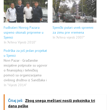
Fudbaleri Novog Pazara
Sjenički putari uvek spremni
uspeno okonali pripreme u
za zimu pre vremena
Sjenici
In "Arhiva vijesti 2007"
In "Arhiva Vijesti 2010"
Podrška za još jedan projekat
u Sjenici
Novi Pazar - Građanske
inicijative potpisale su ugovor
o finansijskoj i tehničkoj
pomoći sa organizacijama
civilnog društva iz Sandžaka i
južne Srbije za realizovanje
In "Vijesti 2014"
projekata javnog zastupanja.
Ugovor su potpisali
predstavnici 13 organizacija
Čitaj još:
Zbog snega meštani nosili pokojnika tri
iz Novog Pazara, Sjenice,
dana peške
Priboja, Prijepolja, Nove