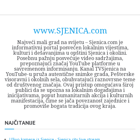
Skip
Opština
JEZERO
FORUM
Početna
Istorija
Privreda
Kultura
Geografija
O
REGIONALNI
ZMAJEVAC
TV
TV
OGLASI
Kontakt
to
Sjenica
Opštine
tvrđavi
CENTAR
iz
SJENICA
content
Sjenica
Sandžaka
www.SJENICA.com
Najveći mali grad na svijetu – Sjenica.com je
informativni portal posvećen lokalnim vijestima,
kulturi i dešavanjima u opštini Sjenica i okolini.
Posebnu pažnju posvećuje video sadržajima,
prepoznajući značaj YouTube platforme u
savremenom informisanju. Kanal TVSjenica na
YouTube-u pruža autentične snimke grada, Pešterske
visoravni i okolnih sela, obuhvatajući raznovrsne teme
od društvenog značaja. Ovaj pristup omogućava široj
publici da se upozna sa lokalnim događajima i
inicijativama, poput humanitarnih akcija i kulturnih
manifestacija, čime se jača povezanost zajednice i
promoviše bogata tradicija ovog kraja.
NAJČITANIJE
Uživo kamere iz Sjenice - Sjenica city live stream