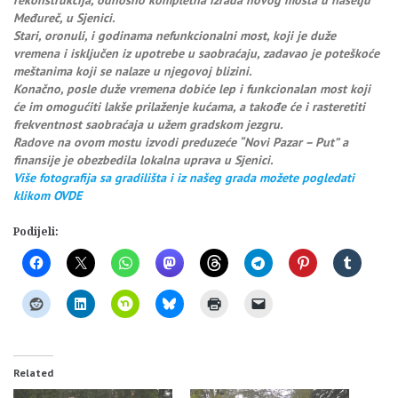
Međureč, u Sjenici.
Stari, oronuli, i godinama nefunkcionalni most, koji je duže
vremena i isključen iz upotrebe u saobraćaju, zadavao je poteškoće
meštanima koji se nalaze u njegovoj blizini.
Konačno, posle duže vremena dobiće lep i funkcionalan most koji
će im omogućiti lakše prilaženje kućama, a takođe će i rasteretiti
frekventnost saobraćaja u užem gradskom jezgru.
Radove na ovom mostu izvodi preduzeće “Novi Pazar – Put” a
finansije je obezbedila lokalna uprava u Sjenici.
Više fotografija sa gradilišta i iz našeg grada možete pogledati
klikom OVDE
Podijeli:
Related