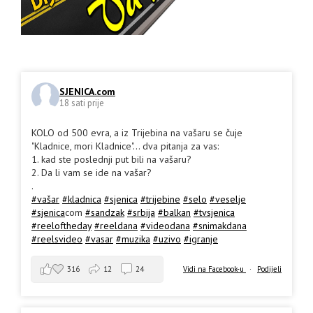
SJENICA.com
18 sati prije
KOLO od 500 evra, a iz Trijebina na vašaru se čuje
"Kladnice, mori Kladnice"... dva pitanja za vas:
1. kad ste poslednji put bili na vašaru?
2. Da li vam se ide na vašar?
.
#vašar
#kladnica
#sjenica
#trijebine
#selo
#veselje
#sjenica
com
#sandzak
#srbija
#balkan
#tvsjenica
#reeloftheday
#reeldana
#videodana
#snimakdana
#reelsvideo
#vasar
#muzika
#uzivo
#igranje
316
12
24
Vidi na Facebook-u
·
Podijeli