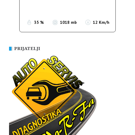
Sunrise:
05:38
Sunset:
19:52
35 %
1018 mb
12 Km/h
PRIJATELJI