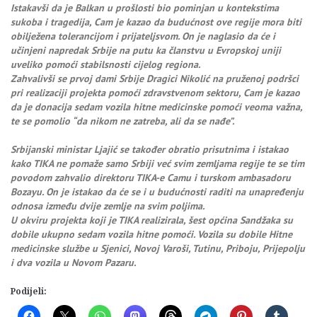
Istakavši da je Balkan u prošlosti bio pominjan u kontekstima
sukoba i tragedija, Cam je kazao da budućnost ove regije mora biti
obilježena tolerancijom i prijateljsvom. On je naglasio da će i
učinjeni napredak Srbije na putu ka članstvu u Evropskoj uniji
uveliko pomoći stabilsnosti cijelog regiona.
Zahvalivši se prvoj dami Srbije Dragici Nikolić na pruženoj podršci
pri realizaciji projekta pomoći zdravstvenom sektoru, Cam je kazao
da je donacija sedam vozila hitne medicinske pomoći veoma važna,
te se pomolio “da nikom ne zatreba, ali da se nađe”.
Srbijanski ministar Ljajić se također obratio prisutnima i istakao
kako TIKA ne pomaže samo Srbiji već svim zemljama regije te se tim
povodom zahvalio direktoru TIKA-e Camu i turskom ambasadoru
Bozayu. On je istakao da će se i u budućnosti raditi na unapređenju
odnosa između dvije zemlje na svim poljima.
U okviru projekta koji je TIKA realizirala, šest općina Sandžaka su
dobile ukupno sedam vozila hitne pomoći. Vozila su dobile Hitne
medicinske službe u Sjenici, Novoj Varoši, Tutinu, Priboju, Prijepolju
i dva vozila u Novom Pazaru.
Podijeli: