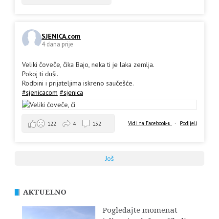
SJENICA.com
4 dana prije
Veliki čoveče, čika Bajo, neka ti je laka zemlja.
Pokoj ti duši.
Rodbini i prijateljima iskreno saučešće.
#sjenicacom
#sjenica
Vidi na Facebook-u
·
Podijeli
122
4
152
Još
AKTUELNO
Pogledajte momenat