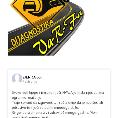
SJENICA.com
7 sati prije
Svako voli lijepe i iskrene riječi. HVALA je mala riječ ali ima
ogromno značenje.
Traje sekund da izgovoriš tu riječ a dvije da je napišeš, ali
odsustvo te riječi se pamti mnooogo duže.
Ringo, da si ti nama živ i zdrav još mnogo godina. Meni
tvoje riječi mnogo znače.