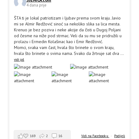
4 dana prije
ŠTA ti je lokal patriotizam i ljubav prema svom kraju. Javio
mi se Almir Redžović sinoć sa nekoliko slika sa lica mesta.
Krenuo je bez poziva i neke akcije da čisti u Dugoj Poljani
od česme na niže pod strmac. Veli da su mu se pridružili u
prolazu i Ermedin Kolašinac kao i Emir Redžović.
Momci, svaka vam čast, hvala što brinete o svom kraju,
hvala što brinete o svima nama. Svako da žrtvuje sat dva
...
vidi još
169
2
16
Vidi na Facebook-u
·
Podijeli