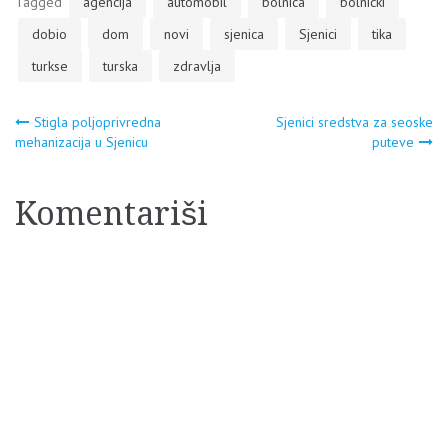
Tagged
agencija
automobil
bolnica
bolnicki
dobio
dom
novi
sjenica
Sjenici
tika
turkse
turska
zdravlja
Navigacija
Stigla poljoprivredna
Sjenici sredstva za seoske
mehanizacija u Sjenicu
puteve
članaka
Komentariši