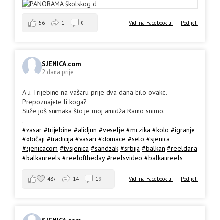
56
1
0
Vidi na Facebook-u
·
Podijeli
SJENICA.com
2 dana prije
A u Trijebine na vašaru prije dva dana bilo ovako.
Prepoznajete li koga?
Stiže još snimaka što je moj amidža Ramo snimo.
.
#vasar
#trijebine
#alidjun
#veselje
#muzika
#kolo
#igranje
#običaji
#tradicija
#vasari
#domace
#selo
#sjenica
#sjenicacom
#tvsjenica
#sandzak
#srbija
#balkan
#reeldana
#balkanreels
#reeloftheday
#reelsvideo
#balkanreels
487
14
19
Vidi na Facebook-u
·
Podijeli
SJENICA.com