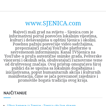
Skip
Opština
JEZERO
FORUM
Početna
Istorija
Privreda
Kultura
Geografija
O
REGIONALNI
ZMAJEVAC
TV
TV
OGLASI
Kontakt
to
Sjenica
Opštine
tvrđavi
CENTAR
iz
SJENICA
content
Sjenica
Sandžaka
www.SJENICA.com
Najveći mali grad na svijetu – Sjenica.com je
informativni portal posvećen lokalnim vijestima,
kulturi i dešavanjima u opštini Sjenica i okolini.
Posebnu pažnju posvećuje video sadržajima,
prepoznajući značaj YouTube platforme u
savremenom informisanju. Kanal TVSjenica na
YouTube-u pruža autentične snimke grada, Pešterske
visoravni i okolnih sela, obuhvatajući raznovrsne teme
od društvenog značaja. Ovaj pristup omogućava široj
publici da se upozna sa lokalnim događajima i
inicijativama, poput humanitarnih akcija i kulturnih
manifestacija, čime se jača povezanost zajednice i
promoviše bogata tradicija ovog kraja.
NAJČITANIJE
Uživo kamere iz Sjenice - Sjenica city live stream