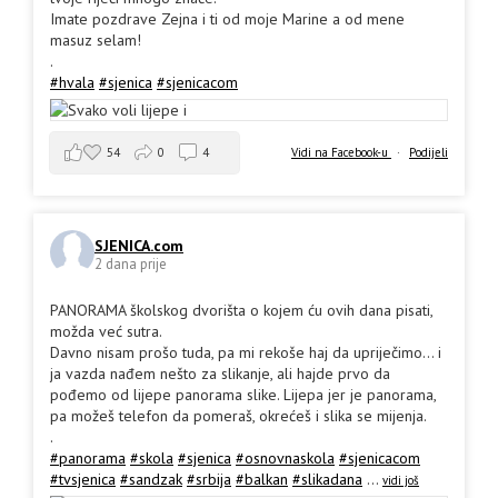
Imate pozdrave Zejna i ti od moje Marine a od mene
masuz selam!
.
#hvala
#sjenica
#sjenicacom
54
0
4
Vidi na Facebook-u
·
Podijeli
SJENICA.com
2 dana prije
PANORAMA školskog dvorišta o kojem ću ovih dana pisati,
možda već sutra.
Davno nisam prošo tuda, pa mi rekoše haj da upriječimo... i
ja vazda nađem nešto za slikanje, ali hajde prvo da
pođemo od lijepe panorama slike. Lijepa jer je panorama,
pa možeš telefon da pomeraš, okrećeš i slika se mijenja.
.
#panorama
#skola
#sjenica
#osnovnaskola
#sjenicacom
#tvsjenica
#sandzak
#srbija
#balkan
#slikadana
...
vidi još