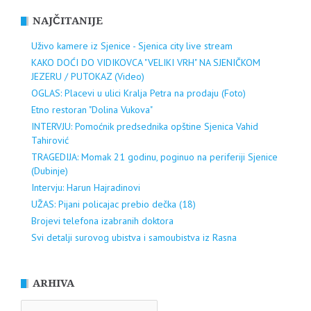
NAJČITANIJE
Uživo kamere iz Sjenice - Sjenica city live stream
KAKO DOĆI DO VIDIKOVCA "VELIKI VRH" NA SJENIČKOM
JEZERU / PUTOKAZ (Video)
OGLAS: Placevi u ulici Kralja Petra na prodaju (Foto)
Etno restoran "Dolina Vukova"
INTERVJU: Pomoćnik predsednika opštine Sjenica Vahid
Tahirović
TRAGEDIJA: Momak 21 godinu, poginuo na periferiji Sjenice
(Dubinje)
Intervju: Harun Hajradinovi
UŽAS: Pijani policajac prebio dečka (18)
Brojevi telefona izabranih doktora
Svi detalji surovog ubistva i samoubistva iz Rasna
ARHIVA
ARHIVA