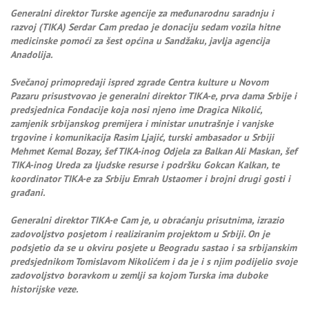
Generalni direktor Turske agencije za međunarodnu saradnju i
razvoj (TIKA) Serdar Cam predao je donaciju sedam vozila hitne
medicinske pomoći za šest općina u Sandžaku, javlja agencija
Anadolija.
Svečanoj primopredaji ispred zgrade Centra kulture u Novom
Pazaru prisustvovao je generalni direktor TIKA-e, prva dama Srbije i
predsjednica Fondacije koja nosi njeno ime Dragica Nikolić,
zamjenik srbijanskog premijera i ministar unutrašnje i vanjske
trgovine i komunikacija Rasim Ljajić, turski ambasador u Srbiji
Mehmet Kemal Bozay, šef TIKA-inog Odjela za Balkan Ali Maskan, šef
TIKA-inog Ureda za ljudske resurse i podršku Gokcan Kalkan, te
koordinator TIKA-e za Srbiju Emrah Ustaomer i brojni drugi gosti i
građani.
Generalni direktor TIKA-e Cam je, u obraćanju prisutnima, izrazio
zadovoljstvo posjetom i realiziranim projektom u Srbiji. On je
podsjetio da se u okviru posjete u Beogradu sastao i sa srbijanskim
predsjednikom Tomislavom Nikolićem i da je i s njim podijelio svoje
zadovoljstvo boravkom u zemlji sa kojom Turska ima duboke
historijske veze.