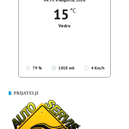
15
°C
Vedro
Wind Gust:
4 Km/h
Clouds:
0%
Sunrise:
05:37
Sunset:
19:54
79 %
1018 mb
4 Km/h
PRIJATELJI