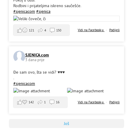
Pokoj ti duši.
Rodbini i prijateljima iskreno saučešće.
#sjenicacom
#sjenica
Vidi na Facebook-u
·
Podijeli
121
4
150
SJENICA.com
3 dana prije
Đe sam ovo, šta se vidi? ♥️♥️♥️
.
#sjenicacom
142
1
16
Vidi na Facebook-u
·
Podijeli
Još