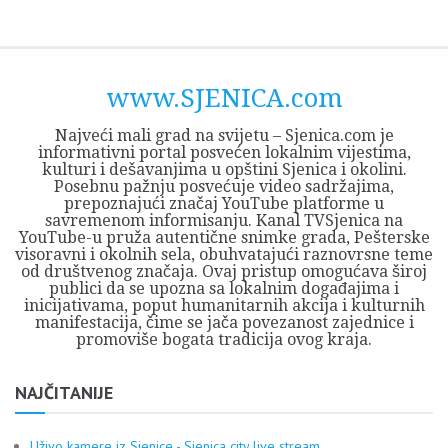
Skip
Opština
JEZERO
FORUM
Početna
Istorija
Privreda
Kultura
Geografija
O
REGIONALNI
ZMAJEVAC
TV
TV
OGLASI
Kontakt
to
Sjenica
Opštine
tvrđavi
CENTAR
iz
SJENICA
content
Sjenica
Sandžaka
www.SJENICA.com
Najveći mali grad na svijetu – Sjenica.com je
informativni portal posvećen lokalnim vijestima,
kulturi i dešavanjima u opštini Sjenica i okolini.
Posebnu pažnju posvećuje video sadržajima,
prepoznajući značaj YouTube platforme u
savremenom informisanju. Kanal TVSjenica na
YouTube-u pruža autentične snimke grada, Pešterske
visoravni i okolnih sela, obuhvatajući raznovrsne teme
od društvenog značaja. Ovaj pristup omogućava široj
publici da se upozna sa lokalnim događajima i
inicijativama, poput humanitarnih akcija i kulturnih
manifestacija, čime se jača povezanost zajednice i
promoviše bogata tradicija ovog kraja.
NAJČITANIJE
Uživo kamere iz Sjenice - Sjenica city live stream