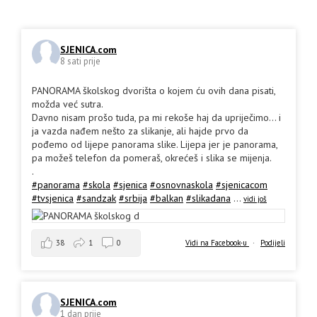
SJENICA.com
8 sati prije
PANORAMA školskog dvorišta o kojem ću ovih dana pisati,
možda već sutra.
Davno nisam prošo tuda, pa mi rekoše haj da upriječimo... i
ja vazda nađem nešto za slikanje, ali hajde prvo da
pođemo od lijepe panorama slike. Lijepa jer je panorama,
pa možeš telefon da pomeraš, okrećeš i slika se mijenja.
.
#panorama
#skola
#sjenica
#osnovnaskola
#sjenicacom
#tvsjenica
#sandzak
#srbija
#balkan
#slikadana
...
vidi još
38
1
0
Vidi na Facebook-u
·
Podijeli
SJENICA.com
1 dan prije