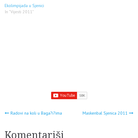
prve noći snegom zavejana
Ekolimpijada u Sjenici
Sjenica je azilantima koji su
In "Vijesti 2011"
tek stigli pokazala - zube!…
Navigacija
Radovi na koli u Baga?i?ima
Maskenbal Sjenica 2011
članaka
Komentariši