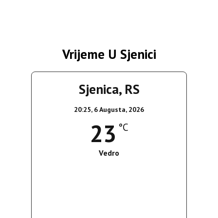
Vrijeme U Sjenici
Sjenica, RS
20:25,
6 Augusta, 2026
23
°C
Vedro
Wind Gust:
8 Km/h
Clouds:
5%
Sunrise:
05:35
Sunset:
19:56