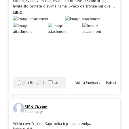
Momci, svaka vam čast, hvala što brinete o svom kraju,
hvala što brinete o svima nama. Svako da žrtvuje sat dva
...
vidi još
165
2
16
Vidi na Facebook-u
·
Podijeli
SJENICA.com
3 dana prije
Veliki čoveče, čika Bajo, neka ti je laka zemlja.