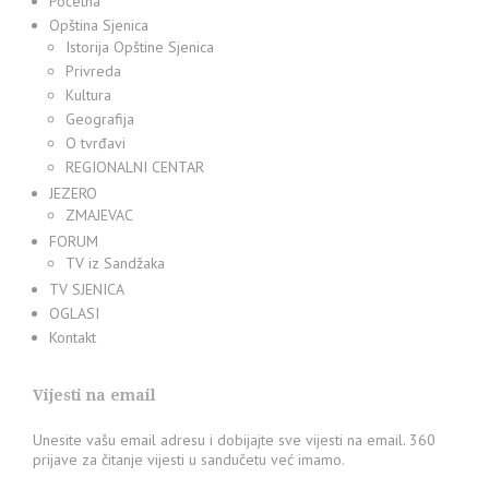
Početna
Opština Sjenica
Istorija Opštine Sjenica
Privreda
Kultura
Geografija
O tvrđavi
REGIONALNI CENTAR
JEZERO
ZMAJEVAC
FORUM
TV iz Sandžaka
TV SJENICA
OGLASI
Kontakt
Vijesti na email
Unesite vašu email adresu i dobijajte sve vijesti na email. 360
prijave za čitanje vijesti u sandučetu već imamo.