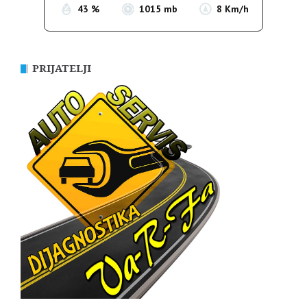
43 %
1015 mb
8 Km/h
PRIJATELJI