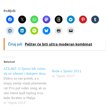
Podijeli:
Čitaj još:
Pešter će biti ultra moderan kombinat
Related
AZILANT: U Sjenici bih voleo
Rode u Sjenici 2011
da se oženim i dobijem decu
In "Vijesti 2011"
Dobro su nas primili, a u
mojoj zemlji vlada plemenski
rat. Prvi put vidim sneg, ali su
oko mene ljudi toplog srca,
kaže Ibrahim iz Malija.
SJENICA - Jeste hladno, ali
In "Vijesti 2013"
makar su na sigurnom. Već