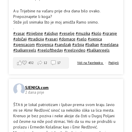
A u Trijebine na vašaru prije dva dana bilo ovako.
Prepoznajete li koga?
Stiže još snimaka što je moj amidža Ramo snimo.
.
#vasar
#trijebine
#alidjun
#veselje
#muzika
#kolo
#igranje
#običaji
#tradicija
#vasari
#domace
#selo
#sjenica
#sjenicacom
#tvsjenica
#sandzak
#srbija
#balkan
#reeldana
#balkanreels
#reeloftheday
#reelsvideo
#balkanreels
432
12
17
Vidi na Facebook-u
·
Podijeli
SJENICA.com
2 dana prije
ŠTA ti je lokal patriotizam i ljubav prema svom kraju. Javio
mi se Almir Redžović sinoć sa nekoliko slika sa lica mesta.
Krenuo je bez poziva i neke akcije da čisti u Dugoj Poljani
od česme na niže pod strmac. Veli da su mu se pridružili u
prolazu i Ermedin Kolašinac kao i Emir Redžović.