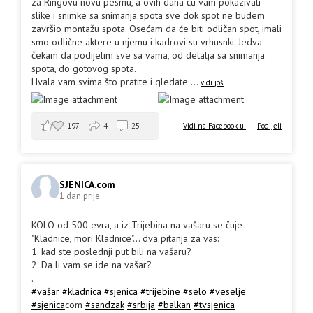
za Ringovu novu pesmu, a ovih dana ću vam pokazivati
slike i snimke sa snimanja spota sve dok spot ne budem
završio montažu spota. Osećam da će biti odličan spot, imali
smo odlične aktere u njemu i kadrovi su vrhusnki. Jedva
čekam da podijelim sve sa vama, od detalja sa snimanja
spota, do gotovog spota.
Hvala vam svima što pratite i gledate
...
vidi još
197
4
25
Vidi na Facebook-u
·
Podijeli
SJENICA.com
1 dan prije
KOLO od 500 evra, a iz Trijebina na vašaru se čuje
"Kladnice, mori Kladnice"... dva pitanja za vas:
1. kad ste poslednji put bili na vašaru?
2. Da li vam se ide na vašar?
.
#vašar
#kladnica
#sjenica
#trijebine
#selo
#veselje
#sjenica
com
#sandzak
#srbija
#balkan
#tvsjenica