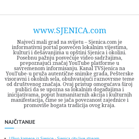
Skip
Opština
JEZERO
FORUM
Početna
Istorija
Privreda
Kultura
Geografija
O
REGIONALNI
ZMAJEVAC
TV
TV
OGLASI
Kontakt
to
Sjenica
Opštine
tvrđavi
CENTAR
iz
SJENICA
content
Sjenica
Sandžaka
www.SJENICA.com
Najveći mali grad na svijetu – Sjenica.com je
informativni portal posvećen lokalnim vijestima,
kulturi i dešavanjima u opštini Sjenica i okolini.
Posebnu pažnju posvećuje video sadržajima,
prepoznajući značaj YouTube platforme u
savremenom informisanju. Kanal TVSjenica na
YouTube-u pruža autentične snimke grada, Pešterske
visoravni i okolnih sela, obuhvatajući raznovrsne teme
od društvenog značaja. Ovaj pristup omogućava široj
publici da se upozna sa lokalnim događajima i
inicijativama, poput humanitarnih akcija i kulturnih
manifestacija, čime se jača povezanost zajednice i
promoviše bogata tradicija ovog kraja.
NAJČITANIJE
Uživo kamere iz Sjenice - Sjenica city live stream