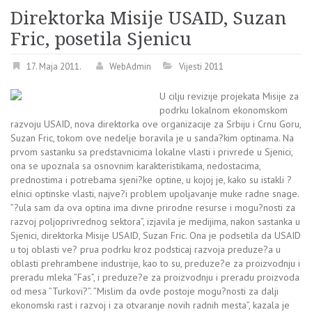
Direktorka Misije USAID, Suzan
Fric, posetila Sjenicu
17. Maja 2011.
WebAdmin
Vijesti 2011
U cilju revizije projekata Misije za
podrku lokalnom ekonomskom
razvoju USAID, nova direktorka ove organizacije za Srbiju i Crnu Goru,
Suzan Fric, tokom ove nedelje boravila je u sanda?kim optinama. Na
prvom sastanku sa predstavnicima lokalne vlasti i privrede u Sjenici,
ona se upoznala sa osnovnim karakteristikama, nedostacima,
prednostima i potrebama sjeni?ke optine, u kojoj je, kako su istakli ?
elnici optinske vlasti, najve?i problem upoljavanje muke radne snage.
”?ula sam da ova optina ima divne prirodne resurse i mogu?nosti za
razvoj poljoprivrednog sektora”, izjavila je medijima, nakon sastanka u
Sjenici, direktorka Misije USAID, Suzan Fric. Ona je podsetila da USAID
u toj oblasti ve? prua podrku kroz podsticaj razvoja preduze?a u
oblasti prehrambene industrije, kao to su, preduze?e za proizvodnju i
preradu mleka ”Fas”, i preduze?e za proizvodnju i preradu proizvoda
od mesa ”Turkovi?”. ”Mislim da ovde postoje mogu?nosti za dalji
ekonomski rast i razvoj i za otvaranje novih radnih mesta”, kazala je