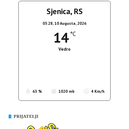
Sjenica, RS
03:28,
10 Augusta, 2026
14
°C
Vedro
Wind Gust:
4 Km/h
Clouds:
0%
Sunrise:
05:39
Sunset:
19:51
63 %
1020 mb
4 Km/h
PRIJATELJI