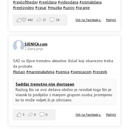
#reeloftheday
#reeldana
#videodana
#snimakdana
#reelsvideo
#vasar
#muzika
#uzivo
#igranje
442
27
28
Vidi na Facebook-u
·
Podijeli
SJENICA.com
2 dana prije
SAD su šljive trenutno aktuelne. Kolač koji obavezno treba
da probate.
#kolaci
#marininakuhinja
#sjenica
#sjenicacom
#recepti
Sadržaj trenutno nije dostupan
Razlog što se ovo dešava obično je rezultat toga što je
vlasnik to podijelio s manjom grupom osoba, promijenio
ko to može vidjeti ili je izbrisano.
3
0
0
Vidi na Facebook-u
·
Podijeli