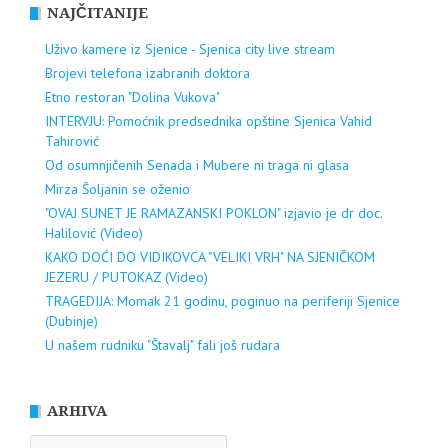
NAJČITANIJE
Uživo kamere iz Sjenice - Sjenica city live stream
Brojevi telefona izabranih doktora
Etno restoran "Dolina Vukova"
INTERVJU: Pomoćnik predsednika opštine Sjenica Vahid
Tahirović
Od osumnjičenih Senada i Mubere ni traga ni glasa
Mirza Šoljanin se oženio
"OVAJ SUNET JE RAMAZANSKI POKLON" izjavio je dr doc.
Halilović (Video)
KAKO DOĆI DO VIDIKOVCA "VELIKI VRH" NA SJENIČKOM
JEZERU / PUTOKAZ (Video)
TRAGEDIJA: Momak 21 godinu, poginuo na periferiji Sjenice
(Dubinje)
U našem rudniku "Štavalj" fali još rudara
ARHIVA
ARHIVA