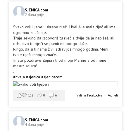
SJENICA.com
2 dana prije
Svako voli lijepe i iskrene riječi. HVALA je mala riječ ali ima
ogromno značenje.
Traje sekund da izgovoriš tu riječ a dvije da je napišeš, ali
odsustvo te riječi se pamti mnooogo duže.
Ringo, da si ti nama živ i zdrav još mnogo godina. Meni
tvoje riječi mnogo znače.
Imate pozdrave Zejna i ti od moje Marine a od mene
masuz selam!
.
#hvala
#sjenica
#sjenicacom
102
0
6
Vidi na Facebook-u
·
Podijeli
SJENICA.com
4 dana prije