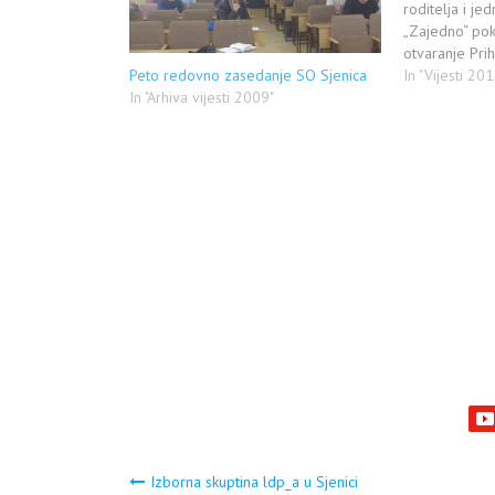
roditelja i je
„Zajedno“ pokr
otvaranje Pri
Peto redovno zasedanje SO Sjenica
nasilja. Prvi k
In "Vijesti 201
In "Arhiva vijesti 2009"
prikupljanje p
u sredu reali
Pazara, danas 
udruženja u…
Navigacija
Izborna skuptina ldp_a u Sjenici