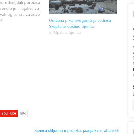
dnoroditeljskih porodica
enulo je inicijativu za
hvatnog centra za žrtve
orak ka tom cilju je
4"
Održana prva ovogodišnja sednica
otpisa građana. Akcija je
Skupštine opštine Sjenica
zovana u centru Novog
In "Opstina Sjenica"
su aktivisti ovog
.
Sjenica ukljuena u projekat jaanja Evro-atlanskih