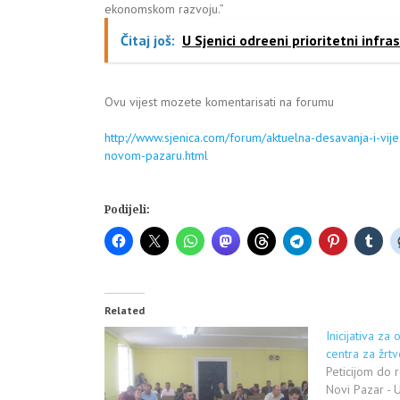
ekonomskom razvoju.”
Čitaj još:
U Sjenici odreeni prioritetni infra
Ovu vijest mozete komentarisati na forumu
http://www.sjenica.com/forum/aktuelna-desavanja-i-vij
novom-pazaru.html
Podijeli:
Related
Inicijativa za
centra za žrtv
Peticijom do r
Novi Pazar - 