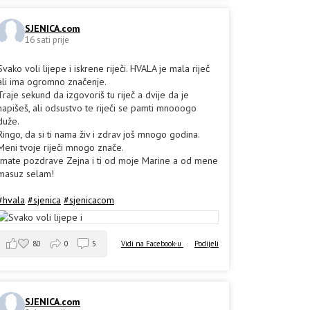
SJENICA.com
16 sati prije
Svako voli lijepe i iskrene riječi. HVALA je mala riječ
ali ima ogromno značenje.
Traje sekund da izgovoriš tu riječ a dvije da je
napišeš, ali odsustvo te riječi se pamti mnooogo
duže.
Ringo, da si ti nama živ i zdrav još mnogo godina.
Meni tvoje riječi mnogo znače.
Imate pozdrave Zejna i ti od moje Marine a od mene
masuz selam!
#hvala
#sjenica
#sjenicacom
80
0
5
Vidi na Facebook-u
·
Podijeli
SJENICA.com