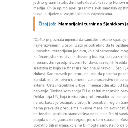
jedino graani i slobodni intelektualci”, kazao je Nuhovi u
medije. On je uputio apel graanima svih sandakih opšt
takve inicijative u svojim lokalnim zajednicama.
Čitaj još:
Memorijalni turnir na Sjenickom j
”Opšte je poznata injenica da sandake opštine spadaju 
najnerazvijenijih u Srbiji. Zato je potrebno da te opšt
u posebnu teritorijalnu jedinicu, koja bi samostalno mog
za finansijska sredstva iz dravnog budeta, ali i za sreds
meunarodnih predpristupnih fondova, razvojnih kredita i
sredstva iz kojih se finansira regionalni razvoj u Srbiji”,
Nuhovi. Kao pravnik po struci, on istie da potreba pos
Sandak, ima osnovu u domeem zakonodavstvu i meuna
aktima. ”Ustav Republike Srbije i meunarodni akti, od koj
najvanije Okvirna konvencija EU o zaštiti manjinskih prav
Deklaracija UN, koja tretira istu problematiku, su osnov 
narod, kakav je bošnjaki u Srbiji, tri poseban region Sa
nema prava da preduzima nikakve mere niti aktivnosti, 
nacionalnu strukturu stanovništva na taj nain što bi san
utopila u neki glomazni region, jer, u tom sluaju, mi Bošn
dodatno bili manjina, koja ne bi mogla samostalno da 