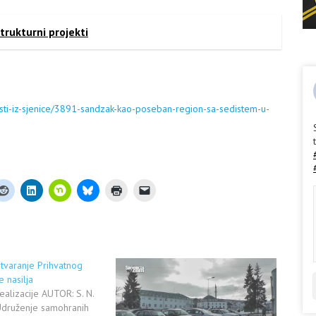
strukturni projekti
esti-iz-sjenice/3891-sandzak-kao-poseban-region-sa-sedistem-u-
 otvaranje Prihvatnog
e nasilja
ealizacije AUTOR: S. N.
Udruženje samohranih