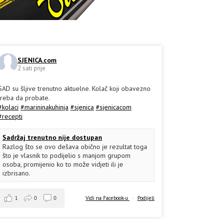
SJENICA.com
2 sati prije
SAD su šljive trenutno aktuelne. Kolač koji obavezno
treba da probate.
#kolaci
#marininakuhinja
#sjenica
#sjenicacom
#recepti
Sadržaj trenutno nije dostupan
Razlog što se ovo dešava obično je rezultat toga
što je vlasnik to podijelio s manjom grupom
osoba, promijenio ko to može vidjeti ili je
izbrisano.
1
0
0
Vidi na Facebook-u
·
Podijeli