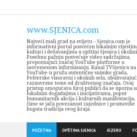
Skip
to
content
www.SJENICA.com
Najveći mali grad na svijetu – Sjenica.com je
informativni portal posvećen lokalnim vijestim
kulturi i dešavanjima u opštini Sjenica i okolini
Posebnu pažnju posvećuje video sadržajima,
prepoznajući značaj YouTube platforme u
savremenom informisanju. Kanal TVSjenica na
YouTube-u pruža autentične snimke grada,
Pešterske visoravni i okolnih sela, obuhvatajuć
raznovrsne teme od društvenog značaja. Ovaj
pristup omogućava široj publici da se upozna s
lokalnim događajima i inicijativama, poput
humanitarnih akcija i kulturnih manifestacija,
čime se jača povezanost zajednice i promoviše
bogata tradicija ovog kraja.
POČETNA
OPŠTINA SJENICA
JEZERO
F