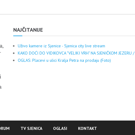
NAJČITANIJE
a,
Uživo kamere iz Sjenice - Sjenica city live stream
.
KAKO DOĆI DO VIDIKOVCA "VELIKI VRH" NA SJENIČKOM JEZERU /
OGLAS: Placevi u ulici Kralja Petra na prodaju (Foto)
i
a
ORUM
TV SJENICA
OGLASI
KONTAKT