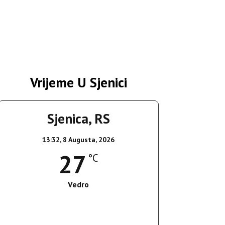
Vrijeme U Sjenici
Sjenica, RS
13:32,
8 Augusta, 2026
27
°C
Vedro
Wind Gust:
15 Km/h
Clouds:
0%
Sunrise:
05:37