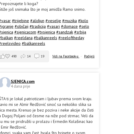
Prepoznajete li koga?
Stiže još snimaka što je moj amidža Ramo snimo.
#vasar
#trijebine
#alidjun
#veselje
#muzika
#kolo
#igranje
#običaji
#tradicija
#vasari
#domace
#selo
#sjenica
#sjenicacom
#tvsjenica
#sandzak
#srbija
#balkan
#reeldana
#balkanreels
#reeloftheday
#reelsvideo
#balkanreels
490
14
19
Vidi na Facebook-u
·
Podijeli
SJENICA.com
4 dana prije
ŠTA ti je lokal patriotizam i ljubav prema svom kraju.
Javio mi se Almir Redžović sinoć sa nekoliko slika sa
lica mesta. Krenuo je bez poziva i neke akcije da čisti
u Dugoj Poljani od česme na niže pod strmac. Veli da
su mu se pridružili u prolazu i Ermedin Kolašinac kao
i Emir Redžović.
Momci, svaka vam čast, hvala što brinete o svom