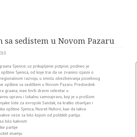
n sa sedistem u Novom Pazaru
2010
 graana Sjenice, uz prikupljene potpise, podneo je
opštine Sjenica, od koje trai da se zvanino izjasni o
regionalnom razvoju, u smislu obezbeivanja posebnog
ke opštine sa sedištem u Novom Pazaru. Predsednik
ra graana, inae bivši dravni sekretar u
ravnu upravu i lokalnu samoupravu, koji je u prošlom
njake liste za evropski Sandak, na kratko obavljao i
ika opštine Sjenica, Nusret Nuhovi, kae da takva
ikakve veze sa bilo kojom od politikih partija.
 sa bilo kakvom
ike partije
acitet imamju