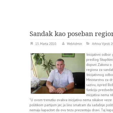
Sandak kao poseban regio
15. Marta 2010.
WebAdmin
Arhiva Vijesti 
Inicijativni odbor
predlog Skupštini 
dopuni Zakona o 
regiona za sanda
Inicijativnog odbo
Ministarstvu za d
sazivu, ispred Boš
funkciju predsedn
inicijativa nema n
”U ovom trenutku ovakva inicijativa nema nikakve veze
politikom partijom jer, ja lino smatram da sadašnje polit
nemaju kapacitet da ovu tezu prezentuju dravi. Taj kap