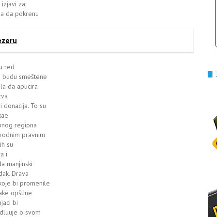
 izjavi za
ina da pokrenu
ezeru
u red
ine budu smeštene
la da aplicira
tva
 donacija. To su
 kae
ebnog regiona
rodnim pravnim
ih su
a i
da manjinski
ndak. Drava
koje bi promenile
dake opštine
jaci bi
odluuje o svom