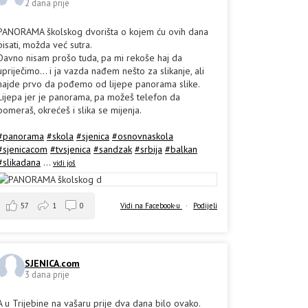
2 dana prije
PANORAMA školskog dvorišta o kojem ću ovih dana
pisati, možda već sutra.
Davno nisam prošo tuda, pa mi rekoše haj da
upriječimo... i ja vazda nađem nešto za slikanje, ali
hajde prvo da pođemo od lijepe panorama slike.
Lijepa jer je panorama, pa možeš telefon da
pomeraš, okrećeš i slika se mijenja.
#panorama
#skola
#sjenica
#osnovnaskola
#sjenicacom
#tvsjenica
#sandzak
#srbija
#balkan
#slikadana
...
vidi još
57
1
0
Vidi na Facebook-u
·
Podijeli
SJENICA.com
3 dana prije
A u Trijebine na vašaru prije dva dana bilo ovako.