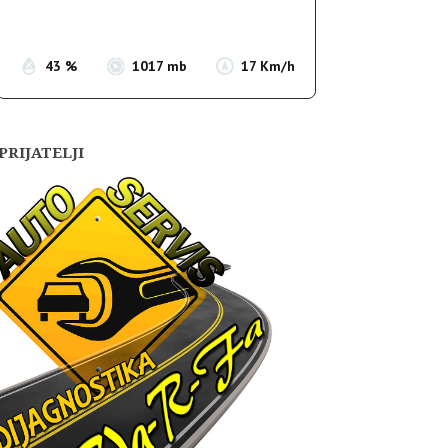
Sunset:
19:54
43 %
1017 mb
17 Km/h
PRIJATELJI