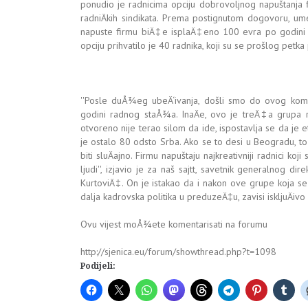
ponudio je radnicima opciju dobrovoljnog napuštanja 
radniÄkih sindikata. Prema postignutom dogovoru, um
napuste firmu biÄ‡e isplaÄ‡eno 100 evra po godini ra
opciju prihvatilo je 40 radnika, koji su se prošlog petk
''Posle duÅ¾eg ubeÄ‘ivanja, došli smo do ovog ko
godini radnog staÅ¾a. InaÄe, ovo je treÄ‡a grupa 
otvoreno nije terao silom da ide, ispostavlja se da je 
je ostalo 80 odsto Srba. Ako se to desi u Beogradu, t
biti sluÄajno. Firmu napuštaju najkreativniji radnici k
ljudi'', izjavio je za naš sajtt, savetnik generalnog di
KurtoviÄ‡. On je istakao da i nakon ove grupe koja se 
dalja kadrovska politika u preduzeÄ‡u, zavisi iskljuÄi
Ovu vijest moÅ¾ete komentarisati na forumu
http://sjenica.eu/forum/showthread.php?t=1098
Podijeli: