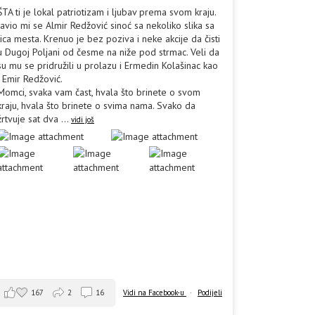
ŠTA ti je lokal patriotizam i ljubav prema svom kraju.
Javio mi se Almir Redžović sinoć sa nekoliko slika sa
lica mesta. Krenuo je bez poziva i neke akcije da čisti
u Dugoj Poljani od česme na niže pod strmac. Veli da
su mu se pridružili u prolazu i Ermedin Kolašinac kao
i Emir Redžović.
Momci, svaka vam čast, hvala što brinete o svom
kraju, hvala što brinete o svima nama. Svako da
žrtvuje sat dva
...
vidi još
167
2
16
Vidi na Facebook-u
·
Podijeli