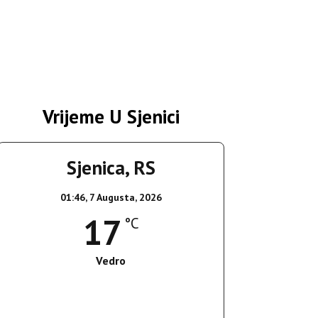
Vrijeme U Sjenici
Sjenica, RS
01:46,
7 Augusta, 2026
17
°C
Vedro
Wind Gust:
4 Km/h
Clouds:
1%
Sunrise:
05:36