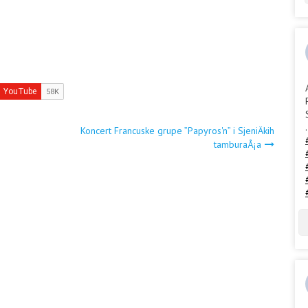
.
Koncert Francuske grupe ”Papyros'n” i SjeniÄkih
tamburaÅ¡a