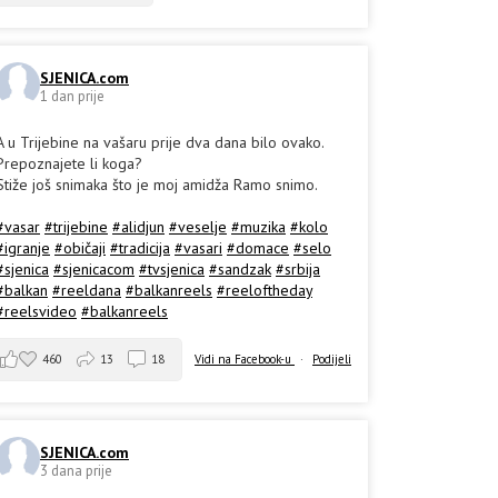
SJENICA.com
1 dan prije
A u Trijebine na vašaru prije dva dana bilo ovako.
Prepoznajete li koga?
Stiže još snimaka što je moj amidža Ramo snimo.
#vasar
#trijebine
#alidjun
#veselje
#muzika
#kolo
#igranje
#običaji
#tradicija
#vasari
#domace
#selo
#sjenica
#sjenicacom
#tvsjenica
#sandzak
#srbija
#balkan
#reeldana
#balkanreels
#reeloftheday
#reelsvideo
#balkanreels
460
13
18
Vidi na Facebook-u
·
Podijeli
SJENICA.com
3 dana prije