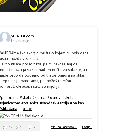
SJENICA.com
14 sati prije
PANORAMA školskog dvorišta o kojem ću ovih dana
pisati, možda već sutra.
Davno nisam prošo tuda, pa mi rekoše haj da
upriječimo... i ja vazda nađem nešto za slikanje, ali
hajde prvo da pođemo od lijepe panorama slike.
Lijepa jer je panorama, pa možeš telefon da
pomeraš, okrećeš i slika se mijenja.
#panorama
#skola
#sjenica
#osnovnaskola
#sjenicacom
#tvsjenica
#sandzak
#srbija
#balkan
#slikadana
...
vidi još
45
1
0
Vidi na Facebook-u
·
Podijeli