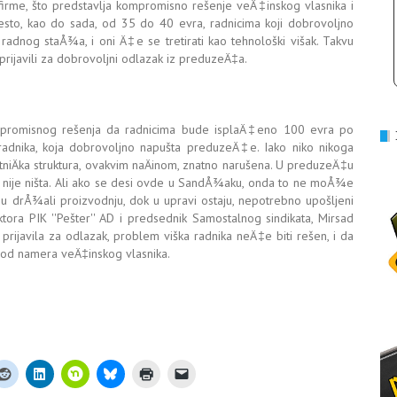
firme, što predstavlja kompromisno rešenje veÄ‡inskog vlasnika i
esto, kao do sada, od 35 do 40 evra, radnicima koji dobrovoljno
dnog staÅ¾a, i oni Ä‡e se tretirati kao tehnološki višak. Takvu
a prijavili za dobrovoljni odlazak iz preduzeÄ‡a.
mpromisnog rešenja da radnicima bude isplaÄ‡eno 100 evra po
radnika, koja dobrovoljno napušta preduzeÄ‡e. Iako niko nikoga
etniÄka struktura, ovakvim naÄinom, znatno narušena. U preduzeÄ‡u
o nije ništa. Ali ako se desi ovde u SandÅ¾aku, onda to ne moÅ¾e
oji su drÅ¾ali proizvodnju, dok u upravi ostaju, nepotrebno upošljeni
rektora PIK ''Pešter'' AD i predsednik Samostalnog sindikata, Mirsad
prijavila za odlazak, problem viška radnika neÄ‡e biti rešen, i da
vo od namera veÄ‡inskog vlasnika.