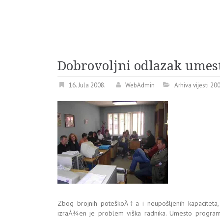
Dobrovoljni odlazak umes
16. Jula 2008.
WebAdmin
Arhiva vijesti 20
Zbog brojnih poteškoÄ‡a i neupošljenih kapaciteta, u
izraÅ¾en je problem viška radnika. Umesto programa