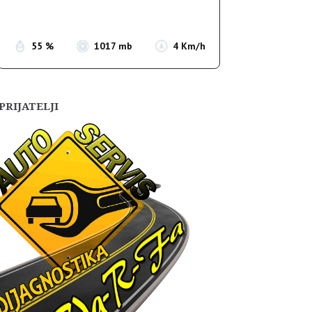
Sunset:
19:55
55 %
1017 mb
4 Km/h
PRIJATELJI