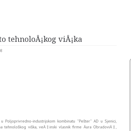
to tehnoloÅ¡kog viÅ¡ka
08
 Poljoprivredno-industrijskom kombinatu ''Pešter'' AD u Sjenici,
 tehnološkog viška, veÄ‡inski vlasnik firme Äura ObradoviÄ‡,