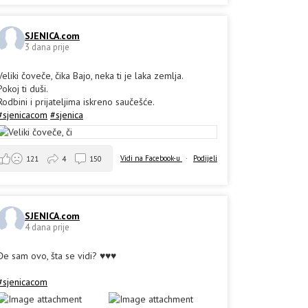
SJENICA.com
3 dana prije
Veliki čoveče, čika Bajo, neka ti je laka zemlja.
Pokoj ti duši.
Rodbini i prijateljima iskreno saučešće.
#sjenicacom
#sjenica
Vidi na Facebook-u
·
Podijeli
121
4
150
SJENICA.com
4 dana prije
Đe sam ovo, šta se vidi? ♥️♥️♥️
#sjenicacom