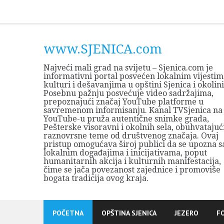
Skip
to
content
www.SJENICA.com
Najveći mali grad na svijetu – Sjenica.com je
informativni portal posvećen lokalnim vijestim
kulturi i dešavanjima u opštini Sjenica i okolini
Posebnu pažnju posvećuje video sadržajima,
prepoznajući značaj YouTube platforme u
savremenom informisanju. Kanal TVSjenica na
YouTube-u pruža autentične snimke grada,
Pešterske visoravni i okolnih sela, obuhvatajuć
raznovrsne teme od društvenog značaja. Ovaj
pristup omogućava široj publici da se upozna s
lokalnim događajima i inicijativama, poput
humanitarnih akcija i kulturnih manifestacija,
čime se jača povezanost zajednice i promoviše
bogata tradicija ovog kraja.
POČETNA
OPŠTINA SJENICA
JEZERO
F