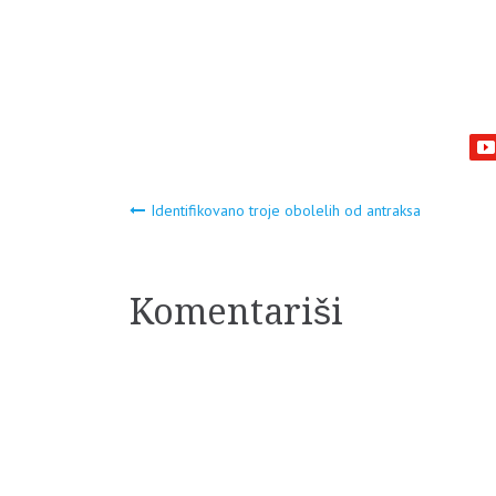
Navigacija
Identifikovano troje obolelih od antraksa
članaka
Komentariši