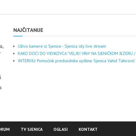
NAJČITANIJE
a,
Uživo kamere iz Sjenice - Sjenica city live stream
.
KAKO DOĆI DO VIDIKOVCA "VELIKI VRH" NA SJENIČKOM JEZERU /
INTERVJU: Pomoćnik predsednika opštine Sjenica Vahid Tahirović
i
a
ORUM
TV SJENICA
OGLASI
KONTAKT