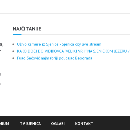
NAJČITANIJE
a,
Uživo kamere iz Sjenice - Sjenica city live stream
.
KAKO DOĆI DO VIDIKOVCA "VELIKI VRH" NA SJENIČKOM JEZERU /
Fuad Šećović najhrabriji policajac Beograda
i
a
ORUM
TV SJENICA
OGLASI
KONTAKT