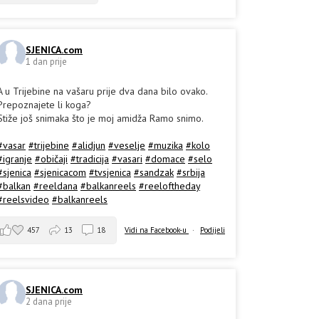
SJENICA.com
1 dan prije
A u Trijebine na vašaru prije dva dana bilo ovako.
Prepoznajete li koga?
Stiže još snimaka što je moj amidža Ramo snimo.
#vasar
#trijebine
#alidjun
#veselje
#muzika
#kolo
#igranje
#običaji
#tradicija
#vasari
#domace
#selo
#sjenica
#sjenicacom
#tvsjenica
#sandzak
#srbija
#balkan
#reeldana
#balkanreels
#reeloftheday
#reelsvideo
#balkanreels
457
13
18
Vidi na Facebook-u
·
Podijeli
SJENICA.com
2 dana prije