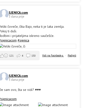
SJENICA.com
3 dana prije
Veliki čoveče, čika Bajo, neka ti je laka zemlja.
Pokoj ti duši.
Rodbini i prijateljima iskreno saučešće.
#sjenicacom
#sjenica
Vidi na Facebook-u
·
Podijeli
121
4
150
SJENICA.com
3 dana prije
Đe sam ovo, šta se vidi? ♥️♥️♥️
#sjenicacom