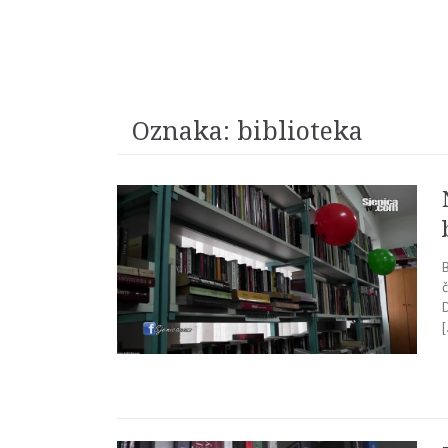
Oznaka:
biblioteka
č
D