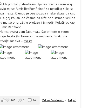
ŠTA ti je lokal patriotizam i ljubav prema svom kraju.
Javio mi se Almir Redžović sinoć sa nekoliko slika sa
lica mesta. Krenuo je bez poziva i neke akcije da čisti
u Dugoj Poljani od česme na niže pod strmac. Veli da
su mu se pridružili u prolazu i Ermedin Kolašinac kao
i Emir Redžović.
Momci, svaka vam čast, hvala što brinete o svom
kraju, hvala što brinete o svima nama. Svako da
žrtvuje sat dva
...
vidi još
167
2
16
Vidi na Facebook-u
·
Podijeli