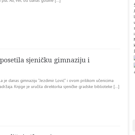
 put. Ali, već od danas godine […]
osetila sjeničku gimnaziju i
a je danas gimnaziju “Jezdimir Lović” i ovom prilikom učenicima
ržaja. Knjige je uručila direktorka sjeničke gradske biblioteke […]