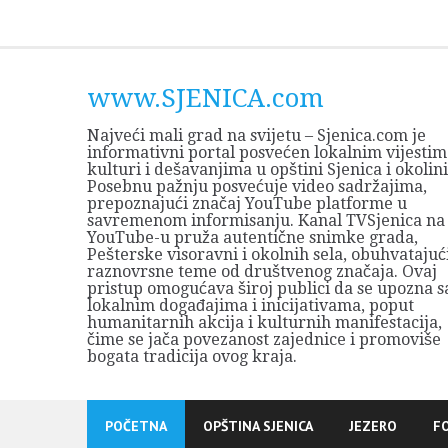
Skip
to
content
www.SJENICA.com
Najveći mali grad na svijetu – Sjenica.com je
informativni portal posvećen lokalnim vijestim
kulturi i dešavanjima u opštini Sjenica i okolini
Posebnu pažnju posvećuje video sadržajima,
prepoznajući značaj YouTube platforme u
savremenom informisanju. Kanal TVSjenica na
YouTube-u pruža autentične snimke grada,
Pešterske visoravni i okolnih sela, obuhvatajuć
raznovrsne teme od društvenog značaja. Ovaj
pristup omogućava široj publici da se upozna s
lokalnim događajima i inicijativama, poput
humanitarnih akcija i kulturnih manifestacija,
čime se jača povezanost zajednice i promoviše
bogata tradicija ovog kraja.
POČETNA
OPŠTINA SJENICA
JEZERO
F