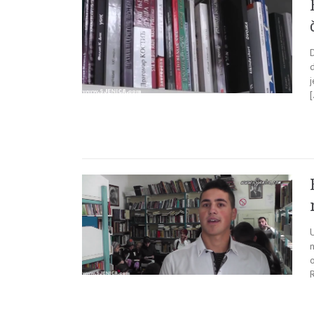
j
U
n