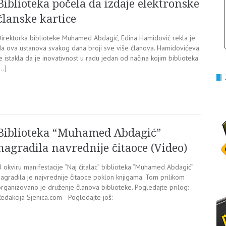
Biblioteka počela da izdaje elektronske
članske kartice
Direktorka biblioteke Muhamed Abdagić, Edina Hamidović rekla je
da ova ustanova svakog dana broji sve više članova. Hamidovićeva
e istakla da je inovativnost u radu jedan od načina kojim biblioteka
[…]
Biblioteka “Muhamed Abdagić”
nagradila navrednije čitaoce (Video)
 okviru manifestacije “Naj čitalac” biblioteka “Muhamed Abdagić”
agradila je najvrednije čitaoce poklon knjigama. Tom prilikom
organizovano je druženje članova biblioteke. Pogledajte prilog:
Redakcija Sjenica.com Pogledajte još: