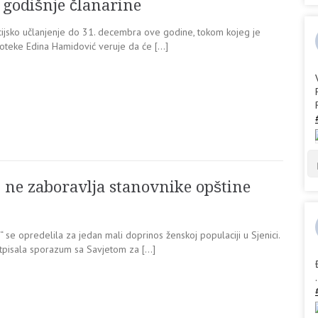
u godišnje članarine
cijsko učlanjenje do 31. decembra ove godine, tokom kojeg je
lioteke Edina Hamidović veruje da će […]
ne zaboravlja stanovnike opštine
e opredelila za jedan mali doprinos ženskoj populaciji u Sjenici.
pisala sporazum sa Savjetom za […]
.