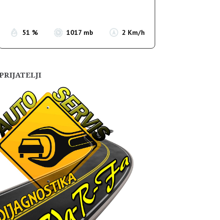
Sunset:
19:56
51 %
1017 mb
2 Km/h
PRIJATELJI