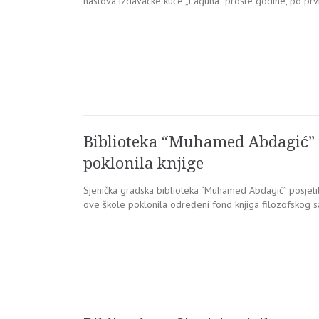
naslova izdavačke kuće „Laguna“ prošle godine, po prvi
Biblioteka “Muhamed Abdagić” p
poklonila knjige
Sjenička gradska biblioteka “Muhamed Abdagić” posjetil
ove škole poklonila određeni fond knjiga filozofskog sad