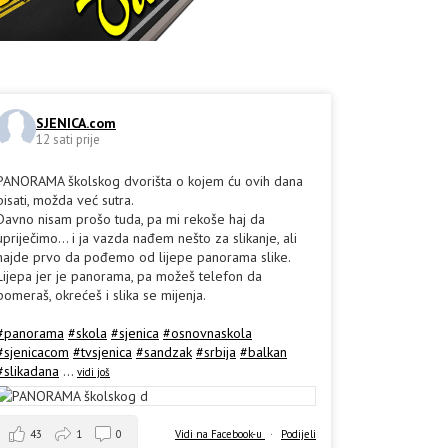
SJENICA.com
12 sati prije
PANORAMA školskog dvorišta o kojem ću ovih dana
pisati, možda već sutra.
Davno nisam prošo tuda, pa mi rekoše haj da
upriječimo... i ja vazda nađem nešto za slikanje, ali
hajde prvo da pođemo od lijepe panorama slike.
Lijepa jer je panorama, pa možeš telefon da
pomeraš, okrećeš i slika se mijenja.
#panorama
#skola
#sjenica
#osnovnaskola
#sjenicacom
#tvsjenica
#sandzak
#srbija
#balkan
#slikadana
...
vidi još
43
1
0
Vidi na Facebook-u
·
Podijeli