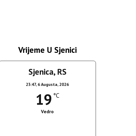
Vrijeme U Sjenici
Sjenica, RS
23:47,
6 Augusta, 2026
19
°C
Vedro
Wind Gust:
2 Km/h
Clouds:
0%
Sunrise:
05:35