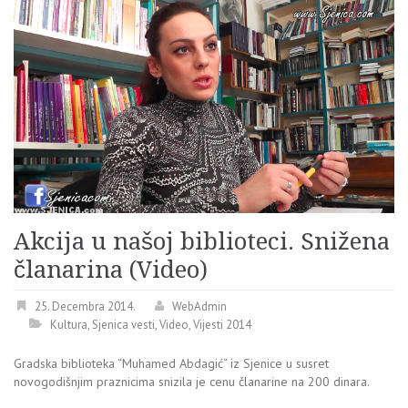
Akcija u našoj biblioteci. Snižena
članarina (Video)
25. Decembra 2014.
WebAdmin
Kultura
,
Sjenica vesti
,
Video
,
Vijesti 2014
Gradska biblioteka “Muhamed Abdagić“ iz Sjenice u susret
novogodišnjim praznicima snizila je cenu članarine na 200 dinara.