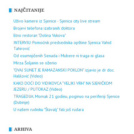
NAJČITANIJE
Uživo kamere iz Sjenice - Sjenica city live stream
Brojevi telefona izabranih doktora
Etno restoran "Dolina Vukova"
INTERVJU: Pomoćnik predsednika opštine Sjenica Vahid
Tahirović
Od osumnjičenih Senada i Mubere ni traga ni glasa
Mirza Šoljanin se oženio
"OVAJ SUNET JE RAMAZANSKI POKLON" izjavio je dr doc.
Halilović (Video)
KAKO DOĆI DO VIDIKOVCA "VELIKI VRH" NA SJENIČKOM
JEZERU / PUTOKAZ (Video)
TRAGEDIJA: Momak 21 godinu, poginuo na periferiji Sjenice
(Dubinje)
U našem rudniku "Štavalj" fali još rudara
ARHIVA