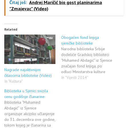
Čitaj još:
Andrej Maričić bio gost planinarima
"Zmajevac" (Video)
Related
Obogaćen fond knjiga
sjeničke biblioteke
Narodna biblioteka Srbije
dodeliće Gradskoj biblioteci
"Muhamed Abdagić" iz Sjenice
značajan fond knjiga, po
Nagrade najaktivnijim
odluci Ministarstva kulture
čitaocima biblioteke (Video)
Republike Srbije. Direktorka
In "Vijesti 2014"
In "Kultura"
sjeničke biblioteke Edina
Hamidović rekla je da se
Biblioteka u Sjenici snizila
ministarstvo na ovaj potez
cenu godišnje članarine
odlučilo jer teritorija ove
Biblioteka “Muhamed
opštine je jedna od najvećih u
Abdagić” iz Sjenice
Srbiji. Za dodelu novog
organizuje akcijsko učlanjenje
fonda knjiga nije bio…
do 31. decembra ove godine,
tokom kojeg je članarina sa