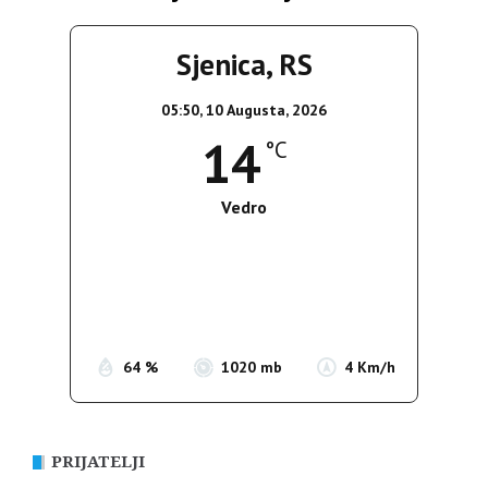
Sjenica, RS
05:50,
10 Augusta, 2026
14
°C
Vedro
Wind Gust:
4 Km/h
Clouds:
0%
Sunrise:
05:39
Sunset:
19:51
64 %
1020 mb
4 Km/h
PRIJATELJI