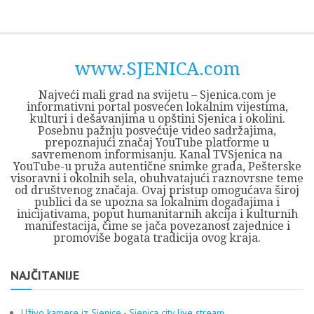
Skip
Opština
JEZERO
FORUM
Početna
Istorija
Privreda
Kultura
Geografija
O
REGIONALNI
ZMAJEVAC
TV
TV
OGLASI
Kontakt
to
Sjenica
Opštine
tvrđavi
CENTAR
iz
SJENICA
content
Sjenica
Sandžaka
www.SJENICA.com
Najveći mali grad na svijetu – Sjenica.com je
informativni portal posvećen lokalnim vijestima,
kulturi i dešavanjima u opštini Sjenica i okolini.
Posebnu pažnju posvećuje video sadržajima,
prepoznajući značaj YouTube platforme u
savremenom informisanju. Kanal TVSjenica na
YouTube-u pruža autentične snimke grada, Pešterske
visoravni i okolnih sela, obuhvatajući raznovrsne teme
od društvenog značaja. Ovaj pristup omogućava široj
publici da se upozna sa lokalnim događajima i
inicijativama, poput humanitarnih akcija i kulturnih
manifestacija, čime se jača povezanost zajednice i
promoviše bogata tradicija ovog kraja.
NAJČITANIJE
Uživo kamere iz Sjenice - Sjenica city live stream