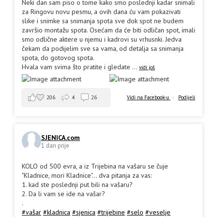
Neki dan sam piso o tome kako smo poslednji kadar snimali
za Ringovu novu pesmu, a ovih dana ću vam pokazivati
slike i snimke sa snimanja spota sve dok spot ne budem
završio montažu spota. Osećam da će biti odličan spot, imali
smo odlične aktere u njemu i kadrovi su vrhusnki. Jedva
čekam da podijelim sve sa vama, od detalja sa snimanja
spota, do gotovog spota.
Hvala vam svima što pratite i gledate
...
vidi još
206
4
26
Vidi na Facebook-u
·
Podijeli
SJENICA.com
1 dan prije
KOLO od 500 evra, a iz Trijebina na vašaru se čuje
"Kladnice, mori Kladnice"... dva pitanja za vas:
1. kad ste poslednji put bili na vašaru?
2. Da li vam se ide na vašar?
.
#vašar
#kladnica
#sjenica
#trijebine
#selo
#veselje