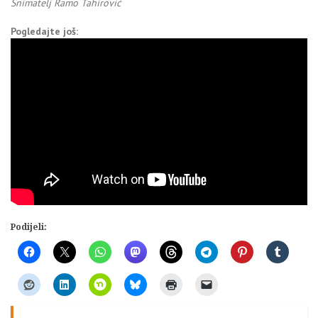
Snimatelj Ramo Tahirović
Pogledajte još:
Podijeli: