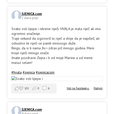
SJENICA.com
2 dana prije
Svako voli lijepe i iskrene riječi. HVALA je mala riječ ali ima
ogromno značenje.
Traje sekund da izgovoriš tu riječ a dvije da je napišeš, ali
odsustvo te riječi se pamti mnooogo duže.
Ringo, da si ti nama živ i zdrav još mnogo godina. Meni
tvoje riječi mnogo znače.
Imate pozdrave Zejna i ti od moje Marine a od mene
masuz selam!
.
#hvala
#sjenica
#sjenicacom
102
0
6
Vidi na Facebook-u
·
Podijeli
SJENICA.com
4 dana prije