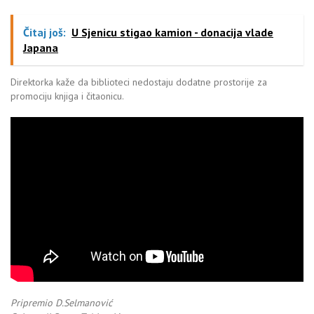
Čitaj još:
U Sjenicu stigao kamion - donacija vlade
Japana
Direktorka kaže da biblioteci nedostaju dodatne prostorije za
promociju knjiga i čitaonicu.
Pripremio D.Selmanović