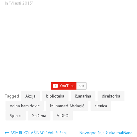
300 snižena na 200 dinara.
In "Vijesti 2013"
Direktorka biblioteke Edina
Hamidović veruje da će na
ovaj način povećati broj
članova, ali i popularizovati
čitanja knjiga. Ona je radiju
Sto plus rekla da je u…
Tagged
Akcija
biblioteka
članarina
direktorka
edina hamidovic
Muhamed Abdagić
sjenica
Sjenici
Snižena
VIDEO
Navigacija
ASMIR KOLAŠINAC: “Voli čučanj,
Novogodišnja žurka mališana