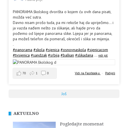
PANORAMA školskog dvorišta o kojem ću ovih dana pisati,
možda već sutra.
Davno nisam prošo tuda, pa mi rekoše haj da upriječimo... i
ja vazda nađem nešto za slikanje, ali hajde prvo da
pođemo od lijepe panorama slike. Lijepa jer je panorama,
pa možeš telefon da pomeraš, okrećeš i slika se mijenja.
.
#panorama
#skola
#sjenica
#osnovnaskola
#sjenicacom
#tvsjenica
#sandzak
#srbija
#balkan
#slikadana
...
vidi još
70
1
0
Vidi na Facebook-u
·
Podijeli
Još
AKTUELNO
Pogledajte momenat