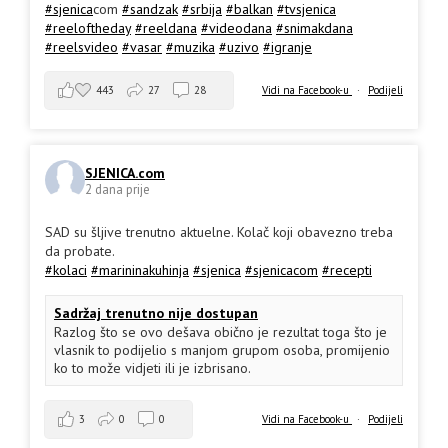
#sjenica
com
#sandzak
#srbija
#balkan
#tvsjenica
#reeloftheday
#reeldana
#videodana
#snimakdana
#reelsvideo
#vasar
#muzika
#uzivo
#igranje
443
27
28
Vidi na Facebook-u
·
Podijeli
SJENICA.com
2 dana prije
SAD su šljive trenutno aktuelne. Kolač koji obavezno treba
da probate.
#kolaci
#marininakuhinja
#sjenica
#sjenicacom
#recepti
Sadržaj trenutno nije dostupan
Razlog što se ovo dešava obično je rezultat toga što je
vlasnik to podijelio s manjom grupom osoba, promijenio
ko to može vidjeti ili je izbrisano.
3
0
0
Vidi na Facebook-u
·
Podijeli