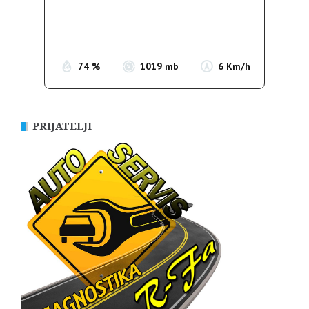
Clouds:
0%
Sunrise:
05:37
Sunset:
19:54
74 %
1019 mb
6 Km/h
PRIJATELJI