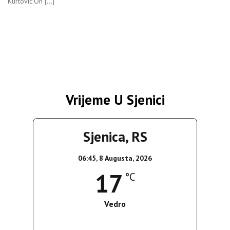
Kurtović.On […]
Vrijeme U Sjenici
Sjenica, RS
06:45,
8 Augusta, 2026
17
°C
Vedro
Wind Gust:
8 Km/h