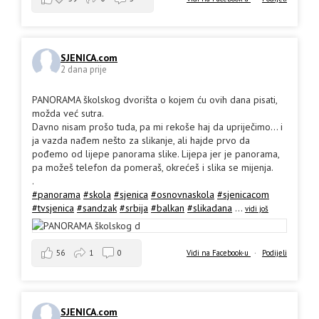
SJENICA.com
2 dana prije
PANORAMA školskog dvorišta o kojem ću ovih dana pisati,
možda već sutra.
Davno nisam prošo tuda, pa mi rekoše haj da upriječimo... i
ja vazda nađem nešto za slikanje, ali hajde prvo da
pođemo od lijepe panorama slike. Lijepa jer je panorama,
pa možeš telefon da pomeraš, okrećeš i slika se mijenja.
.
#panorama
#skola
#sjenica
#osnovnaskola
#sjenicacom
#tvsjenica
#sandzak
#srbija
#balkan
#slikadana
...
vidi još
56
1
0
Vidi na Facebook-u
·
Podijeli
SJENICA.com