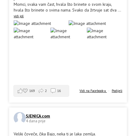
Momci, svaka vam čast, hvala što brinete o svom kraju,
hvala što brinete o svima nama. Svako da žrtvuje sat dva
...
vidi još
169
2
16
Vidi na Facebook-u
·
Podijeli
SJENICA.com
4 dana prije
Veliki čoveče, čika Bajo, neka ti je laka zemlja.