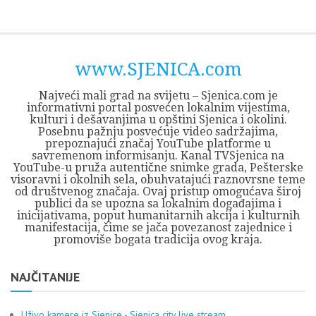
Skip
Opština
JEZERO
FORUM
Početna
Istorija
Privreda
Kultura
Geografija
O
REGIONALNI
ZMAJEVAC
TV
TV
OGLASI
Kontakt
to
Sjenica
Opštine
tvrđavi
CENTAR
iz
SJENICA
content
Sjenica
Sandžaka
www.SJENICA.com
Najveći mali grad na svijetu – Sjenica.com je
informativni portal posvećen lokalnim vijestima,
kulturi i dešavanjima u opštini Sjenica i okolini.
Posebnu pažnju posvećuje video sadržajima,
prepoznajući značaj YouTube platforme u
savremenom informisanju. Kanal TVSjenica na
YouTube-u pruža autentične snimke grada, Pešterske
visoravni i okolnih sela, obuhvatajući raznovrsne teme
od društvenog značaja. Ovaj pristup omogućava široj
publici da se upozna sa lokalnim događajima i
inicijativama, poput humanitarnih akcija i kulturnih
manifestacija, čime se jača povezanost zajednice i
promoviše bogata tradicija ovog kraja.
NAJČITANIJE
Uživo kamere iz Sjenice - Sjenica city live stream