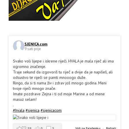
SJENICA.com
9 sati prije
Svako voli lijepe i iskrene riječi. HVALA je mala riječ ali ima
ogromno značenje.
Traje sekund da izgovoriš tu riječ a dvije da je napišeš, ali
odsustvo te riječi se pamti mnooogo duže.
Ringo, da si ti nama živ i zdrav još mnogo godina. Meni
tvoje riječi mnogo znače.
Imate pozdrave Zejna i ti od moje Marine a od mene
masuz selam!
.
#hvala
#sjenica
#sjenicacom
59
0
5
Vidi na Facebook-u
·
Podijeli