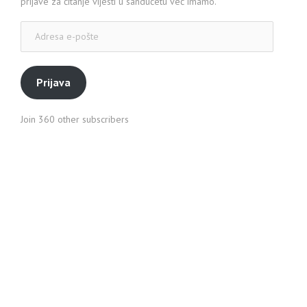
prijave za čitanje vijesti u sandučetu već imamo.
Adresa
e-
pošte
Prijava
Join 360 other subscribers