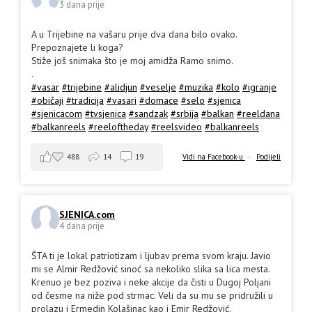
3 dana prije
A u Trijebine na vašaru prije dva dana bilo ovako.
Prepoznajete li koga?
Stiže još snimaka što je moj amidža Ramo snimo.
.
#vasar
#trijebine
#alidjun
#veselje
#muzika
#kolo
#igranje
#običaji
#tradicija
#vasari
#domace
#selo
#sjenica
#sjenicacom
#tvsjenica
#sandzak
#srbija
#balkan
#reeldana
#balkanreels
#reeloftheday
#reelsvideo
#balkanreels
488
14
19
Vidi na Facebook-u
·
Podijeli
SJENICA.com
4 dana prije
ŠTA ti je lokal patriotizam i ljubav prema svom kraju. Javio
mi se Almir Redžović sinoć sa nekoliko slika sa lica mesta.
Krenuo je bez poziva i neke akcije da čisti u Dugoj Poljani
od česme na niže pod strmac. Veli da su mu se pridružili u
prolazu i Ermedin Kolašinac kao i Emir Redžović.