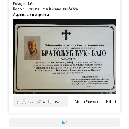
Pokoj ti duši.
Rodbini i prijateljima iskreno saučešće.
#sjenicacom
#sjenica
Vidi na Facebook-u
·
Podijeli
122
4
152
Još